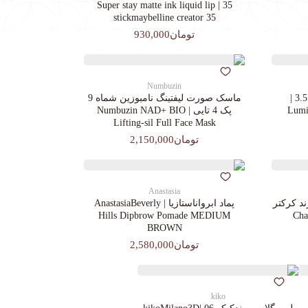
35 | Super stay matte ink liquid lip
stickmaybelline creator 35
تومان930,000
Numbuzin
کرم پودرجورجیوآرمانی کد 3.5 |
ماسک صورت لیفتینگ نامبوزین شماه 9
Lumin
پک 4 تایی | Numbuzin NAD+ BIO
Lifting-sil Full Face Mask
تومان2,150,000
Anastasia
د کرکتر
پماد ابرواناستازیا | AnastasiaBeverly
Chara
Hills Dipbrow Pomade MEDIUM
BROWN
تومان2,580,000
kiko