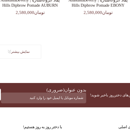
پماد ابرواناستازیا | AnastasiaBeverly
پماد ابرواناستازیا | AnastasiaBeverly
Hills Dipbrow Pomade AUBURN
Hills Dipbrow Pomade EBONY
تومان2,580,000
تومان2,580,000
نمایش بیشتر
بدون عنوان
(ضروری)
‌های دخترروز باخبر شوید!
ی اصلی
با دختر روز به روز هستیم!