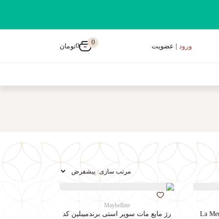
0
0
تومان
ورود
| عضویت
Maybelline
رژ مایع مات سوپر استی‌ برندمیبلین کد