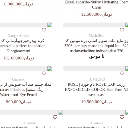
EstéeLauderRe-Nutriv Hydrating Foa
تومان6,900,000
Clean
تومان12,500,000
Giorgio Armani
Maybelline
ژ مایع مات سوپر استی‌ برندمیبلین کد
ous silk perfect foundation
320 | 320Super stay matte ink liquid lip
Giorgioarmani
stickmaybelline individualist 320
نا موجود
تومان16,100,000
Character
TOMFORD
رژلب ROSE EXP تام فورد | ROSE
مداد چشم ضد آب فبیولس از برن
EXPOSED LIP COLOR Tom Ford N
رنگ سفید| cter Fabulous
Waterproof Eye Pencil
west coast
تومان10,500,000
تومان900,000
Anastasia
Anastasia