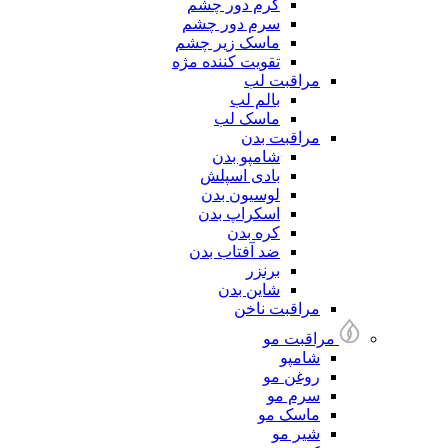
کرم دور چشم
سرم دور چشم
ماسک زیر چشم
تقویت کننده مژه
مراقبت لب
بالم لب
ماسک لب
مراقبت بدن
شامپو بدن
بادی اسپلش
لوسیون بدن
اسکراپ بدن
کره بدن
ضد آفتاب بدن
برنزر
شاین بدن
مراقبت ناخن
مراقبت مو
شامپو
روغن مو
سرم مو
ماسک مو
شیر مو