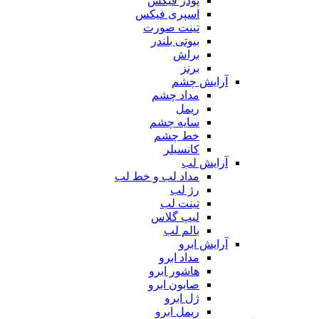
پودر فیکس
اسپری فیکس
تینت صورت
بیوتی بلندر
براش
برنز
آرایش چشم
مداد چشم
ریمل
سایه چشم
خط چشم
کانسیلر
آرایش لب
مداد لب و خط لب
رژ لب
تینت لب
لیپ گلاس
بالم لب
آرایش ابرو
مداد ابرو
هاشور ابرو
صابون ابرو
ژل ابرو
ریمل ابرو