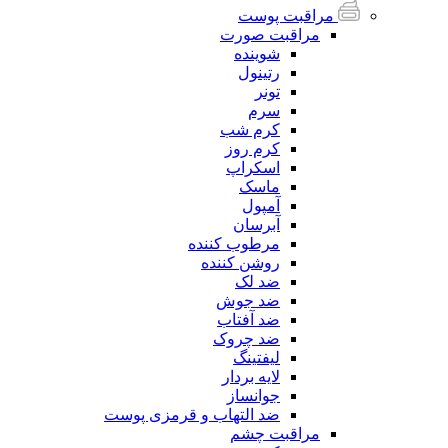
مراقبت پوست
مراقبت صورت
شوینده
رتینول
تونر
سرم
کرم شب
کرم روز
اسکراپ
ماسک
آمپول
آبرسان
مرطوب کننده
روشن کننده
ضد لک
ضد جوش
ضد آفتاب
ضد چروک
لیفتینگ
لایه بردار
جوانساز
ضد التهاب و قرمزی پوست
مراقبت چشم