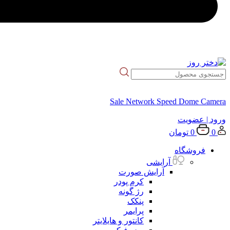
Sale Network Speed Dome Camera
ورود
| عضویت
0
0
تومان
فروشگاه
آرایشی
آرایش صورت
کرم پودر
رژ گونه
پنکک
پرایمر
کانتور و هایلایتر