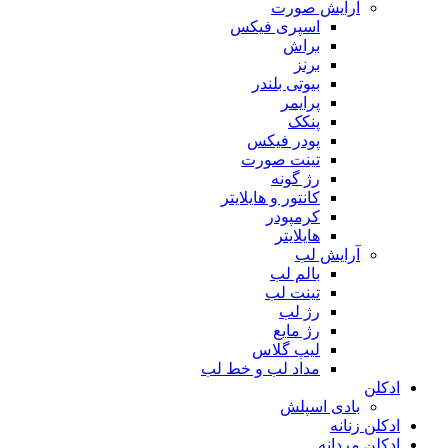
آرایش صورت
اسپری فیکس
براش
برنز
بیوتی بلندر
پرایمر
پنکک
پودر فیکس
تینت صورت
رژ گونه
کانتور و هایلایتر
کرمپودر
هایلایتر
آرایش لب
بالم لب
تینت لب
رژ لب
رژ مایع
لیپ گلاس
مداد لب و خط لب
ادکلن
بادی اسپلش
ادکلن زنانه
ادکلن مردانه