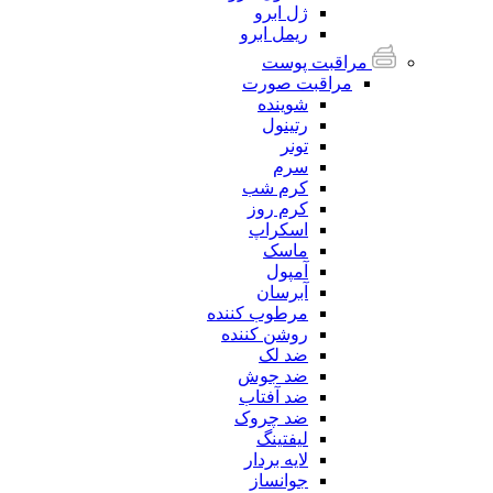
ژل ابرو
ریمل ابرو
مراقبت پوست
مراقبت صورت
شوینده
رتینول
تونر
سرم
کرم شب
کرم روز
اسکراپ
ماسک
آمپول
آبرسان
مرطوب کننده
روشن کننده
ضد لک
ضد جوش
ضد آفتاب
ضد چروک
لیفتینگ
لایه بردار
جوانساز