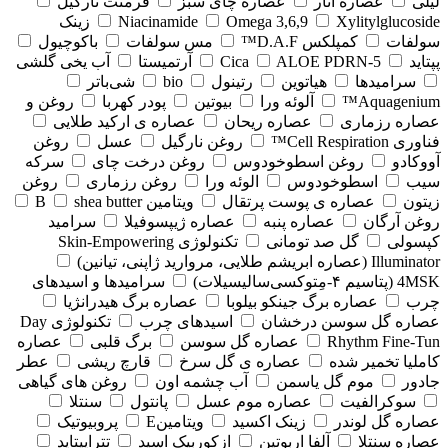
لیلی
عصاره انار
عصاره چای سبز
فرمنت نارگیل
Xylitylglucoside
Omega 3,6,9
Niacinamide
زینک
سولفات
کمپلکس D.A.F™
مس سولفات
باکوچیول
پپتاید
5-Cica
ALOE PDRN
آرتمیستا
آب یخی گلشی
سرامیدها
هیاتوین
رتینول
bio
شی‌باتر
Aquagenium™
آلوئه ورا
بیوتین
پودر کهربا
روغن و
عصاره رزماری
عصاره ریحان
عصاره ی ارکید طلایی
فناوری Cell Respiration™
روغن نارگیل
عسل
روغن
آووکادو
روغن اسطوخودوس
روغن درخت چای
سرکه
سیب
اسطوخودوس
الوئه ورا
روغن رزماری
روغن
زیتون
عصاره ی پوست پرتقال
ویتامین B
shea butter
روغن آرگان
عصاره پنبه
عصاره ژیپسوفیلا
سرامید
کپسولی
گل صد تومانی
تکنولوژی Skin-Empowering
Illuminator (عصاره ابریشم طلایی، مروارید ژاپنی، تیانین)
4MSK (پتاسیم ۴‑مِتوکسی‌سالیسیلات)
سرامیدها و اسیدهای
چرب
عصاره برگ جینکو بیلوبا
عصاره برگ هیدرانژیا
عصاره گل سوسن درخشان
اسیدهای چرب
تکنولوژی Day
Rhythm Fine‑Tun
عصاره گل سوسن
برگ قلبی
عصاره
کاملیا تخمیر شده
عصاره ی گل سرخ
قارچ ریشی
عطر
جادور
موم گل یاسمن
آب چشمه اون
روغن های گیاهی
سوکرالفیت
عصاره موم عسل
پانتول
سنتلا
عصاره گل لوندر
زینک اکسید
ویتامینE
پروبیوتیک
عصاره سنتلا
آلفا اربوتین
ازکوربیک اسید
تتراپپتاید