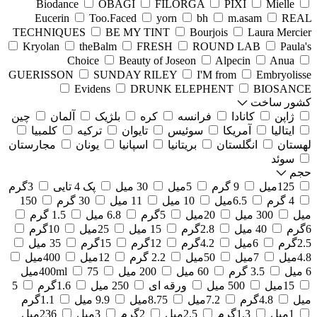
Biodance
OBAGI
FILORGA
PIXI
Mielle
Eucerin
Too.Faced
yorn
bh
m.asam
REAL
TECHNIQUES
BE MY TINT
Bourjois
Laura Mercier
Kryolan
theBalm
FRESH
ROUND LAB
Paula's
Choice
Beauty of Joseon
Alpecin
Anua
GUERISSON
SUNDAY RILEY
I'M from
Embryolisse
Evidens
DRUNK ELEPHENT
BIOSANCE
کشور ساخت
ژاپن
کانادا
فرانسه
کره
بلژیک
آلمان
چین
ایتالیا
آمریکا
سوئیس
تایوان
ترکیه
کلمبیا
لهستان
انگلستان
بریتانیا
اسپانیا
یونان
مجارستان
سوئد
حجم
125میل
9 گرم
5میل
30 میل
پک 4 تایی
3گرم
4 گرم
6.5میل
10 میل
11 میل
30 گرم
150
میل
300 میل
20میل
5گرم
6.8 میل
1.5 گرم
6گرم
40 میل
2.8گرم
15 میل
25میل
10گرم
2.5گرم
6میل
4.2گرم
12گرم
15گرم
35 میل
4.8میل
7میل
50میل
2.2 گرم
12میل
400میل
6 میل
3.5 گرم
60 میل
200 میل
75میل
400ml
15میل
500 میل
ورقه ای
250 میل
1.6گرم
5
میل
4.8گرم
7.2میل
8.75میل
9.9 میل
1.1گرم
1میل
1.3گرم
2.5میل
2گرم
3میل
236میل