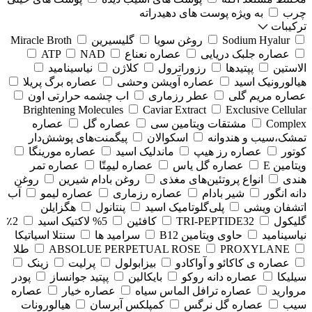
چرب
به ویژه پوست های دهیدراته
ترکیبات
Sodium Hyalur
روغن سویا
گلیسیرین
Miracle Broth
عصاره جلبک دریایی
عصاره نعناع
NAD
ATP
الاستین
پپتیدها
رزوراترول
کلاژن
⁠نیاسینامید
هیالورونیک اسید
عصاره آویشن وحشی
عصاره برگ پریلا
عصاره مریم گلی
عطر رزماری
اب چشمه حرارتی اون
Brightening Molecules
Caviar Extract
Exclusive Cellular
Complex
مشتقات ویتامین سی
عصاره گل
عصاره
تمشک،سیب و هندوانه
اسکوالان
پیگمنت‌های پوشش‌دار
کوتور
عصاره رز هیپ
ماندلیک اسید
عصاره مورینگا
ویتامین E
عصاره گل یاس
عصاره لیمِتّا
عصاره تمر
هندی
انواع پروتئین‌های مغذی
روغن بادام شیرین
روغن
دانه انگور
شیر بادام
عصاره رزماری
عصاره لیمو
آب
اتشفان ویشی
پلی‌گلوتامیک اسید
پنتانول
هگزایلن
گلیکول
TRI-PEPTIDE32
کافئین
5% لاکتیک اسید
2٪
نیاسینامید
حاوی ویتامین B12
سرامید ها
سنتلا اسیاتیکا
PROXYLANE
ABSOLUE PERPETUAL ROSE
طلا
عصاره ی کاکائو و آواکادو
بیزابولول
پرلیت
زینک
سیلیکا
عصاره دانه روکو
بایکالین
پپتید جوانساز
پودر
مروارید
عصاره ترافل الماس سیاه
عصاره خیار
عصاره
سیب
عصاره گل نرگس
کمپلکس آبرسان
هیالورونات