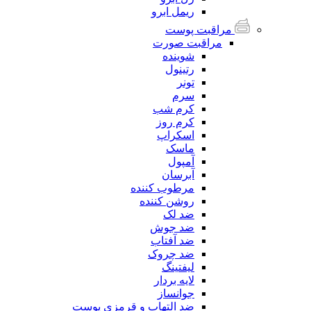
ریمل ابرو
مراقبت پوست
مراقبت صورت
شوینده
رتینول
تونر
سرم
کرم شب
کرم روز
اسکراپ
ماسک
آمپول
آبرسان
مرطوب کننده
روشن کننده
ضد لک
ضد جوش
ضد آفتاب
ضد چروک
لیفتینگ
لایه بردار
جوانساز
ضد التهاب و قرمزی پوست