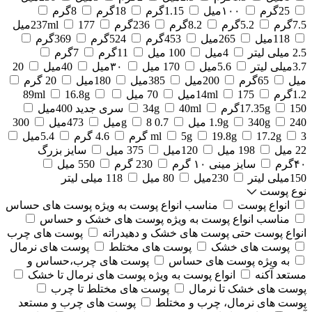
25گرم
۱۰۰میل
1.15گرم
18گرم
8گرم
7.5گرم
5.2گرم
8.2گرم
236گرم
177میل
237ml
118میل
265میل
453گرم
524گرم
369گرم
2.5 میلی لیتر
4میل
100 میل
11گرم
7گرم
3.7میلی لیتر
5.6میل
170 میل
۳۰میل
40میل
20
میل
65گرم
200میل
385میل
180میل
20 گرم
1.2گرم
175میل
14ml
70 میل
16.8g
89ml
150گرم
17.35g
40ml
34g
سری جدید 400میل
240 میل
340g
1.9g
0.7 g
8میل
473میل
300
3 گرم
17.2g
19.8g
5g
ml
4.6 گرم
5.4میل
22 میل
198 میل
120میل
375 میل
سایز بزرگ
۴۰گرم
سایز مینی ۱۰ گرم
230 گرم
550 میل
150میلی لیتر
230میل
80 میل
118 میلی لیتر
نوع پوست
انواع پوست
مناسب انواع پوست به ویژه پوست های حساس
مناسب انواع پوست به ویژه پوست های خشک و حساس
انواع پوست حتی پوست های خشک و دهیدراته
پوست های چرب
پوست های خشک
پوست های مختلط
پوست های نرمال
به ویژه پوست های حساس
پوست های چرب،حساس و
مستعد آکنه
انواع پوست به ویژه پوست های نرمال تا خشک
پوست های خشک تا نرمال
پوست های مختلط تا چرب
پوست های نرمال، چرب و مختلط
پوست های چرب و مستعد