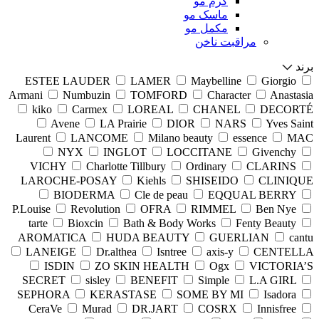
کرم مو
ماسک مو
مکمل مو
مراقبت ناخن
برند
ESTEE LAUDER
LAMER
Maybelline
Giorgio
Armani
Numbuzin
TOMFORD
Character
Anastasia
kiko
Carmex
LOREAL
CHANEL
DECORTÉ
Avene
LA Prairie
DIOR
NARS
Yves Saint
Laurent
LANCOME
Milano beauty
essence
MAC
NYX
INGLOT
LOCCITANE
Givenchy
VICHY
Charlotte Tillbury
Ordinary
CLARINS
LAROCHE-POSAY
Kiehls
SHISEIDO
CLINIQUE
BIODERMA
Cle de peau
EQQUAL BERRY
P.Louise
Revolution
OFRA
RIMMEL
Ben Nye
tarte
Bioxcin
Bath & Body Works
Fenty Beauty
AROMATICA
HUDA BEAUTY
GUERLIAN
cantu
LANEIGE
Dr.althea
Isntree
axis-y
CENTELLA
ISDIN
ZO SKIN HEALTH
Ogx
VICTORIA’S
SECRET
sisley
BENEFIT
Simple
L.A GIRL
SEPHORA
KERASTASE
SOME BY MI
Isadora
CeraVe
Murad
DR.JART
COSRX
Innisfree