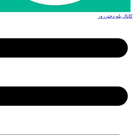
کانال بله دخترروز