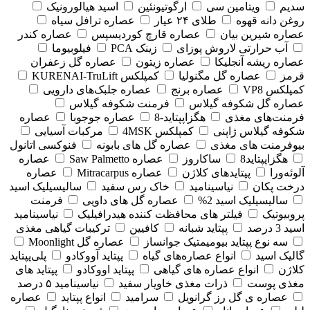
سدیم
ویتامین سی
ارگوتیونئین
اسید هیالورونیک
روغن دانه قهوه
طلای ۲۴ عیار
عصاره ترافل سیاه
عصاره شیرین بیان
عصاره قارچ کوردیسپس
عصاره کندر
آب حرارتی لاروش پوزای
زینک PCA
فیلوبیوما
عصاره ریشه آنجلیکا
عصاره زیتون
عصاره گل زعفران
قرمز
عصاره گل مگنولیا
کمپلکس KURENAI-TruLift
کمپلکس VP8
عصاره برنج
عصاره جلبک‌های دارویی
عصاره گل شکوفه گیلاس
فرمنت شکوفه گیلاس
فرمنت‌های مغذی
هگزاپپتاید-8
عصاره جوجوبا
عصاره
شکوفه گیلاس ژاپنی
کمپلکس 4MSK
مرکبات آسیایی
بیوفرمنت های مغذی
عصاره گل های بابونه
فنوکسی اتانول
هگزاپپتاید8
ساکاروز
عصاره Saw Palmetto
عصاره
آلوئه‌ورا
پپتایدهای کلاژن
عصاره Mitracarpus
عصاره
درخت پکان
نیاسینامید
خاک رس سفید
سالیسیلیک اسید
سالیسیلیک اسید 2%
عصاره گل های داویی
فرمنت
پروبیوتیک
فیلتر های محافظت کننده هیدرافیلیک
نیاسینامید
اسید 3 درصد
پپتاید شبانه
کافیین
ترکیبات گیاهی مغذی
سه نوع پپتاید بیومیمتیک جوانساز
عصاره گل Moonlight
گالیک اسید
انواع عصاره‌های گیاه
پپتاید آووکادو
پلی‌پپتاید
کلاژن
انواع عصاره های گیاهی
پپتاید اووکادو
پپتاید های
مغذی پوست
ذرات مغذی خاویار سفید
نیاسینامید ۵ درصد
عصاره ی گل رز گرانویل
سرامید
انواع پپتاید
عصاره