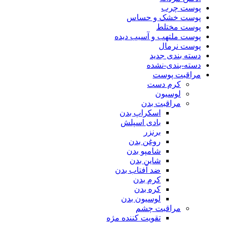
پوست چرب
پوست خشک و حساس
پوست مختلط
پوست ملتهب و آسیب دیده
پوست نرمال
دسته بندی جدید
دسته-بندی-نشده
مراقبت پوست
کرم دست
لوسیون
مراقبت بدن
اسکراپ بدن
بادی اسپلش
برنزر
روغن بدن
شامپو بدن
شاین بدن
ضد آفتاب بدن
کرم بدن
کره بدن
لوسیون بدن
مراقبت چشم
تقویت کننده مژه