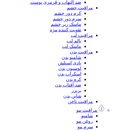
ضد التهاب و قرمزی پوست
مراقبت چشم
کرم دور چشم
سرم دور چشم
ماسک زیر چشم
تقویت کننده مژه
مراقبت لب
بالم لب
ماسک لب
مراقبت بدن
شامپو بدن
بادی اسپلش
لوسیون بدن
اسکراپ بدن
کره بدن
ضد آفتاب بدن
برنزر
شاین بدن
مراقبت ناخن
مراقبت مو
شامپو
روغن مو
سرم مو