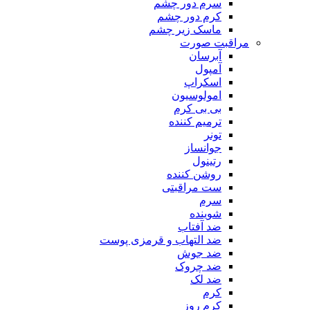
سرم دور چشم
کرم دور چشم
ماسک زیر چشم
مراقبت صورت
آبرسان
آمپول
اسکراپ
امولوسیون
بی بی کرم
ترمیم کننده
تونر
جوانساز
رتینول
روشن کننده
ست مراقبتی
سرم
شوینده
ضد آفتاب
ضد التهاب و قرمزی پوست
‌ضد جوش
ضد چروک
ضد لک
کرم
کرم روز