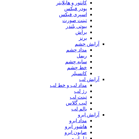
کانتور و هایلایتر
پودر فیکس
اسپری فیکس
تینت صورت
بیوتی بلندر
براش
برنز
آرایش چشم
مداد چشم
ریمل
سایه چشم
خط چشم
کانسیلر
آرایش لب
مداد لب و خط لب
رژ لب
تینت لب
لیپ گلاس
بالم لب
آرایش ابرو
مداد ابرو
هاشور ابرو
صابون ابرو
ژل ابرو