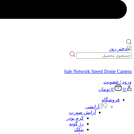
Sale Network Speed Dome Camera
ورود
| عضویت
0
0
تومان
فروشگاه
آرایشی
آرایش صورت
کرم پودر
رژ گونه
پنکک