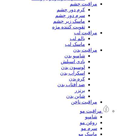
مراقبت چشم
کرم دور چشم
سرم دور چشم
ماسک زیر چشم
تقویت کننده مژه
مراقبت لب
بالم لب
ماسک لب
مراقبت بدن
شامپو بدن
بادی اسپلش
لوسیون بدن
اسکراپ بدن
کره بدن
ضد آفتاب بدن
برنزر
شاین بدن
مراقبت ناخن
مراقبت مو
شامپو
روغن مو
سرم مو
ماسک مو