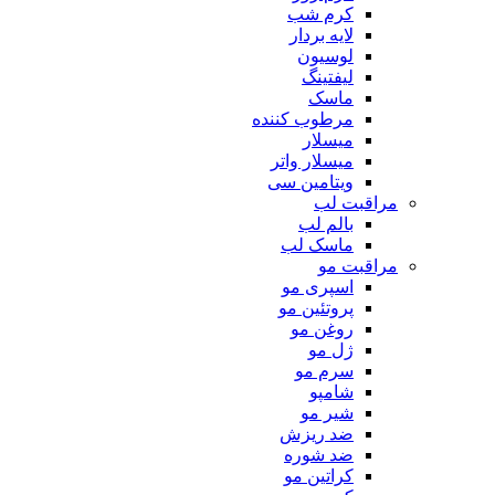
کرم شب
لایه بردار
لوسیون
لیفتینگ
ماسک
مرطوب کننده
میسلار
میسلار واتر
ویتامین سی
مراقبت لب
بالم لب
ماسک لب
مراقبت مو
اسپری مو
پروتئین مو
روغن مو
ژل مو
سرم مو
شامپو
شیر مو
ضد ریزش
ضد شوره
کراتین مو