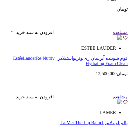
تومان
مشاهده
افزودن به سبد خرید
ESTEE LAUDER
فوم شوینده آبرسان ری‌نوتریواستیلادر | EstéeLauderRe-Nutriv
Hydrating Foam Clean
تومان12,500,000
مشاهده
افزودن به سبد خرید
LAMER
بالم لب لامر | La Mer The Lip Balm