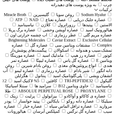
چرب
به ویژه پوست های دهیدراته
ترکیبات
Sodium Hyalur
روغن سویا
گلیسیرین
Miracle Broth
عصاره جلبک دریایی
عصاره نعناع
NAD
ATP
الاستین
پپتیدها
رزوراترول
کلاژن
⁠نیاسینامید
هیالورونیک اسید
عصاره آویشن وحشی
عصاره برگ پریلا
عصاره مریم گلی
عطر رزماری
اب چشمه حرارتی اون
Brightening Molecules
Caviar Extract
Exclusive Cellular
Complex
مشتقات ویتامین سی
عصاره گل
عصاره
تمشک،سیب و هندوانه
اسکوالان
پیگمنت‌های پوشش‌دار
کوتور
عصاره رز هیپ
ماندلیک اسید
عصاره مورینگا
ویتامین E
عصاره گل یاس
عصاره لیمِتّا
عصاره تمر
هندی
انواع پروتئین‌های مغذی
روغن بادام شیرین
روغن
دانه انگور
شیر بادام
عصاره رزماری
عصاره لیمو
آب
اتشفان ویشی
پلی‌گلوتامیک اسید
پنتانول
هگزایلن
گلیکول
TRI-PEPTIDE32
کافئین
5% لاکتیک اسید
2٪
نیاسینامید
حاوی ویتامین B12
سرامید ها
سنتلا اسیاتیکا
PROXYLANE
ABSOLUE PERPETUAL ROSE
طلا
عصاره ی کاکائو و آواکادو
بیزابولول
پرلیت
زینک
سیلیکا
عصاره دانه روکو
بایکالین
پپتید جوانساز
پودر
مروارید
عصاره ترافل الماس سیاه
عصاره خیار
عصاره
سیب
عصاره گل نرگس
کمپلکس آبرسان
هیالورونات