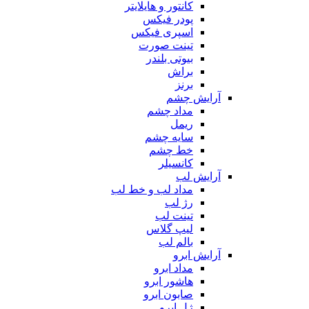
کانتور و هایلایتر
پودر فیکس
اسپری فیکس
تینت صورت
بیوتی بلندر
براش
برنز
آرایش چشم
مداد چشم
ریمل
سایه چشم
خط چشم
کانسیلر
آرایش لب
مداد لب و خط لب
رژ لب
تینت لب
لیپ گلاس
بالم لب
آرایش ابرو
مداد ابرو
هاشور ابرو
صابون ابرو
ژل ابرو