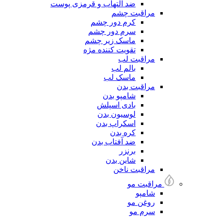
ضد التهاب و قرمزی پوست
مراقبت چشم
کرم دور چشم
سرم دور چشم
ماسک زیر چشم
تقویت کننده مژه
مراقبت لب
بالم لب
ماسک لب
مراقبت بدن
شامپو بدن
بادی اسپلش
لوسیون بدن
اسکراپ بدن
کره بدن
ضد آفتاب بدن
برنزر
شاین بدن
مراقبت ناخن
مراقبت مو
شامپو
روغن مو
سرم مو