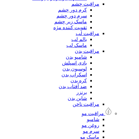
مراقبت چشم
کرم دور چشم
سرم دور چشم
ماسک زیر چشم
تقویت کننده مژه
مراقبت لب
بالم لب
ماسک لب
مراقبت بدن
شامپو بدن
بادی اسپلش
لوسیون بدن
اسکراپ بدن
کره بدن
ضد آفتاب بدن
برنزر
شاین بدن
مراقبت ناخن
مراقبت مو
شامپو
روغن مو
سرم مو
ماسک مو