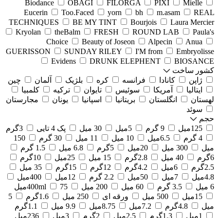
Biodance
OBAGI
FILORGA
PIXI
Mielle
Eucerin
Too.Faced
yorn
bh
m.asam
REAL
TECHNIQUES
BE MY TINT
Bourjois
Laura Mercier
Kryolan
theBalm
FRESH
ROUND LAB
Paula's
Choice
Beauty of Joseon
Alpecin
Anua
GUERISSON
SUNDAY RILEY
I'M from
Embryolisse
Evidens
DRUNK ELEPHENT
BIOSANCE
کشور ساخت
ژاپن
کانادا
فرانسه
کره
بلژیک
آلمان
چین
ایتالیا
آمریکا
سوئیس
تایوان
ترکیه
کلمبیا
لهستان
انگلستان
بریتانیا
اسپانیا
یونان
مجارستان
سوئد
حجم
125میل
9 گرم
5میل
30 میل
پک 4 تایی
3گرم
4 گرم
6.5میل
10 میل
11 میل
30 گرم
150
میل
300 میل
20میل
5گرم
6.8 میل
1.5 گرم
6گرم
40 میل
2.8گرم
15 میل
25میل
10گرم
2.5گرم
6میل
4.2گرم
12گرم
15گرم
35 میل
4.8میل
7میل
50میل
2.2 گرم
12میل
400میل
6 میل
3.5 گرم
60 میل
200 میل
75میل
400ml
15میل
500 میل
ورقه ای
250 میل
1.6گرم
5
میل
4.8گرم
7.2میل
8.75میل
9.9 میل
1.1گرم
1میل
1.3گرم
2.5میل
2گرم
3میل
236میل