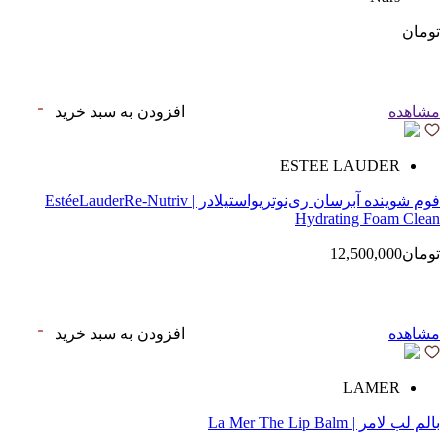
تومان
مشاهده
افزودن به سبد خرید
ESTEE LAUDER
فوم شوینده آبرسان ری‌نوتریواستیلادر | EstéeLauderRe-Nutriv
Hydrating Foam Clean
تومان12,500,000
مشاهده
افزودن به سبد خرید
LAMER
بالم لب لامر | La Mer The Lip Balm