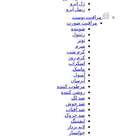
ژل ابرو
ریمل ابرو
مراقبت پوست
مراقبت صورت
شوینده
رتینول
تونر
سرم
کرم شب
کرم روز
اسکراپ
ماسک
آمپول
آبرسان
مرطوب کننده
روشن کننده
ضد لک
ضد جوش
ضد آفتاب
ضد چروک
لیفتینگ
لایه بردار
جوانساز