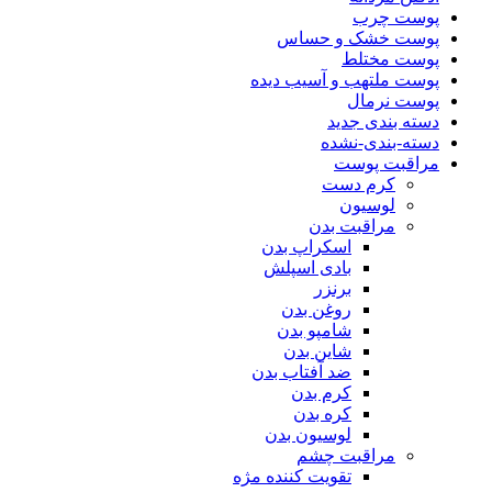
پوست چرب
پوست خشک و حساس
پوست مختلط
پوست ملتهب و آسیب دیده
پوست نرمال
دسته بندی جدید
دسته-بندی-نشده
مراقبت پوست
کرم دست
لوسیون
مراقبت بدن
اسکراپ بدن
بادی اسپلش
برنزر
روغن بدن
شامپو بدن
شاین بدن
ضد آفتاب بدن
کرم بدن
کره بدن
لوسیون بدن
مراقبت چشم
تقویت کننده مژه