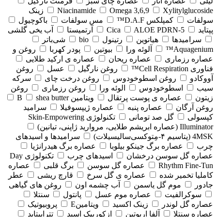
لیلی
عصاره انار
عصاره چای سبز
فرمنت نارگیل
Xylitylglucoside
Omega 3,6,9
Niacinamide
زینک
سولفات
کمپلکس D.A.F™
مس سولفات
باکوچیول
پپتاید
5-Cica
ALOE PDRN
آرتمیستا
آب یخی گلشی
سرامیدها
هیاتوین
رتینول
bio
شی‌باتر
Aquagenium™
آلوئه ورا
بیوتین
پودر کهربا
روغن و
عصاره رزماری
عصاره ریحان
عصاره ی ارکید طلایی
فناوری Cell Respiration™
روغن نارگیل
عسل
روغن
آووکادو
روغن اسطوخودوس
روغن درخت چای
سرکه
سیب
اسطوخودوس
الوئه ورا
روغن رزماری
روغن
زیتون
عصاره ی پوست پرتقال
ویتامین B
shea butter
روغن آرگان
عصاره پنبه
عصاره ژیپسوفیلا
سرامید
کپسولی
گل صد تومانی
تکنولوژی Skin-Empowering
Illuminator (عصاره ابریشم طلایی، مروارید ژاپنی، تیانین)
4MSK (پتاسیم ۴‑مِتوکسی‌سالیسیلات)
سرامیدها و اسیدهای
چرب
عصاره برگ جینکو بیلوبا
عصاره برگ هیدرانژیا
عصاره گل سوسن درخشان
اسیدهای چرب
تکنولوژی Day
Rhythm Fine‑Tun
عصاره گل سوسن
برگ قلبی
عصاره
کاملیا تخمیر شده
عصاره ی گل سرخ
قارچ ریشی
عطر
جادور
موم گل یاسمن
آب چشمه اون
روغن های گیاهی
سوکرالفیت
عصاره موم عسل
پانتول
سنتلا
عصاره گل لوندر
زینک اکسید
ویتامینE
پروبیوتیک
عصاره سنتلا
آلفا اربوتین
ازکوربیک اسید
تتراپپتاید