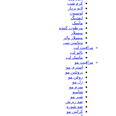
کرم شب
لایه بردار
لوسیون
لیفتینگ
ماسک
مرطوب کننده
میسلار
میسلار واتر
ویتامین سی
مراقبت لب
بالم لب
ماسک لب
مراقبت مو
اسپری مو
پروتئین مو
روغن مو
ژل مو
سرم مو
شامپو
شیر مو
ضد ریزش
ضد شوره
کراتین مو