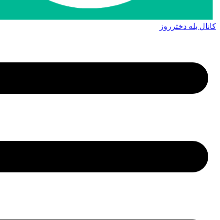
کانال بله دخترروز