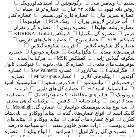
سدیم
ویتامین سی
ارگوتیونئین
اسید هیالورونیک
روغن دانه قهوه
طلای ۲۴ عیار
عصاره ترافل سیاه
عصاره شیرین بیان
عصاره قارچ کوردیسپس
عصاره کندر
آب حرارتی لاروش پوزای
زینک PCA
فیلوبیوما
عصاره ریشه آنجلیکا
عصاره زیتون
عصاره گل زعفران
قرمز
عصاره گل مگنولیا
کمپلکس KURENAI-TruLift
کمپلکس VP8
عصاره برنج
عصاره جلبک‌های دارویی
عصاره گل شکوفه گیلاس
فرمنت شکوفه گیلاس
فرمنت‌های مغذی
هگزاپپتاید-8
عصاره جوجوبا
عصاره
شکوفه گیلاس ژاپنی
کمپلکس 4MSK
مرکبات آسیایی
بیوفرمنت های مغذی
عصاره گل های بابونه
فنوکسی اتانول
هگزاپپتاید8
ساکاروز
عصاره Saw Palmetto
عصاره
آلوئه‌ورا
پپتایدهای کلاژن
عصاره Mitracarpus
عصاره
درخت پکان
نیاسینامید
خاک رس سفید
سالیسیلیک اسید
سالیسیلیک اسید 2%
عصاره گل های داویی
فرمنت
پروبیوتیک
فیلتر های محافظت کننده هیدرافیلیک
نیاسینامید
اسید 3 درصد
پپتاید شبانه
کافیین
ترکیبات گیاهی مغذی
سه نوع پپتاید بیومیمتیک جوانساز
عصاره گل Moonlight
گالیک اسید
انواع عصاره‌های گیاه
پپتاید آووکادو
پلی‌پپتاید
کلاژن
انواع عصاره های گیاهی
پپتاید اووکادو
پپتاید های
مغذی پوست
ذرات مغذی خاویار سفید
نیاسینامید ۵ درصد
عصاره ی گل رز گرانویل
سرامید
انواع پپتاید
عصاره