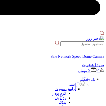
Sale Network Speed Dome Camera
ورود
| عضویت
0
0
تومان
فروشگاه
آرایشی
آرایش صورت
کرم پودر
رژ گونه
پنکک