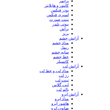
پرایمر
کانتور و هایلایتر
پودر فیکس
اسپری فیکس
تینت صورت
بیوتی بلندر
براش
برنز
آرایش چشم
مداد چشم
ریمل
سایه چشم
خط چشم
کانسیلر
آرایش لب
مداد لب و خط لب
رژ لب
تینت لب
لیپ گلاس
بالم لب
آرایش ابرو
مداد ابرو
هاشور ابرو
صابون ابرو