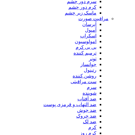
سرم دور چشم
کرم دور چشم
ماسک زیر چشم
مراقبت صورت
آبرسان
آمپول
اسکراپ
امولوسیون
بی بی کرم
ترمیم کننده
تونر
جوانساز
رتینول
روشن کننده
ست مراقبتی
سرم
شوینده
ضد آفتاب
ضد التهاب و قرمزی پوست
‌ضد جوش
ضد چروک
ضد لک
کرم
کرم روز