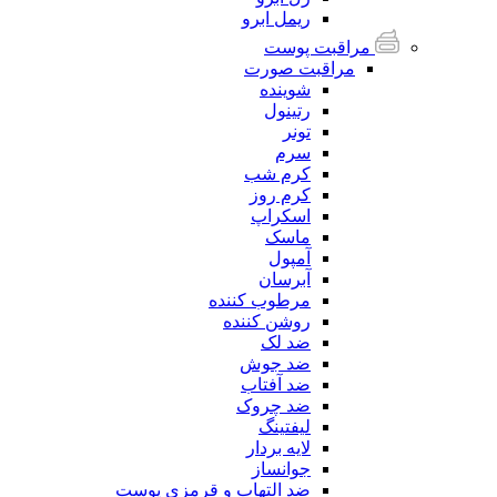
ریمل ابرو
مراقبت پوست
مراقبت صورت
شوینده
رتینول
تونر
سرم
کرم شب
کرم روز
اسکراپ
ماسک
آمپول
آبرسان
مرطوب کننده
روشن کننده
ضد لک
ضد جوش
ضد آفتاب
ضد چروک
لیفتینگ
لایه بردار
جوانساز
ضد التهاب و قرمزی پوست