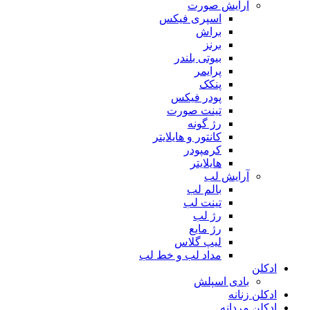
آرایش صورت
اسپری فیکس
براش
برنز
بیوتی بلندر
پرایمر
پنکک
پودر فیکس
تینت صورت
رژ گونه
کانتور و هایلایتر
کرمپودر
هایلایتر
آرایش لب
بالم لب
تینت لب
رژ لب
رژ مایع
لیپ گلاس
مداد لب و خط لب
ادکلن
بادی اسپلش
ادکلن زنانه
ادکلن مردانه