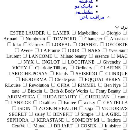
کرم مو
ماسک مو
مکمل مو
مراقبت ناخن
برند
ESTEE LAUDER
LAMER
Maybelline
Giorgio
Armani
Numbuzin
TOMFORD
Character
Anastasia
kiko
Carmex
LOREAL
CHANEL
DECORTÉ
Avene
LA Prairie
DIOR
NARS
Yves Saint
Laurent
LANCOME
Milano beauty
essence
MAC
NYX
INGLOT
LOCCITANE
Givenchy
VICHY
Charlotte Tillbury
Ordinary
CLARINS
LAROCHE-POSAY
Kiehls
SHISEIDO
CLINIQUE
BIODERMA
Cle de peau
EQQUAL BERRY
P.Louise
Revolution
OFRA
RIMMEL
Ben Nye
tarte
Bioxcin
Bath & Body Works
Fenty Beauty
AROMATICA
HUDA BEAUTY
GUERLIAN
cantu
LANEIGE
Dr.althea
Isntree
axis-y
CENTELLA
ISDIN
ZO SKIN HEALTH
Ogx
VICTORIA’S
SECRET
sisley
BENEFIT
Simple
L.A GIRL
SEPHORA
KERASTASE
SOME BY MI
Isadora
CeraVe
Murad
DR.JART
COSRX
Innisfree