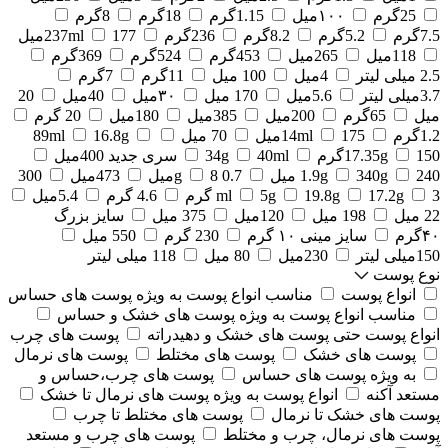
25گرم
۱۰۰میل
1.15گرم
18گرم
8گرم
7.5گرم
5.2گرم
8.2گرم
236گرم
177میل
237ml
118میل
265میل
453گرم
524گرم
369گرم
2.5 میلی لیتر
4میل
100 میل
11گرم
7گرم
3.7میلی لیتر
5.6میل
170 میل
۳۰میل
40میل
20
میل
65گرم
200میل
385میل
180میل
20 گرم
1.2گرم
175میل
14ml
70 میل
16.8g
89ml
150گرم
17.35g
40ml
34g
سری جدید 400میل
240 میل
340g
1.9g
0.7 g
8میل
473میل
300
3 گرم
17.2g
19.8g
5g
ml
4.6 گرم
5.4میل
22 میل
198 میل
120میل
375 میل
سایز بزرگ
۴۰گرم
سایز مینی ۱۰ گرم
230 گرم
550 میل
150میلی لیتر
230میل
80 میل
118 میلی لیتر
نوع پوست
انواع پوست
مناسب انواع پوست به ویژه پوست های حساس
مناسب انواع پوست به ویژه پوست های خشک و حساس
انواع پوست حتی پوست های خشک و دهیدراته
پوست های چرب
پوست های خشک
پوست های مختلط
پوست های نرمال
به ویژه پوست های حساس
پوست های چرب،حساس و
مستعد آکنه
انواع پوست به ویژه پوست های نرمال تا خشک
پوست های خشک تا نرمال
پوست های مختلط تا چرب
پوست های نرمال، چرب و مختلط
پوست های چرب و مستعد