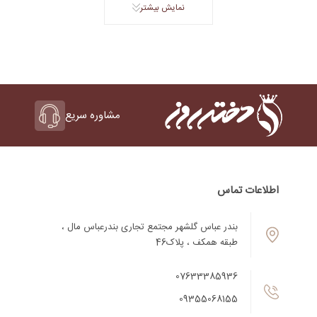
نمایش بیشتر
مشاوره سریع
اطلاعات تماس
بندر عباس گلشهر مجتمع تجاری بندرعباس مال ،
طبقه همکف ، پلاک46
07633385936
09355068155