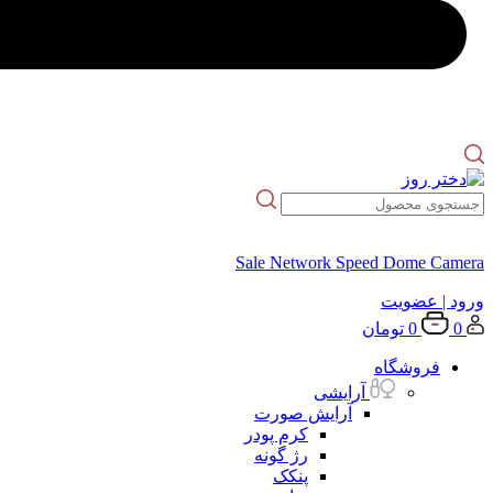
Sale Network Speed Dome Camera
ورود
| عضویت
0
0
تومان
فروشگاه
آرایشی
آرایش صورت
کرم پودر
رژ گونه
پنکک