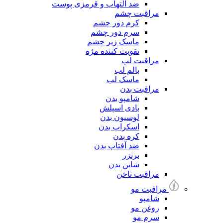
ضد التهاب و قرمزی پوست
مراقبت چشم
کرم دور چشم
سرم دور چشم
ماسک زیر چشم
تقویت کننده مژه
مراقبت لب
بالم لب
ماسک لب
مراقبت بدن
شامپو بدن
بادی اسپلش
لوسیون بدن
اسکراپ بدن
کره بدن
ضد آفتاب بدن
برنزر
شاین بدن
مراقبت ناخن
مراقبت مو
شامپو
روغن مو
سرم مو