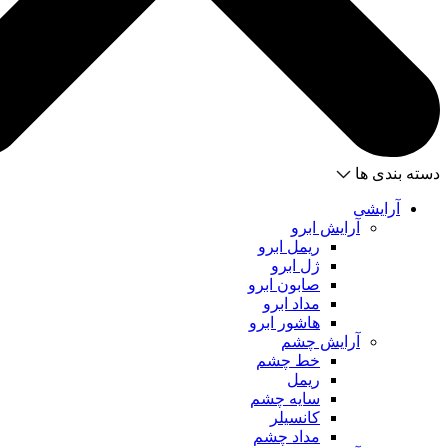
دسته بندی ها
آرایشی
آرایش ابرو
ریمل ابرو
ژل ابرو
صابون ابرو
مداد ابرو
هاشور ابرو
آرایش چشم
خط چشم
ریمل
سایه چشم
کانسیلر
مداد چشم