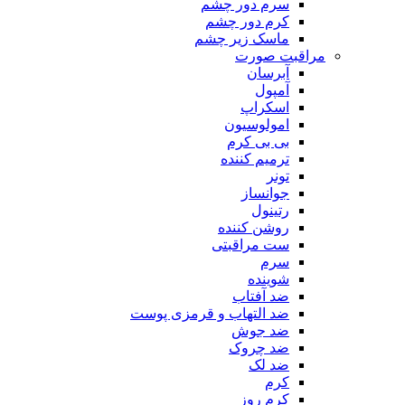
سرم دور چشم
کرم دور چشم
ماسک زیر چشم
مراقبت صورت
آبرسان
آمپول
اسکراپ
امولوسیون
بی بی کرم
ترمیم کننده
تونر
جوانساز
رتینول
روشن کننده
ست مراقبتی
سرم
شوینده
ضد آفتاب
ضد التهاب و قرمزی پوست
‌ضد جوش
ضد چروک
ضد لک
کرم
کرم روز