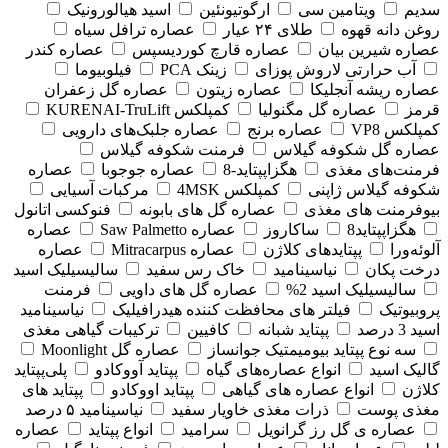
سدیم
ویتامین سی
ارگوتیونئین
اسید هیالورونیک
روغن دانه قهوه
طلای ۲۴ عیار
عصاره ترافل سیاه
عصاره شیرین بیان
عصاره قارچ کوردیسپس
عصاره کندر
آب حرارتی لاروش پوزای
زینک PCA
فیلوبیوما
عصاره ریشه آنجلیکا
عصاره زیتون
عصاره گل زعفران
قرمز
عصاره گل مگنولیا
کمپلکس KURENAI-TruLift
کمپلکس VP8
عصاره برنج
عصاره جلبک‌های دارویی
عصاره گل شکوفه گیلاس
فرمنت شکوفه گیلاس
فرمنت‌های مغذی
هگزاپپتاید-8
عصاره جوجوبا
عصاره
شکوفه گیلاس ژاپنی
کمپلکس 4MSK
مرکبات آسیایی
بیوفرمنت های مغذی
عصاره گل های بابونه
فنوکسی اتانول
هگزاپپتاید8
ساکاروز
عصاره Saw Palmetto
عصاره
آلوئه‌ورا
پپتایدهای کلاژن
عصاره Mitracarpus
عصاره
درخت پکان
نیاسینامید
خاک رس سفید
سالیسیلیک اسید
سالیسیلیک اسید 2%
عصاره گل های داویی
فرمنت
پروبیوتیک
فیلتر های محافظت کننده هیدرافیلیک
نیاسینامید
اسید 3 درصد
پپتاید شبانه
کافیین
ترکیبات گیاهی مغذی
سه نوع پپتاید بیومیمتیک جوانساز
عصاره گل Moonlight
گالیک اسید
انواع عصاره‌های گیاه
پپتاید آووکادو
پلی‌پپتاید
کلاژن
انواع عصاره های گیاهی
پپتاید اووکادو
پپتاید های
مغذی پوست
ذرات مغذی خاویار سفید
نیاسینامید ۵ درصد
عصاره ی گل رز گرانویل
سرامید
انواع پپتاید
عصاره