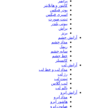
پرایمر
کانتور و هایلایتر
پودر فیکس
اسپری فیکس
تینت صورت
بیوتی بلندر
براش
برنز
آرایش چشم
مداد چشم
ریمل
سایه چشم
خط چشم
کانسیلر
آرایش لب
مداد لب و خط لب
رژ لب
تینت لب
لیپ گلاس
بالم لب
آرایش ابرو
مداد ابرو
هاشور ابرو
صابون ابرو