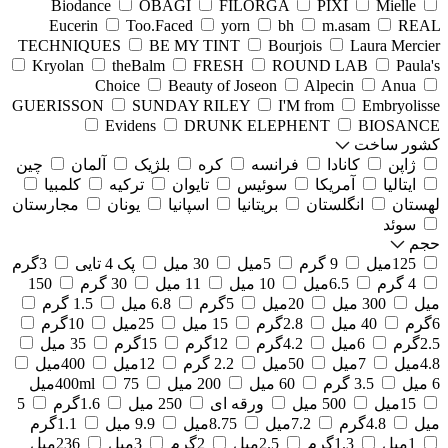
Biodance
OBAGI
FILORGA
PIXI
Mielle
Eucerin
Too.Faced
yorn
bh
m.asam
REAL
TECHNIQUES
BE MY TINT
Bourjois
Laura Mercier
Kryolan
theBalm
FRESH
ROUND LAB
Paula's
Choice
Beauty of Joseon
Alpecin
Anua
GUERISSON
SUNDAY RILEY
I'M from
Embryolisse
Evidens
DRUNK ELEPHENT
BIOSANCE
کشور ساخت
ژاپن
کانادا
فرانسه
کره
بلژیک
آلمان
چین
ایتالیا
آمریکا
سوئیس
تایوان
ترکیه
کلمبیا
لهستان
انگلستان
بریتانیا
اسپانیا
یونان
مجارستان
سوئد
حجم
125میل
9 گرم
5میل
30 میل
پک 4 تایی
3گرم
4 گرم
6.5میل
10 میل
11 میل
30 گرم
150
میل
300 میل
20میل
5گرم
6.8 میل
1.5 گرم
6گرم
40 میل
2.8گرم
15 میل
25میل
10گرم
2.5گرم
6میل
4.2گرم
12گرم
15گرم
35 میل
4.8میل
7میل
50میل
2.2 گرم
12میل
400میل
6 میل
3.5 گرم
60 میل
200 میل
75میل
400ml
15میل
500 میل
ورقه ای
250 میل
1.6گرم
5
میل
4.8گرم
7.2میل
8.75میل
9.9 میل
1.1گرم
1میل
1.3گرم
2.5میل
2گرم
3میل
236میل