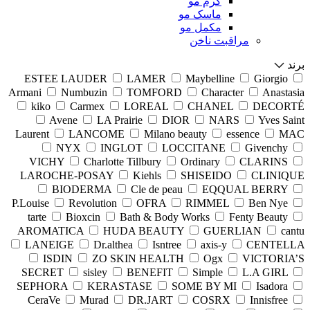
کرم مو
ماسک مو
مکمل مو
مراقبت ناخن
برند
ESTEE LAUDER
LAMER
Maybelline
Giorgio
Armani
Numbuzin
TOMFORD
Character
Anastasia
kiko
Carmex
LOREAL
CHANEL
DECORTÉ
Avene
LA Prairie
DIOR
NARS
Yves Saint
Laurent
LANCOME
Milano beauty
essence
MAC
NYX
INGLOT
LOCCITANE
Givenchy
VICHY
Charlotte Tillbury
Ordinary
CLARINS
LAROCHE-POSAY
Kiehls
SHISEIDO
CLINIQUE
BIODERMA
Cle de peau
EQQUAL BERRY
P.Louise
Revolution
OFRA
RIMMEL
Ben Nye
tarte
Bioxcin
Bath & Body Works
Fenty Beauty
AROMATICA
HUDA BEAUTY
GUERLIAN
cantu
LANEIGE
Dr.althea
Isntree
axis-y
CENTELLA
ISDIN
ZO SKIN HEALTH
Ogx
VICTORIA’S
SECRET
sisley
BENEFIT
Simple
L.A GIRL
SEPHORA
KERASTASE
SOME BY MI
Isadora
CeraVe
Murad
DR.JART
COSRX
Innisfree