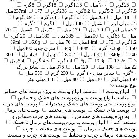
25گرم
۱۰۰میل
1.15گرم
18گرم
8گرم
7.5گرم
5.2گرم
8.2گرم
236گرم
177میل
237ml
118میل
265میل
453گرم
524گرم
369گرم
2.5 میلی لیتر
4میل
100 میل
11گرم
7گرم
3.7میلی لیتر
5.6میل
170 میل
۳۰میل
40میل
20
میل
65گرم
200میل
385میل
180میل
20 گرم
1.2گرم
175میل
14ml
70 میل
16.8g
89ml
150گرم
17.35g
40ml
34g
سری جدید 400میل
240 میل
340g
1.9g
0.7 g
8میل
473میل
300
3 گرم
17.2g
19.8g
5g
ml
4.6 گرم
5.4میل
22 میل
198 میل
120میل
375 میل
سایز بزرگ
۴۰گرم
سایز مینی ۱۰ گرم
230 گرم
550 میل
150میلی لیتر
230میل
80 میل
118 میلی لیتر
نوع پوست
انواع پوست
مناسب انواع پوست به ویژه پوست های حساس
مناسب انواع پوست به ویژه پوست های خشک و حساس
انواع پوست حتی پوست های خشک و دهیدراته
پوست های چرب
پوست های خشک
پوست های مختلط
پوست های نرمال
به ویژه پوست های حساس
پوست های چرب،حساس و
مستعد آکنه
انواع پوست به ویژه پوست های نرمال تا خشک
پوست های خشک تا نرمال
پوست های مختلط تا چرب
پوست های نرمال، چرب و مختلط
پوست های چرب و مستعد