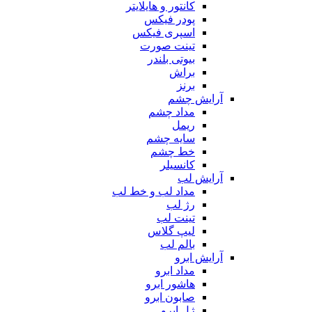
کانتور و هایلایتر
پودر فیکس
اسپری فیکس
تینت صورت
بیوتی بلندر
براش
برنز
آرایش چشم
مداد چشم
ریمل
سایه چشم
خط چشم
کانسیلر
آرایش لب
مداد لب و خط لب
رژ لب
تینت لب
لیپ گلاس
بالم لب
آرایش ابرو
مداد ابرو
هاشور ابرو
صابون ابرو
ژل ابرو