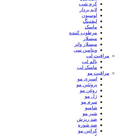
کرم شب
لایه بردار
لوسیون
لیفتینگ
ماسک
مرطوب کننده
میسلار
میسلار واتر
ویتامین سی
مراقبت لب
بالم لب
ماسک لب
مراقبت مو
اسپری مو
پروتئین مو
روغن مو
ژل مو
سرم مو
شامپو
شیر مو
ضد ریزش
ضد شوره
کراتین مو