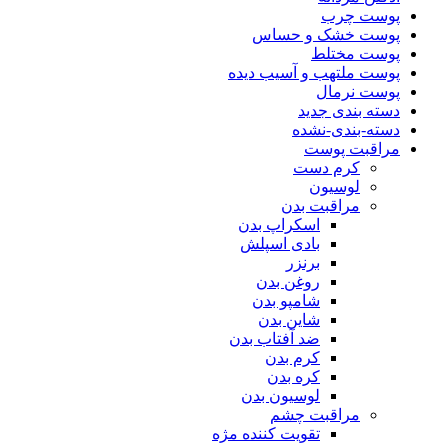
پوست چرب
پوست خشک و حساس
پوست مختلط
پوست ملتهب و آسیب دیده
پوست نرمال
دسته بندی جدید
دسته-بندی-نشده
مراقبت پوست
کرم دست
لوسیون
مراقبت بدن
اسکراپ بدن
بادی اسپلش
برنزر
روغن بدن
شامپو بدن
شاین بدن
ضد آفتاب بدن
کرم بدن
کره بدن
لوسیون بدن
مراقبت چشم
تقویت کننده مژه