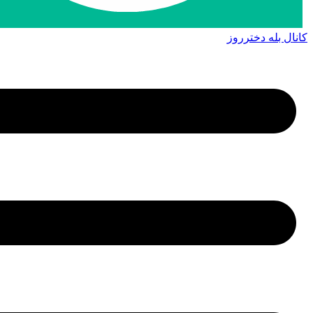
کانال بله دخترروز