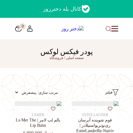
کانال بله دخترروز
0
پودر فیکس لوکس
صفحه اصلی
/
فروشگاه
فیلتر
LAMER
ESTEE LAUDER
فوم شوینده آبرسان
بالم لب لامر | La Mer The
ری‌نوتریواستیلادر |
Lip Balm
EstéeLauderRe-Nutriv
تومان6,900,000