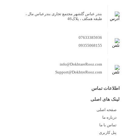
بندر عباس گلشهر مجتمع تجاری بندرعباس مال ،
طبقه همکف ، پلاک46
07633385936
09355068155
info@DokhtareRooz.com
Support@DokhtreRooz.com
اطلاعات تماس
لینک های اصلی
صفحه اصلی
درباره ما
تماس با ما
پنل کاربری