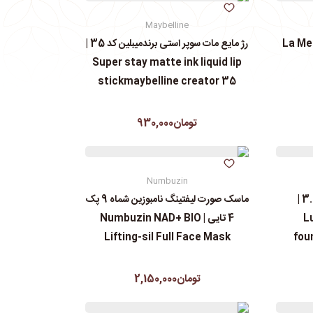
Maybelline
رژ مایع مات سوپر استی‌ برندمیبلین کد 35 |
Super stay matte ink liquid lip
stickmaybelline creator 35
تومان930,000
Numbuzin
کرم پودرجورجیوآرمانی کد 3.5 |
ماسک صورت لیفتینگ نامبوزین شماه 9 پک
L
4 تایی | Numbuzin NAD+ BIO
Lifting-sil Full Face Mask
fou
تومان2,150,000