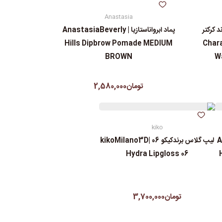
Anastasia
 کرکتر
پماد ابرواناستازیا | AnastasiaBeverly
Charact
Hills Dipbrow Pomade MEDIUM
BROWN
Wa
تومان2,580,000
kiko
An
لیپ گلاس‌ برندکیکو 06 |kikoMilano3D
Hydra Lipgloss 06
تومان3,700,000