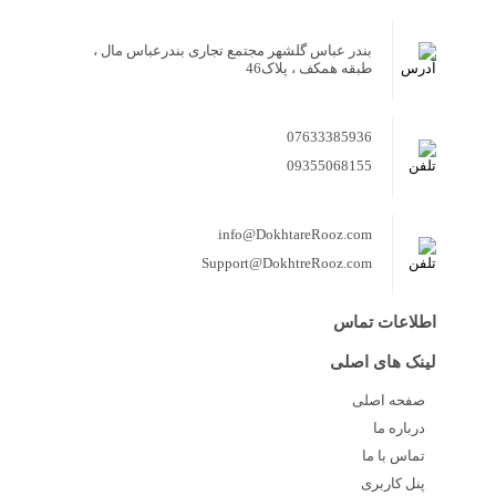
بندر عباس گلشهر مجتمع تجاری بندرعباس مال ،
طبقه همکف ، پلاک46
07633385936
09355068155
info@DokhtareRooz.com
Support@DokhtreRooz.com
اطلاعات تماس
لینک های اصلی
صفحه اصلی
درباره ما
تماس با ما
پنل کاربری