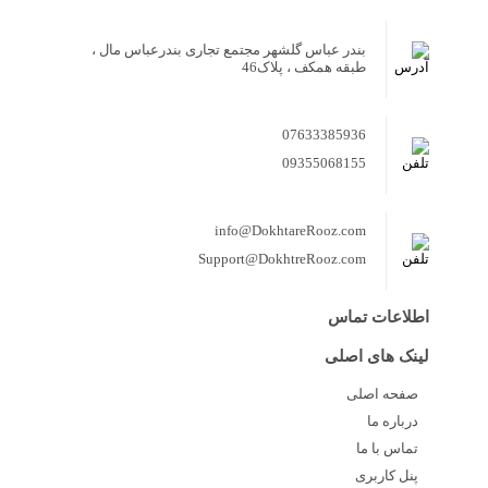
بندر عباس گلشهر مجتمع تجاری بندرعباس مال ،
طبقه همکف ، پلاک46
07633385936
09355068155
info@DokhtareRooz.com
Support@DokhtreRooz.com
اطلاعات تماس
لینک های اصلی
صفحه اصلی
درباره ما
تماس با ما
پنل کاربری