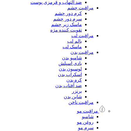
ضد التهاب و قرمزی پوست
مراقبت چشم
کرم دور چشم
سرم دور چشم
ماسک زیر چشم
تقویت کننده مژه
مراقبت لب
بالم لب
ماسک لب
مراقبت بدن
شامپو بدن
بادی اسپلش
لوسیون بدن
اسکراپ بدن
کره بدن
ضد آفتاب بدن
برنزر
شاین بدن
مراقبت ناخن
مراقبت مو
شامپو
روغن مو
سرم مو