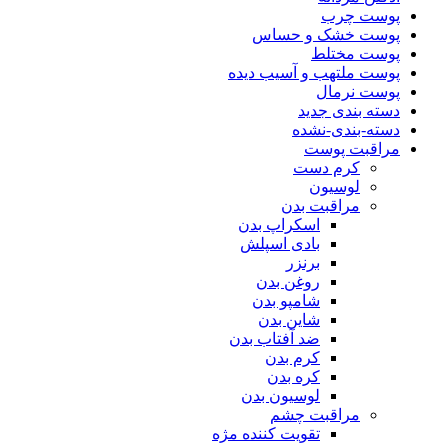
پوست چرب
پوست خشک و حساس
پوست مختلط
پوست ملتهب و آسیب دیده
پوست نرمال
دسته بندی جدید
دسته-بندی-نشده
مراقبت پوست
کرم دست
لوسیون
مراقبت بدن
اسکراپ بدن
بادی اسپلش
برنزر
روغن بدن
شامپو بدن
شاین بدن
ضد آفتاب بدن
کرم بدن
کره بدن
لوسیون بدن
مراقبت چشم
تقویت کننده مژه