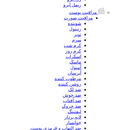
ریمل ابرو
مراقبت پوست
مراقبت صورت
شوینده
رتینول
تونر
سرم
کرم شب
کرم روز
اسکراپ
ماسک
آمپول
آبرسان
مرطوب کننده
روشن کننده
ضد لک
ضد جوش
ضد آفتاب
ضد چروک
لیفتینگ
لایه بردار
جوانساز
ضد التهاب و قرمزی پوست