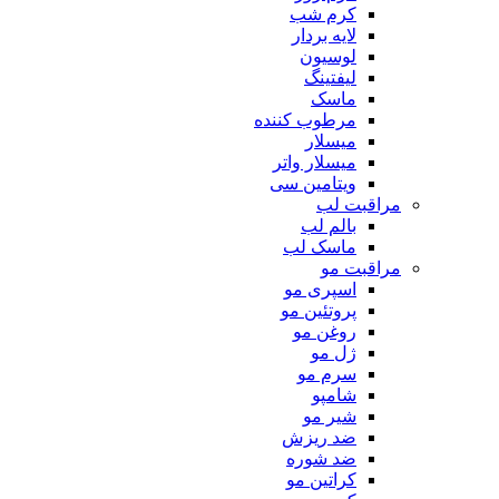
کرم شب
لایه بردار
لوسیون
لیفتینگ
ماسک
مرطوب کننده
میسلار
میسلار واتر
ویتامین سی
مراقبت لب
بالم لب
ماسک لب
مراقبت مو
اسپری مو
پروتئین مو
روغن مو
ژل مو
سرم مو
شامپو
شیر مو
ضد ریزش
ضد شوره
کراتین مو