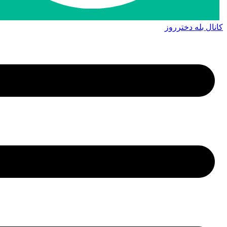
کانال بله دخترروز