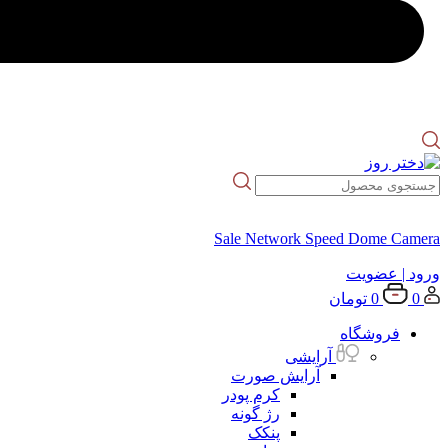
Sale Network Speed Dome Camera
ورود
| عضویت
0
0
تومان
فروشگاه
آرایشی
آرایش صورت
کرم پودر
رژ گونه
پنکک