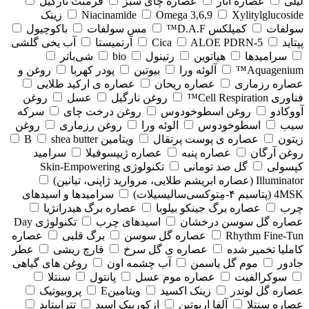
لیلی
عصاره انار
عصاره چای سبز
فرمنت نارگیل
Xylitylglucoside
Omega 3,6,9
Niacinamide
زینک
سولفات
کمپلکس D.A.F™
مس سولفات
باکوچیول
پپتاید
5-Cica
ALOE PDRN
آرتمیستا
آب یخی گلشی
سرامیدها
هیاتوین
رتینول
bio
شی‌باتر
Aquagenium™
آلوئه ورا
بیوتین
پودر کهربا
روغن و
عصاره رزماری
عصاره ریحان
عصاره ی ارکید طلایی
فناوری Cell Respiration™
روغن نارگیل
عسل
روغن
آووکادو
روغن اسطوخودوس
روغن درخت چای
سرکه
سیب
اسطوخودوس
الوئه ورا
روغن رزماری
روغن
زیتون
عصاره ی پوست پرتقال
ویتامین B
shea butter
روغن آرگان
عصاره پنبه
عصاره ژیپسوفیلا
سرامید
کپسولی
گل صد تومانی
تکنولوژی Skin-Empowering
Illuminator (عصاره ابریشم طلایی، مروارید ژاپنی، تیانین)
4MSK (پتاسیم ۴‑مِتوکسی‌سالیسیلات)
سرامیدها و اسیدهای
چرب
عصاره برگ جینکو بیلوبا
عصاره برگ هیدرانژیا
عصاره گل سوسن درخشان
اسیدهای چرب
تکنولوژی Day
Rhythm Fine‑Tun
عصاره گل سوسن
برگ قلبی
عصاره
کاملیا تخمیر شده
عصاره ی گل سرخ
قارچ ریشی
عطر
جادور
موم گل یاسمن
آب چشمه اون
روغن های گیاهی
سوکرالفیت
عصاره موم عسل
پانتول
سنتلا
عصاره گل لوندر
زینک اکسید
ویتامینE
پروبیوتیک
عصاره سنتلا
آلفا اربوتین
ازکوربیک اسید
تتراپپتاید