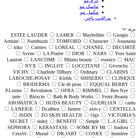
کرم مو
ماسک مو
مکمل مو
مراقبت ناخن
برند
ESTEE LAUDER
LAMER
Maybelline
Giorgio
Armani
Numbuzin
TOMFORD
Character
Anastasia
kiko
Carmex
LOREAL
CHANEL
DECORTÉ
Avene
LA Prairie
DIOR
NARS
Yves Saint
Laurent
LANCOME
Milano beauty
essence
MAC
NYX
INGLOT
LOCCITANE
Givenchy
VICHY
Charlotte Tillbury
Ordinary
CLARINS
LAROCHE-POSAY
Kiehls
SHISEIDO
CLINIQUE
BIODERMA
Cle de peau
EQQUAL BERRY
P.Louise
Revolution
OFRA
RIMMEL
Ben Nye
tarte
Bioxcin
Bath & Body Works
Fenty Beauty
AROMATICA
HUDA BEAUTY
GUERLIAN
cantu
LANEIGE
Dr.althea
Isntree
axis-y
CENTELLA
ISDIN
ZO SKIN HEALTH
Ogx
VICTORIA’S
SECRET
sisley
BENEFIT
Simple
L.A GIRL
SEPHORA
KERASTASE
SOME BY MI
Isadora
CeraVe
Murad
DR.JART
COSRX
Innisfree