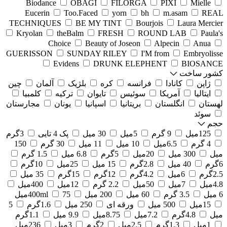
Biodance
OBAGI
FILORGA
PIXI
Mielle
Eucerin
Too.Faced
yorn
bh
m.asam
REAL
TECHNIQUES
BE MY TINT
Bourjois
Laura Mercier
Kryolan
theBalm
FRESH
ROUND LAB
Paula's
Choice
Beauty of Joseon
Alpecin
Anua
GUERISSON
SUNDAY RILEY
I'M from
Embryolisse
Evidens
DRUNK ELEPHENT
BIOSANCE
کشور ساخت
ژاپن
کانادا
فرانسه
کره
بلژیک
آلمان
چین
ایتالیا
آمریکا
سوئیس
تایوان
ترکیه
کلمبیا
لهستان
انگلستان
بریتانیا
اسپانیا
یونان
مجارستان
سوئد
حجم
125میل
9 گرم
5میل
30 میل
پک 4 تایی
3گرم
4 گرم
6.5میل
10 میل
11 میل
30 گرم
150
میل
300 میل
20میل
5گرم
6.8 میل
1.5 گرم
6گرم
40 میل
2.8گرم
15 میل
25میل
10گرم
2.5گرم
6میل
4.2گرم
12گرم
15گرم
35 میل
4.8میل
7میل
50میل
2.2 گرم
12میل
400میل
6 میل
3.5 گرم
60 میل
200 میل
75میل
400ml
15میل
500 میل
ورقه ای
250 میل
1.6گرم
5
میل
4.8گرم
7.2میل
8.75میل
9.9 میل
1.1گرم
1میل
1.3گرم
2.5میل
2گرم
3میل
236میل