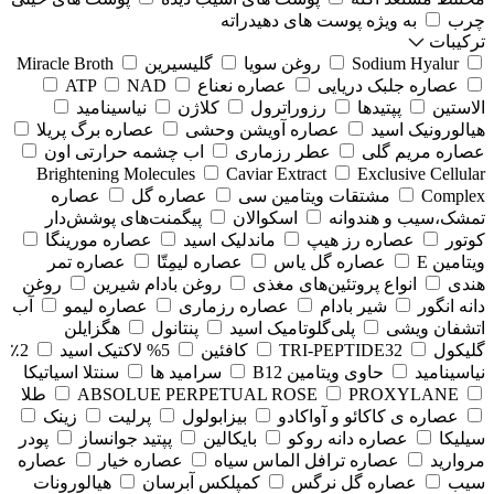
چرب
به ویژه پوست های دهیدراته
ترکیبات
Sodium Hyalur
روغن سویا
گلیسیرین
Miracle Broth
عصاره جلبک دریایی
عصاره نعناع
NAD
ATP
الاستین
پپتیدها
رزوراترول
کلاژن
⁠نیاسینامید
هیالورونیک اسید
عصاره آویشن وحشی
عصاره برگ پریلا
عصاره مریم گلی
عطر رزماری
اب چشمه حرارتی اون
Brightening Molecules
Caviar Extract
Exclusive Cellular
Complex
مشتقات ویتامین سی
عصاره گل
عصاره
تمشک،سیب و هندوانه
اسکوالان
پیگمنت‌های پوشش‌دار
کوتور
عصاره رز هیپ
ماندلیک اسید
عصاره مورینگا
ویتامین E
عصاره گل یاس
عصاره لیمِتّا
عصاره تمر
هندی
انواع پروتئین‌های مغذی
روغن بادام شیرین
روغن
دانه انگور
شیر بادام
عصاره رزماری
عصاره لیمو
آب
اتشفان ویشی
پلی‌گلوتامیک اسید
پنتانول
هگزایلن
گلیکول
TRI-PEPTIDE32
کافئین
5% لاکتیک اسید
2٪
نیاسینامید
حاوی ویتامین B12
سرامید ها
سنتلا اسیاتیکا
PROXYLANE
ABSOLUE PERPETUAL ROSE
طلا
عصاره ی کاکائو و آواکادو
بیزابولول
پرلیت
زینک
سیلیکا
عصاره دانه روکو
بایکالین
پپتید جوانساز
پودر
مروارید
عصاره ترافل الماس سیاه
عصاره خیار
عصاره
سیب
عصاره گل نرگس
کمپلکس آبرسان
هیالورونات