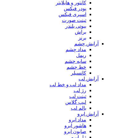
کانتور و هایلایتر
پودر فیکس
اسپری فیکس
تینت صورت
بیوتی بلندر
براش
برنز
آرایش چشم
مداد چشم
ریمل
سایه چشم
خط چشم
کانسیلر
آرایش لب
مداد لب و خط لب
رژ لب
تینت لب
لیپ گلاس
بالم لب
آرایش ابرو
مداد ابرو
هاشور ابرو
صابون ابرو
ژل ابرو