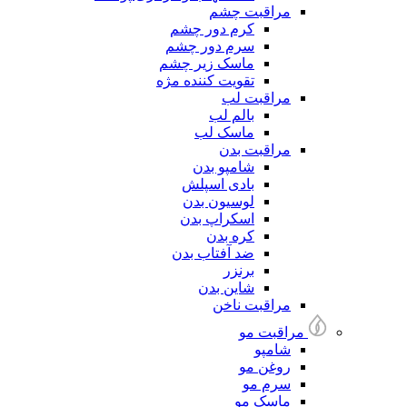
مراقبت چشم
کرم دور چشم
سرم دور چشم
ماسک زیر چشم
تقویت کننده مژه
مراقبت لب
بالم لب
ماسک لب
مراقبت بدن
شامپو بدن
بادی اسپلش
لوسیون بدن
اسکراپ بدن
کره بدن
ضد آفتاب بدن
برنزر
شاین بدن
مراقبت ناخن
مراقبت مو
شامپو
روغن مو
سرم مو
ماسک مو