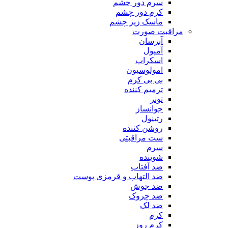
سرم دور چشم
کرم دور چشم
ماسک زیر چشم
مراقبت صورت
آبرسان
آمپول
اسکراپ
امولوسیون
بی بی کرم
ترمیم کننده
تونر
جوانساز
رتینول
روشن کننده
ست مراقبتی
سرم
شوینده
ضد آفتاب
ضد التهاب و قرمزی پوست
‌ضد جوش
ضد چروک
ضد لک
کرم
کرم روز