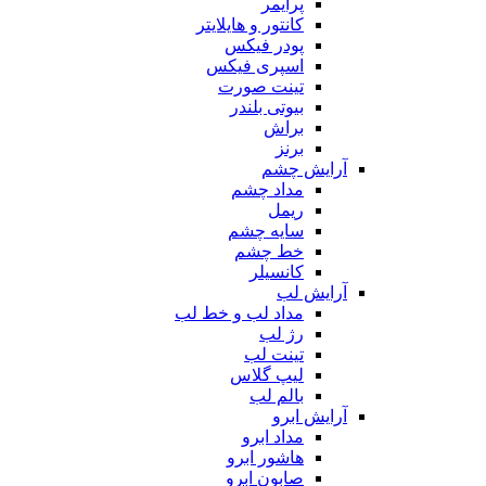
پرایمر
کانتور و هایلایتر
پودر فیکس
اسپری فیکس
تینت صورت
بیوتی بلندر
براش
برنز
آرایش چشم
مداد چشم
ریمل
سایه چشم
خط چشم
کانسیلر
آرایش لب
مداد لب و خط لب
رژ لب
تینت لب
لیپ گلاس
بالم لب
آرایش ابرو
مداد ابرو
هاشور ابرو
صابون ابرو