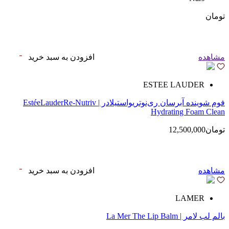
تومان
مشاهده
افزودن به سبد خرید
ESTEE LAUDER
فوم شوینده آبرسان ری‌نوتریواستیلادر | EstéeLauderRe-Nutriv
Hydrating Foam Clean
تومان12,500,000
مشاهده
افزودن به سبد خرید
LAMER
بالم لب لامر | La Mer The Lip Balm