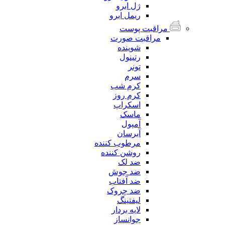
ژل ابرو
ریمل ابرو
مراقبت پوست
مراقبت صورت
شوینده
رتینول
تونر
سرم
کرم شب
کرم روز
اسکراپ
ماسک
آمپول
آبرسان
مرطوب کننده
روشن کننده
ضد لک
ضد جوش
ضد آفتاب
ضد چروک
لیفتینگ
لایه بردار
جوانساز