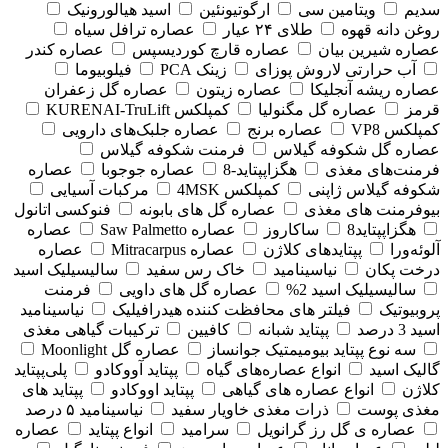
سدیم
ویتامین سی
ارگوتیونئین
اسید هیالورونیک
روغن دانه قهوه
طلای ۲۴ عیار
عصاره ترافل سیاه
عصاره شیرین بیان
عصاره قارچ کوردیسپس
عصاره کندر
آب حرارتی لاروش پوزای
زینک PCA
فیلوبیوما
عصاره ریشه آنجلیکا
عصاره زیتون
عصاره گل زعفران
قرمز
عصاره گل مگنولیا
کمپلکس KURENAI-TruLift
کمپلکس VP8
عصاره برنج
عصاره جلبک‌های دارویی
عصاره گل شکوفه گیلاس
فرمنت شکوفه گیلاس
فرمنت‌های مغذی
هگزاپپتاید-8
عصاره جوجوبا
عصاره
شکوفه گیلاس ژاپنی
کمپلکس 4MSK
مرکبات آسیایی
بیوفرمنت های مغذی
عصاره گل های بابونه
فنوکسی اتانول
هگزاپپتاید8
ساکاروز
عصاره Saw Palmetto
عصاره
آلوئه‌ورا
پپتایدهای کلاژن
عصاره Mitracarpus
عصاره
درخت پکان
نیاسینامید
خاک رس سفید
سالیسیلیک اسید
سالیسیلیک اسید 2%
عصاره گل های داویی
فرمنت
پروبیوتیک
فیلتر های محافظت کننده هیدرافیلیک
نیاسینامید
اسید 3 درصد
پپتاید شبانه
کافیین
ترکیبات گیاهی مغذی
سه نوع پپتاید بیومیمتیک جوانساز
عصاره گل Moonlight
گالیک اسید
انواع عصاره‌های گیاه
پپتاید آووکادو
پلی‌پپتاید
کلاژن
انواع عصاره های گیاهی
پپتاید اووکادو
پپتاید های
مغذی پوست
ذرات مغذی خاویار سفید
نیاسینامید ۵ درصد
عصاره ی گل رز گرانویل
سرامید
انواع پپتاید
عصاره