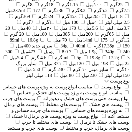
25گرم
۱۰۰میل
1.15گرم
18گرم
8گرم
7.5گرم
5.2گرم
8.2گرم
236گرم
177میل
237ml
118میل
265میل
453گرم
524گرم
369گرم
2.5 میلی لیتر
4میل
100 میل
11گرم
7گرم
3.7میلی لیتر
5.6میل
170 میل
۳۰میل
40میل
20
میل
65گرم
200میل
385میل
180میل
20 گرم
1.2گرم
175میل
14ml
70 میل
16.8g
89ml
150گرم
17.35g
40ml
34g
سری جدید 400میل
240 میل
340g
1.9g
0.7 g
8میل
473میل
300
3 گرم
17.2g
19.8g
5g
ml
4.6 گرم
5.4میل
22 میل
198 میل
120میل
375 میل
سایز بزرگ
۴۰گرم
سایز مینی ۱۰ گرم
230 گرم
550 میل
150میلی لیتر
230میل
80 میل
118 میلی لیتر
نوع پوست
انواع پوست
مناسب انواع پوست به ویژه پوست های حساس
مناسب انواع پوست به ویژه پوست های خشک و حساس
انواع پوست حتی پوست های خشک و دهیدراته
پوست های چرب
پوست های خشک
پوست های مختلط
پوست های نرمال
به ویژه پوست های حساس
پوست های چرب،حساس و
مستعد آکنه
انواع پوست به ویژه پوست های نرمال تا خشک
پوست های خشک تا نرمال
پوست های مختلط تا چرب
پوست های نرمال، چرب و مختلط
پوست های چرب و مستعد