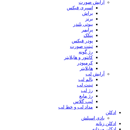
آرایش صورت
اسپری فیکس
براش
برنز
بیوتی بلندر
پرایمر
پنکک
پودر فیکس
تینت صورت
رژ گونه
کانتور و هایلایتر
کرمپودر
هایلایتر
آرایش لب
بالم لب
تینت لب
رژ لب
رژ مایع
لیپ گلاس
مداد لب و خط لب
ادکلن
بادی اسپلش
ادکلن زنانه
ادکلن مردانه