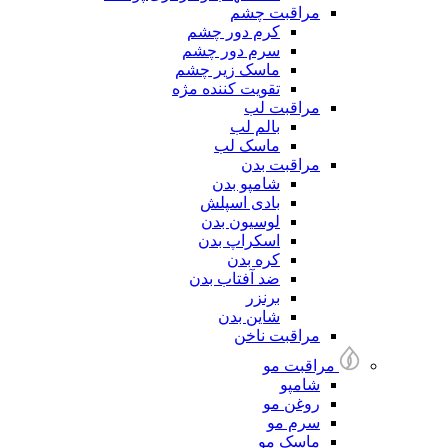
مراقبت چشم
کرم دور چشم
سرم دور چشم
ماسک زیر چشم
تقویت کننده مژه
مراقبت لب
بالم لب
ماسک لب
مراقبت بدن
شامپو بدن
بادی اسپلش
لوسیون بدن
اسکراپ بدن
کره بدن
ضد آفتاب بدن
برنزر
شاین بدن
مراقبت ناخن
مراقبت مو
شامپو
روغن مو
سرم مو
ماسک مو