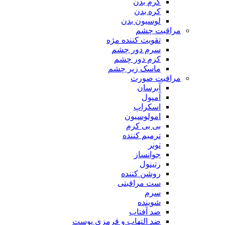
کرم بدن
کره بدن
لوسیون بدن
مراقبت چشم
تقویت کننده مژه
سرم دور چشم
کرم دور چشم
ماسک زیر چشم
مراقبت صورت
آبرسان
آمپول
اسکراپ
امولوسیون
بی بی کرم
ترمیم کننده
تونر
جوانساز
رتینول
روشن کننده
ست مراقبتی
سرم
شوینده
ضد آفتاب
ضد التهاب و قرمزی پوست