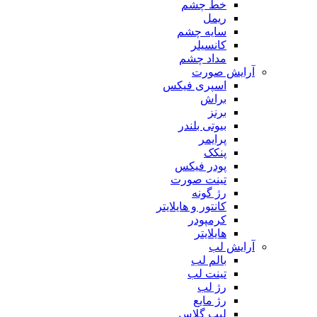
خط چشم
ریمل
سایه چشم
کانسیلر
مداد چشم
آرایش صورت
اسپری فیکس
براش
برنز
بیوتی بلندر
پرایمر
پنکک
پودر فیکس
تینت صورت
رژ گونه
کانتور و هایلایتر
کرمپودر
هایلایتر
آرایش لب
بالم لب
تینت لب
رژ لب
رژ مایع
لیپ گلاس