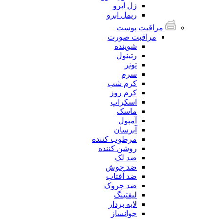
ژل ابرو
ریمل ابرو
مراقبت پوست
مراقبت صورت
شوینده
رتینول
تونر
سرم
کرم شب
کرم روز
اسکراپ
ماسک
آمپول
آبرسان
مرطوب کننده
روشن کننده
ضد لک
ضد جوش
ضد آفتاب
ضد چروک
لیفتینگ
لایه بردار
جوانساز