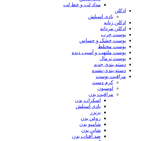
مداد لب و خط لب
ادکلن
بادی اسپلش
ادکلن زنانه
ادکلن مردانه
پوست چرب
پوست خشک و حساس
پوست مختلط
پوست ملتهب و آسیب دیده
پوست نرمال
دسته بندی جدید
دسته-بندی-نشده
مراقبت پوست
کرم دست
لوسیون
مراقبت بدن
اسکراپ بدن
بادی اسپلش
برنزر
روغن بدن
شامپو بدن
شاین بدن
ضد آفتاب بدن