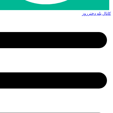
کانال بله دخترروز