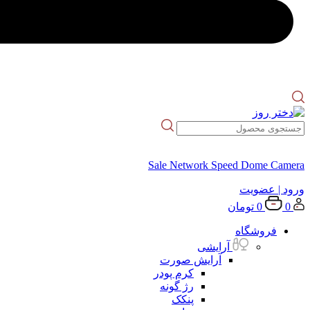
Sale Network Speed Dome Camera
ورود
| عضویت
0
0
تومان
فروشگاه
آرایشی
آرایش صورت
کرم پودر
رژ گونه
پنکک