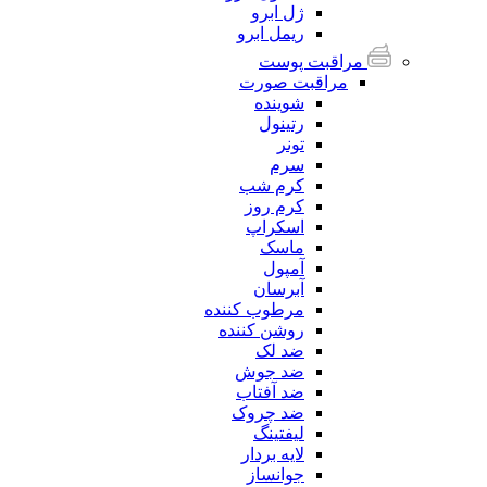
ژل ابرو
ریمل ابرو
مراقبت پوست
مراقبت صورت
شوینده
رتینول
تونر
سرم
کرم شب
کرم روز
اسکراپ
ماسک
آمپول
آبرسان
مرطوب کننده
روشن کننده
ضد لک
ضد جوش
ضد آفتاب
ضد چروک
لیفتینگ
لایه بردار
جوانساز