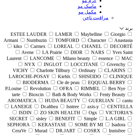
کرم مو
ماسک مو
مکمل مو
مراقبت ناخن
برند
ESTEE LAUDER
LAMER
Maybelline
Giorgio
Armani
Numbuzin
TOMFORD
Character
Anastasia
kiko
Carmex
LOREAL
CHANEL
DECORTÉ
Avene
LA Prairie
DIOR
NARS
Yves Saint
Laurent
LANCOME
Milano beauty
essence
MAC
NYX
INGLOT
LOCCITANE
Givenchy
VICHY
Charlotte Tillbury
Ordinary
CLARINS
LAROCHE-POSAY
Kiehls
SHISEIDO
CLINIQUE
BIODERMA
Cle de peau
EQQUAL BERRY
P.Louise
Revolution
OFRA
RIMMEL
Ben Nye
tarte
Bioxcin
Bath & Body Works
Fenty Beauty
AROMATICA
HUDA BEAUTY
GUERLIAN
cantu
LANEIGE
Dr.althea
Isntree
axis-y
CENTELLA
ISDIN
ZO SKIN HEALTH
Ogx
VICTORIA’S
SECRET
sisley
BENEFIT
Simple
L.A GIRL
SEPHORA
KERASTASE
SOME BY MI
Isadora
CeraVe
Murad
DR.JART
COSRX
Innisfree