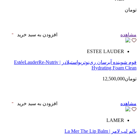
تومان
مشاهده
افزودن به سبد خرید
ESTEE LAUDER
فوم شوینده آبرسان ری‌نوتریواستیلادر | EstéeLauderRe-Nutriv
Hydrating Foam Clean
تومان12,500,000
مشاهده
افزودن به سبد خرید
LAMER
بالم لب لامر | La Mer The Lip Balm