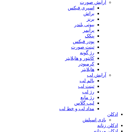
آرایش صورت
اسپری فیکس
براش
برنز
بیوتی بلندر
پرایمر
پنکک
پودر فیکس
تینت صورت
رژ گونه
کانتور و هایلایتر
کرمپودر
هایلایتر
آرایش لب
بالم لب
تینت لب
رژ لب
رژ مایع
لیپ گلاس
مداد لب و خط لب
ادکلن
بادی اسپلش
ادکلن زنانه
ادکلن مردانه