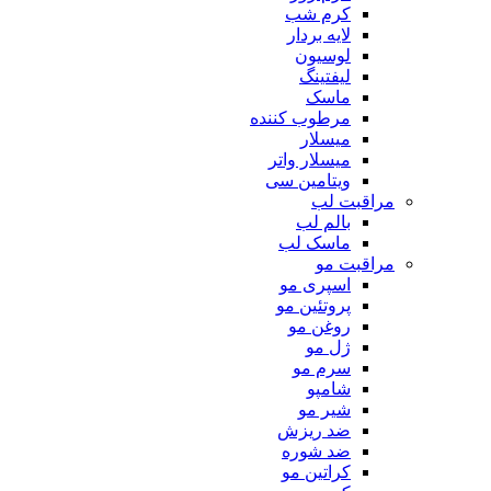
کرم شب
لایه بردار
لوسیون
لیفتینگ
ماسک
مرطوب کننده
میسلار
میسلار واتر
ویتامین سی
مراقبت لب
بالم لب
ماسک لب
مراقبت مو
اسپری مو
پروتئین مو
روغن مو
ژل مو
سرم مو
شامپو
شیر مو
ضد ریزش
ضد شوره
کراتین مو