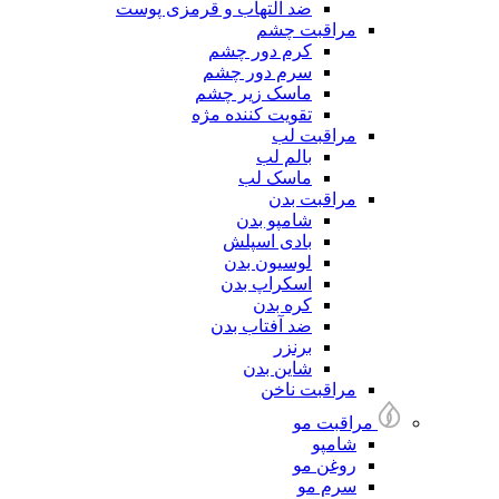
ضد التهاب و قرمزی پوست
مراقبت چشم
کرم دور چشم
سرم دور چشم
ماسک زیر چشم
تقویت کننده مژه
مراقبت لب
بالم لب
ماسک لب
مراقبت بدن
شامپو بدن
بادی اسپلش
لوسیون بدن
اسکراپ بدن
کره بدن
ضد آفتاب بدن
برنزر
شاین بدن
مراقبت ناخن
مراقبت مو
شامپو
روغن مو
سرم مو