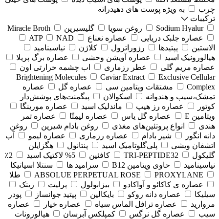
چرب
به ویژه پوست های دهیدراته
ترکیبات
Sodium Hyalur
روغن سویا
گلیسیرین
Miracle Broth
عصاره جلبک دریایی
عصاره نعناع
NAD
ATP
الاستین
پپتیدها
رزوراترول
کلاژن
⁠نیاسینامید
هیالورونیک اسید
عصاره آویشن وحشی
عصاره برگ پریلا
عصاره مریم گلی
عطر رزماری
اب چشمه حرارتی اون
Brightening Molecules
Caviar Extract
Exclusive Cellular
Complex
مشتقات ویتامین سی
عصاره گل
عصاره
تمشک،سیب و هندوانه
اسکوالان
پیگمنت‌های پوشش‌دار
کوتور
عصاره رز هیپ
ماندلیک اسید
عصاره مورینگا
ویتامین E
عصاره گل یاس
عصاره لیمِتّا
عصاره تمر
هندی
انواع پروتئین‌های مغذی
روغن بادام شیرین
روغن
دانه انگور
شیر بادام
عصاره رزماری
عصاره لیمو
آب
اتشفان ویشی
پلی‌گلوتامیک اسید
پنتانول
هگزایلن
گلیکول
TRI-PEPTIDE32
کافئین
5% لاکتیک اسید
2٪
نیاسینامید
حاوی ویتامین B12
سرامید ها
سنتلا اسیاتیکا
PROXYLANE
ABSOLUE PERPETUAL ROSE
طلا
عصاره ی کاکائو و آواکادو
بیزابولول
پرلیت
زینک
سیلیکا
عصاره دانه روکو
بایکالین
پپتید جوانساز
پودر
مروارید
عصاره ترافل الماس سیاه
عصاره خیار
عصاره
سیب
عصاره گل نرگس
کمپلکس آبرسان
هیالورونات