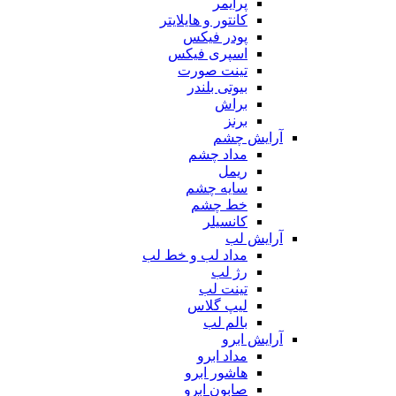
پرایمر
کانتور و هایلایتر
پودر فیکس
اسپری فیکس
تینت صورت
بیوتی بلندر
براش
برنز
آرایش چشم
مداد چشم
ریمل
سایه چشم
خط چشم
کانسیلر
آرایش لب
مداد لب و خط لب
رژ لب
تینت لب
لیپ گلاس
بالم لب
آرایش ابرو
مداد ابرو
هاشور ابرو
صابون ابرو