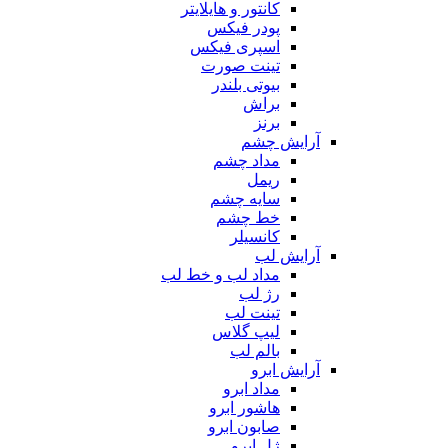
کانتور و هایلایتر
پودر فیکس
اسپری فیکس
تینت صورت
بیوتی بلندر
براش
برنز
آرایش چشم
مداد چشم
ریمل
سایه چشم
خط چشم
کانسیلر
آرایش لب
مداد لب و خط لب
رژ لب
تینت لب
لیپ گلاس
بالم لب
آرایش ابرو
مداد ابرو
هاشور ابرو
صابون ابرو
ژل ابرو