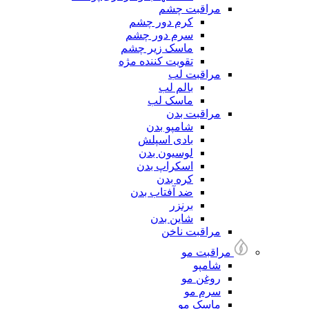
مراقبت چشم
کرم دور چشم
سرم دور چشم
ماسک زیر چشم
تقویت کننده مژه
مراقبت لب
بالم لب
ماسک لب
مراقبت بدن
شامپو بدن
بادی اسپلش
لوسیون بدن
اسکراپ بدن
کره بدن
ضد آفتاب بدن
برنزر
شاین بدن
مراقبت ناخن
مراقبت مو
شامپو
روغن مو
سرم مو
ماسک مو