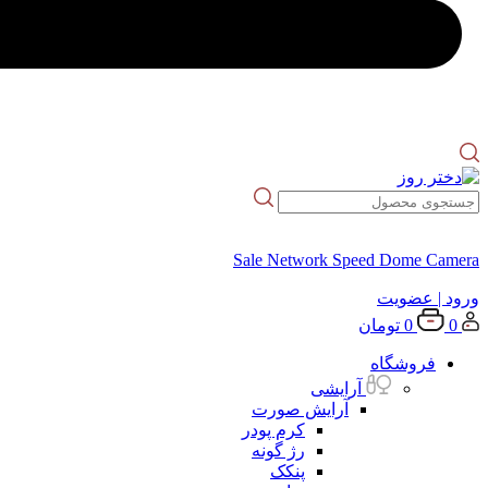
Sale Network Speed Dome Camera
ورود
| عضویت
0
0
تومان
فروشگاه
آرایشی
آرایش صورت
کرم پودر
رژ گونه
پنکک