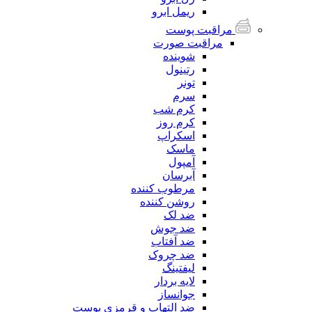
ریمل ابرو
مراقبت پوست
مراقبت صورت
شوینده
رتینول
تونر
سرم
کرم شب
کرم روز
اسکراپ
ماسک
آمپول
آبرسان
مرطوب کننده
روشن کننده
ضد لک
ضد جوش
ضد آفتاب
ضد چروک
لیفتینگ
لایه بردار
جوانساز
ضد التهاب و قرمزی پوست