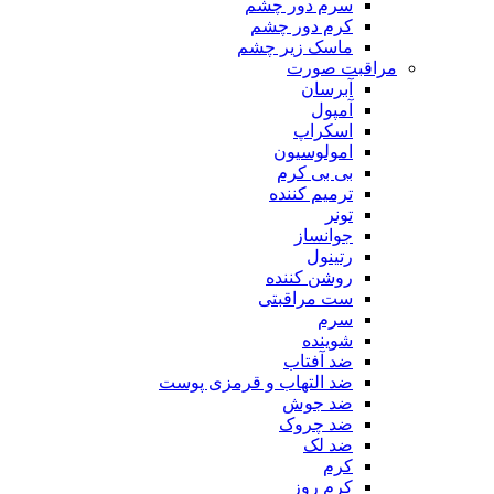
سرم دور چشم
کرم دور چشم
ماسک زیر چشم
مراقبت صورت
آبرسان
آمپول
اسکراپ
امولوسیون
بی بی کرم
ترمیم کننده
تونر
جوانساز
رتینول
روشن کننده
ست مراقبتی
سرم
شوینده
ضد آفتاب
ضد التهاب و قرمزی پوست
‌ضد جوش
ضد چروک
ضد لک
کرم
کرم روز