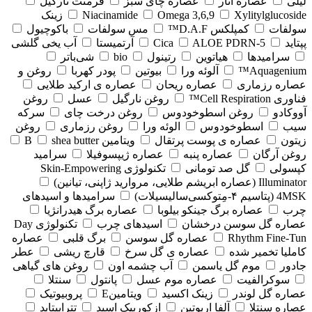
لیلی
عصاره انار
عصاره چای سبز
فرمنت نارگیل
Xylitylglucoside
Omega 3,6,9
Niacinamide
زینک
سولفات
کمپلکس D.A.F™
مس سولفات
باکوچیول
پپتاید
5-Cica
ALOE PDRN
آرتمیستا
آب یخی گلشی
سرامیدها
هیاتوین
رتینول
bio
شی‌باتر
Aquagenium™
آلوئه ورا
بیوتین
پودر کهربا
روغن و
عصاره رزماری
عصاره ریحان
عصاره ی ارکید طلایی
فناوری Cell Respiration™
روغن نارگیل
عسل
روغن
آووکادو
روغن اسطوخودوس
روغن درخت چای
سرکه
سیب
اسطوخودوس
الوئه ورا
روغن رزماری
روغن
زیتون
عصاره ی پوست پرتقال
ویتامین B
shea butter
روغن آرگان
عصاره پنبه
عصاره ژیپسوفیلا
سرامید
کپسولی
گل صد تومانی
تکنولوژی Skin-Empowering
Illuminator (عصاره ابریشم طلایی، مروارید ژاپنی، تیانین)
4MSK (پتاسیم ۴‑مِتوکسی‌سالیسیلات)
سرامیدها و اسیدهای
چرب
عصاره برگ جینکو بیلوبا
عصاره برگ هیدرانژیا
عصاره گل سوسن درخشان
اسیدهای چرب
تکنولوژی Day
Rhythm Fine‑Tun
عصاره گل سوسن
برگ قلبی
عصاره
کاملیا تخمیر شده
عصاره ی گل سرخ
قارچ ریشی
عطر
جادور
موم گل یاسمن
آب چشمه اون
روغن های گیاهی
سوکرالفیت
عصاره موم عسل
پانتول
سنتلا
عصاره گل لوندر
زینک اکسید
ویتامینE
پروبیوتیک
عصاره سنتلا
آلفا اربوتین
ازکوربیک اسید
تتراپپتاید