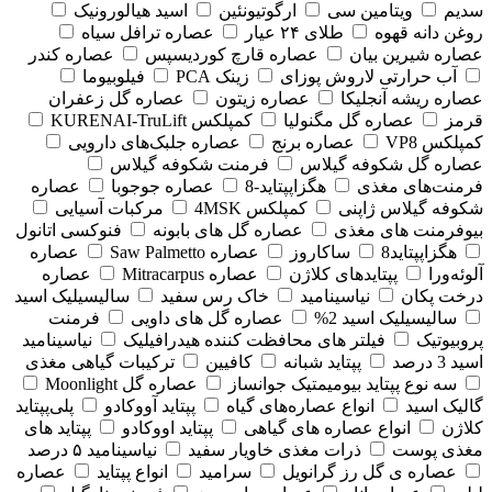
سدیم
ویتامین سی
ارگوتیونئین
اسید هیالورونیک
روغن دانه قهوه
طلای ۲۴ عیار
عصاره ترافل سیاه
عصاره شیرین بیان
عصاره قارچ کوردیسپس
عصاره کندر
آب حرارتی لاروش پوزای
زینک PCA
فیلوبیوما
عصاره ریشه آنجلیکا
عصاره زیتون
عصاره گل زعفران
قرمز
عصاره گل مگنولیا
کمپلکس KURENAI-TruLift
کمپلکس VP8
عصاره برنج
عصاره جلبک‌های دارویی
عصاره گل شکوفه گیلاس
فرمنت شکوفه گیلاس
فرمنت‌های مغذی
هگزاپپتاید-8
عصاره جوجوبا
عصاره
شکوفه گیلاس ژاپنی
کمپلکس 4MSK
مرکبات آسیایی
بیوفرمنت های مغذی
عصاره گل های بابونه
فنوکسی اتانول
هگزاپپتاید8
ساکاروز
عصاره Saw Palmetto
عصاره
آلوئه‌ورا
پپتایدهای کلاژن
عصاره Mitracarpus
عصاره
درخت پکان
نیاسینامید
خاک رس سفید
سالیسیلیک اسید
سالیسیلیک اسید 2%
عصاره گل های داویی
فرمنت
پروبیوتیک
فیلتر های محافظت کننده هیدرافیلیک
نیاسینامید
اسید 3 درصد
پپتاید شبانه
کافیین
ترکیبات گیاهی مغذی
سه نوع پپتاید بیومیمتیک جوانساز
عصاره گل Moonlight
گالیک اسید
انواع عصاره‌های گیاه
پپتاید آووکادو
پلی‌پپتاید
کلاژن
انواع عصاره های گیاهی
پپتاید اووکادو
پپتاید های
مغذی پوست
ذرات مغذی خاویار سفید
نیاسینامید ۵ درصد
عصاره ی گل رز گرانویل
سرامید
انواع پپتاید
عصاره