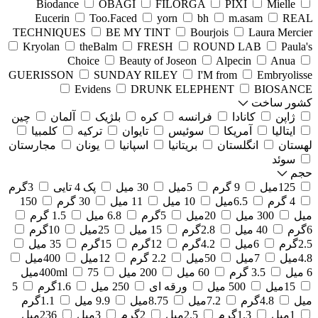
Biodance
OBAGI
FILORGA
PIXI
Mielle
Eucerin
Too.Faced
yorn
bh
m.asam
REAL
TECHNIQUES
BE MY TINT
Bourjois
Laura Mercier
Kryolan
theBalm
FRESH
ROUND LAB
Paula's
Choice
Beauty of Joseon
Alpecin
Anua
GUERISSON
SUNDAY RILEY
I'M from
Embryolisse
Evidens
DRUNK ELEPHENT
BIOSANCE
کشور ساخت
ژاپن
کانادا
فرانسه
کره
بلژیک
آلمان
چین
ایتالیا
آمریکا
سوئیس
تایوان
ترکیه
کلمبیا
لهستان
انگلستان
بریتانیا
اسپانیا
یونان
مجارستان
سوئد
حجم
125میل
9 گرم
5میل
30 میل
پک 4 تایی
3گرم
4 گرم
6.5میل
10 میل
11 میل
30 گرم
150
میل
300 میل
20میل
5گرم
6.8 میل
1.5 گرم
6گرم
40 میل
2.8گرم
15 میل
25میل
10گرم
2.5گرم
6میل
4.2گرم
12گرم
15گرم
35 میل
4.8میل
7میل
50میل
2.2 گرم
12میل
400میل
6 میل
3.5 گرم
60 میل
200 میل
75میل
400ml
15میل
500 میل
ورقه ای
250 میل
1.6گرم
5
میل
4.8گرم
7.2میل
8.75میل
9.9 میل
1.1گرم
1میل
1.3گرم
2.5میل
2گرم
3میل
236میل