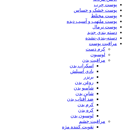
پوست چرب
پوست خشک و حساس
پوست مختلط
پوست ملتهب و آسیب دیده
پوست نرمال
دسته بندی جدید
دسته-بندی-نشده
مراقبت پوست
کرم دست
لوسیون
مراقبت بدن
اسکراپ بدن
بادی اسپلش
برنزر
روغن بدن
شامپو بدن
شاین بدن
ضد آفتاب بدن
کرم بدن
کره بدن
لوسیون بدن
مراقبت چشم
تقویت کننده مژه