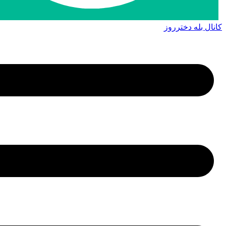
کانال بله دخترروز