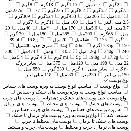
25گرم
۱۰۰میل
1.15گرم
18گرم
8گرم
7.5گرم
5.2گرم
8.2گرم
236گرم
177میل
237ml
118میل
265میل
453گرم
524گرم
369گرم
2.5 میلی لیتر
4میل
100 میل
11گرم
7گرم
3.7میلی لیتر
5.6میل
170 میل
۳۰میل
40میل
20
میل
65گرم
200میل
385میل
180میل
20 گرم
1.2گرم
175میل
14ml
70 میل
16.8g
89ml
150گرم
17.35g
40ml
34g
سری جدید 400میل
240 میل
340g
1.9g
0.7 g
8میل
473میل
300
3 گرم
17.2g
19.8g
5g
ml
4.6 گرم
5.4میل
22 میل
198 میل
120میل
375 میل
سایز بزرگ
۴۰گرم
سایز مینی ۱۰ گرم
230 گرم
550 میل
150میلی لیتر
230میل
80 میل
118 میلی لیتر
نوع پوست
انواع پوست
مناسب انواع پوست به ویژه پوست های حساس
مناسب انواع پوست به ویژه پوست های خشک و حساس
انواع پوست حتی پوست های خشک و دهیدراته
پوست های چرب
پوست های خشک
پوست های مختلط
پوست های نرمال
به ویژه پوست های حساس
پوست های چرب،حساس و
مستعد آکنه
انواع پوست به ویژه پوست های نرمال تا خشک
پوست های خشک تا نرمال
پوست های مختلط تا چرب
پوست های نرمال، چرب و مختلط
پوست های چرب و مستعد