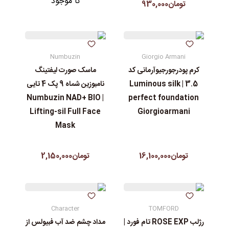
نا موجود
تومان930,000
Numbuzin
Giorgio Armani
کرم پودرجورجیوآرمانی کد
ماسک صورت لیفتینگ
3.5 | Luminous silk
نامبوزین شماه 9 پک 4 تایی
| Numbuzin NAD+ BIO
perfect foundation
Lifting-sil Full Face
Giorgioarmani
Mask
تومان16,100,000
تومان2,150,000
Character
TOMFORD
رژلب ROSE EXP تام فورد |
مداد چشم ضد آب فبیولس از