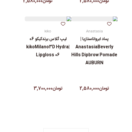
تومان2,580,000
تومان2,580,000
kiko
Anastasia
پماد ابرواناستازیا |
لیپ گلاس‌ برندکیکو 06
|kikoMilano3D Hydra
AnastasiaBeverly
Lipgloss 06
Hills Dipbrow Pomade
AUBURN
تومان2,580,000
تومان3,700,000