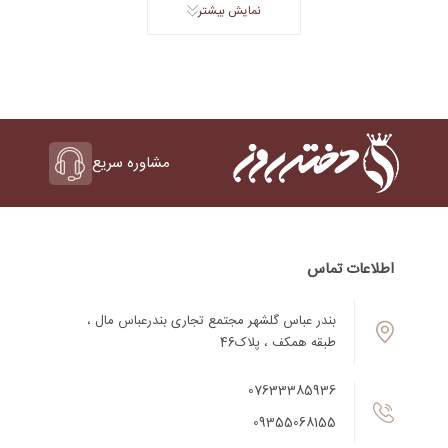
نمایش بیشتر
مشاوره سریع
اطلاعات تماس
بندر عباس گلشهر مجتمع تجاری بندرعباس مال ،
طبقه همکف ، پلاک46
07633385936
09355068155