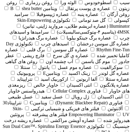
سیب
اسطوخودوس
الوئه ورا
روغن رزماری
روغن
زیتون
عصاره ی پوست پرتقال
ویتامین B
shea butter
روغن آرگان
عصاره پنبه
عصاره ژیپسوفیلا
سرامید
کپسولی
گل صد تومانی
تکنولوژی Skin-Empowering
Illuminator (عصاره ابریشم طلایی، مروارید ژاپنی، تیانین)
4MSK (پتاسیم ۴‑مِتوکسی‌سالیسیلات)
سرامیدها و اسیدهای
چرب
عصاره برگ جینکو بیلوبا
عصاره برگ هیدرانژیا
عصاره گل سوسن درخشان
اسیدهای چرب
تکنولوژی Day
Rhythm Fine‑Tun
عصاره گل سوسن
برگ قلبی
عصاره
کاملیا تخمیر شده
عصاره ی گل سرخ
قارچ ریشی
عطر
جادور
موم گل یاسمن
آب چشمه اون
روغن های گیاهی
سوکرالفیت
عصاره موم عسل
پانتول
سنتلا
عصاره گل لوندر
زینک اکسید
ویتامینE
پروبیوتیک
عصاره سنتلا
آلفا اربوتین
ازکوربیک اسید
تتراپپتاید
عصاره پلانگتون
انتی اکسیدان
خاویار خالص
ریزمغذی
های خاویار
فناوری Cellular Complex
هیدرواسنس خاویار
آنتی اکسیدان
ژل رویال
عسل سفید
عسل طبیعی
فناوری (‏Dynamic Blackbee Repair)
ویتامینC
تتراپپتاد30
آلانتوئین
فیلتر های فیزیکی و شیمیایی ترکیبی
Skin-
UV فیلتر های پیشرفته
Empowering Illuminator
پروتئین
هیدرولیز شده
عصاره آویشن مراکشی
عصاره ریشه درخت
جینسینگ
تکنولوژی Sun Dual Care™، Spirulina Energy Essence