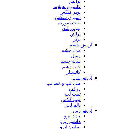
پرایمر
کانتور و هایلایتر
پودر فیکس
اسپری فیکس
تینت صورت
بیوتی بلندر
براش
برنز
آرایش چشم
مداد چشم
ریمل
سایه چشم
خط چشم
کانسیلر
آرایش لب
مداد لب و خط لب
رژ لب
تینت لب
لیپ گلاس
بالم لب
آرایش ابرو
مداد ابرو
هاشور ابرو
صابون ابرو