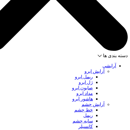
دسته بندی ها
آرایشی
آرایش ابرو
ریمل ابرو
ژل ابرو
صابون ابرو
مداد ابرو
هاشور ابرو
آرایش چشم
خط چشم
ریمل
سایه چشم
کانسیلر