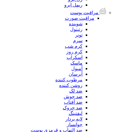
ریمل ابرو
مراقبت پوست
مراقبت صورت
شوینده
رتینول
تونر
سرم
کرم شب
کرم روز
اسکراپ
ماسک
آمپول
آبرسان
مرطوب کننده
روشن کننده
ضد لک
ضد جوش
ضد آفتاب
ضد چروک
لیفتینگ
لایه بردار
جوانساز
ضد التهاب و قرمزی پوست