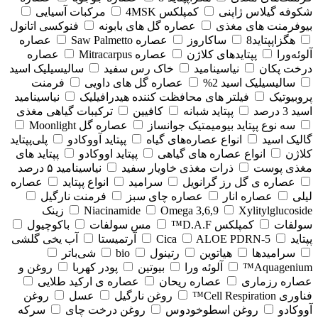
شکوفه گیلاس ژاپنی
کمپلکس 4MSK
مرکبات آسیایی
بیوفرمنت های مغذی
عصاره گل های بابونه
فنوکسی اتانول
هگزاپپتاید8
ساکاروز
عصاره Saw Palmetto
عصاره
آلوئه‌ورا
پپتایدهای کلاژن
عصاره Mitracarpus
عصاره
درخت پکان
نیاسینامید
خاک رس سفید
سالیسیلیک اسید
سالیسیلیک اسید 2%
عصاره گل های داویی
فرمنت
پروبیوتیک
فیلتر های محافظت کننده هیدرافیلیک
نیاسینامید
اسید 3 درصد
پپتاید شبانه
کافیین
ترکیبات گیاهی مغذی
سه نوع پپتاید بیومیمتیک جوانساز
عصاره گل Moonlight
گالیک اسید
انواع عصاره‌های گیاه
پپتاید آووکادو
پلی‌پپتاید
کلاژن
انواع عصاره های گیاهی
پپتاید اووکادو
پپتاید های
مغذی پوست
ذرات مغذی خاویار سفید
نیاسینامید ۵ درصد
عصاره ی گل رز گرانویل
سرامید
انواع پپتاید
عصاره
لیلی
عصاره انار
عصاره چای سبز
فرمنت نارگیل
Xylitylglucoside
Omega 3,6,9
Niacinamide
زینک
سولفات
کمپلکس D.A.F™
مس سولفات
باکوچیول
پپتاید
5-Cica
ALOE PDRN
آرتمیستا
آب یخی گلشی
سرامیدها
هیاتوین
رتینول
bio
شی‌باتر
Aquagenium™
آلوئه ورا
بیوتین
پودر کهربا
روغن و
عصاره رزماری
عصاره ریحان
عصاره ی ارکید طلایی
فناوری Cell Respiration™
روغن نارگیل
عسل
روغن
آووکادو
روغن اسطوخودوس
روغن درخت چای
سرکه