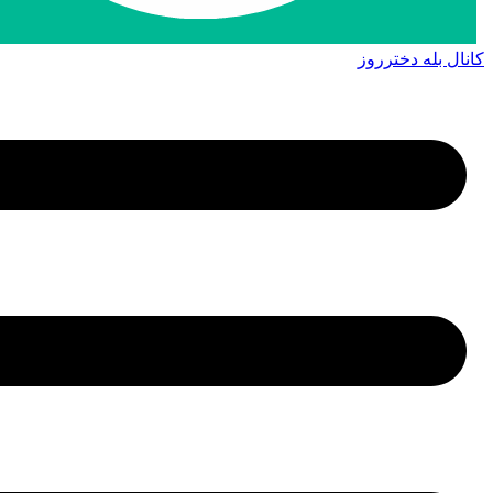
کانال بله دخترروز