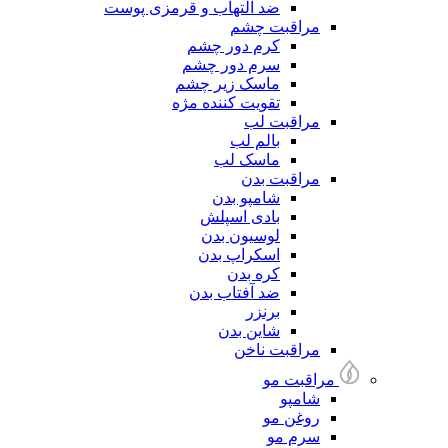
ضد التهاب و قرمزی پوست
مراقبت چشم
کرم دور چشم
سرم دور چشم
ماسک زیر چشم
تقویت کننده مژه
مراقبت لب
بالم لب
ماسک لب
مراقبت بدن
شامپو بدن
بادی اسپلش
لوسیون بدن
اسکراپ بدن
کره بدن
ضد آفتاب بدن
برنزر
شاین بدن
مراقبت ناخن
مراقبت مو
شامپو
روغن مو
سرم مو