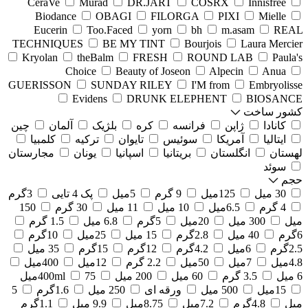
CeraVe
Murad
DR.JART
COSRX
Innisfree
Biodance
OBAGI
FILORGA
PIXI
Mielle
Eucerin
Too.Faced
yorn
bh
m.asam
REAL
TECHNIQUES
BE MY TINT
Bourjois
Laura Mercier
Kryolan
theBalm
FRESH
ROUND LAB
Paula's
Choice
Beauty of Joseon
Alpecin
Anua
GUERISSON
SUNDAY RILEY
I'M from
Embryolisse
Evidens
DRUNK ELEPHENT
BIOSANCE
کشور ساخت
کانادا
ژاپن
فرانسه
کره
بلژیک
آلمان
چین
ایتالیا
آمریکا
سوئیس
تایوان
ترکیه
کلمبیا
لهستان
انگلستان
بریتانیا
اسپانیا
یونان
مجارستان
سوئد
حجم
30 میل
125میل
9 گرم
5میل
پک 4 تایی
3گرم
4 گرم
6.5میل
10 میل
11 میل
30 گرم
150
میل
300 میل
20میل
5گرم
6.8 میل
1.5 گرم
6گرم
40 میل
2.8گرم
15 میل
25میل
10گرم
2.5گرم
6میل
4.2گرم
12گرم
15گرم
35 میل
4.8میل
7میل
50میل
2.2 گرم
12میل
400میل
6 میل
3.5 گرم
60 میل
200 میل
75میل
400ml
15میل
500 میل
ورقه ای
250 میل
1.6گرم
5
میل
4.8گرم
7.2میل
8.75میل
9.9 میل
1.1گرم