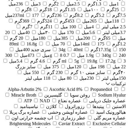
1میل
1.3گرم
2.5میل
2گرم
3میل
236میل
25گرم
۱۰۰میل
1.15گرم
18گرم
8گرم
7.5گرم
5.2گرم
8.2گرم
236گرم
177میل
237ml
118میل
265میل
453گرم
524گرم
369گرم
2.5 میلی لیتر
4میل
100 میل
11گرم
7گرم
3.7میلی لیتر
5.6میل
170 میل
۳۰میل
40میل
20
میل
65گرم
200میل
385میل
180میل
20 گرم
1.2گرم
175میل
14ml
70 میل
16.8g
89ml
150گرم
17.35g
40ml
34g
سری جدید 400میل
240 میل
340g
1.9g
0.7 g
8میل
473میل
300
3 گرم
17.2g
19.8g
5g
ml
4.6 گرم
5.4میل
22 میل
198 میل
120میل
375 میل
سایز بزرگ
۴۰گرم
سایز مینی ۱۰ گرم
230 گرم
550 میل
150میلی لیتر
230میل
80 میل
118 میلی لیتر
ترکیبات
Alpha-Arbutin 2%
Ascorbic Acid 8%
Propanediol
Sodium Hyalur
روغن سویا
گلیسیرین
Miracle Broth
عصاره جلبک دریایی
عصاره نعناع
NAD
ATP
الاستین
پپتیدها
رزوراترول
کلاژن
⁠نیاسینامید
هیالورونیک اسید
عصاره آویشن وحشی
عصاره برگ پریلا
عصاره مریم گلی
عطر رزماری
اب چشمه حرارتی اون
Brightening Molecules
Caviar Extract
Exclusive Cellular