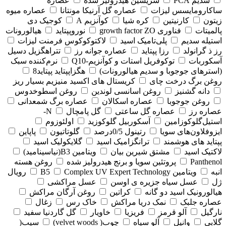
سدیم PCA
سریسین هیدرولیز شده
عصاره
ساکارومایسس لیزات
عصاره گل آرنیکا مونتانا
عصاره میوه
زیتون
کارنیتین
کره شیا
کوآنزیم A
کوجیک دی
پالمیتات
فناوری growth factor ZO
نوروپپتاید
هیالورونات
استیله سدیم
پلی‌تامیک اسید
لاکتوکوکوس فرمنت لیزات
رز ذ گرانولد
رزا پپتاید
عصاره جوانه رز
تتراهگزیل دسیل
آسکوربات
توکوفریل استات و کوآنزیم-Q10
نرم‌کننده سبک
(استرهای جوجوبا و سدیم هیالورونات)
هگزاپپتاید پپتاید8
روغن برگ درخت چای
کریستال های اکسید منیزیم بسیار ریز
دانه گشنیز
روغن اسانسی لوندین
روغن اسطوخدوس
روغن جوجوبا
عصاره اسکالان
عصاره برگ شمعدانی
عصاره رز
عصاره گل ساعتی
گل پامچال
N-
استیل‌گلوکوزامین
آسکوربیل گلوکوزید
اولئوزوم
ایزوفلاون‌های سویا
رتینول 0/5درصد
گلوتاتیون
پاپاین
پپتاید های هوشمند
ترانگزامیک اسید
گلایکولیک اسید
لاکتیک اسید
مشتق شیرین بیان
ویتامین B3(نیاسینامید)
Panthenol
پروتئین سویا و برنج هیدرولیز شده
روغن هسته
انبه
ویتامین B5
Complex UV Expert Technology
رویال
ژل
عسل سیاه جزیره ی اوسن
عسل مراکشی
هیالورونیک اسید دو گانه
کراتین
روغن آرگان مراکش
عصاره جلبک
نمک دریا مراکش
خاک رس
زغال
نارگیل
آلو قرمز
فریزیا
خاویار
گل گاردنیا سفید
گلابی
وانیل
آلو سیاه
چوب( velvet woods)
سیب(