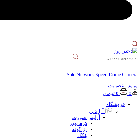
Sale Network Speed Dome Camera
ورود
| عضویت
0
0
تومان
فروشگاه
آرایشی
آرایش صورت
کرم پودر
رژ گونه
پنکک