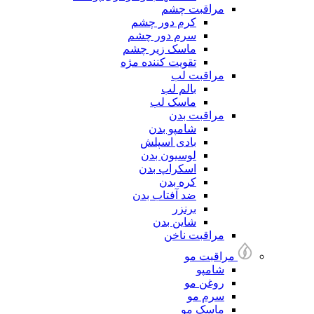
مراقبت چشم
کرم دور چشم
سرم دور چشم
ماسک زیر چشم
تقویت کننده مژه
مراقبت لب
بالم لب
ماسک لب
مراقبت بدن
شامپو بدن
بادی اسپلش
لوسیون بدن
اسکراپ بدن
کره بدن
ضد آفتاب بدن
برنزر
شاین بدن
مراقبت ناخن
مراقبت مو
شامپو
روغن مو
سرم مو
ماسک مو