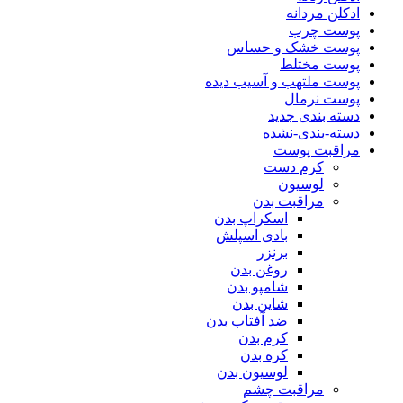
ادکلن مردانه
پوست چرب
پوست خشک و حساس
پوست مختلط
پوست ملتهب و آسیب دیده
پوست نرمال
دسته بندی جدید
دسته-بندی-نشده
مراقبت پوست
کرم دست
لوسیون
مراقبت بدن
اسکراپ بدن
بادی اسپلش
برنزر
روغن بدن
شامپو بدن
شاین بدن
ضد آفتاب بدن
کرم بدن
کره بدن
لوسیون بدن
مراقبت چشم