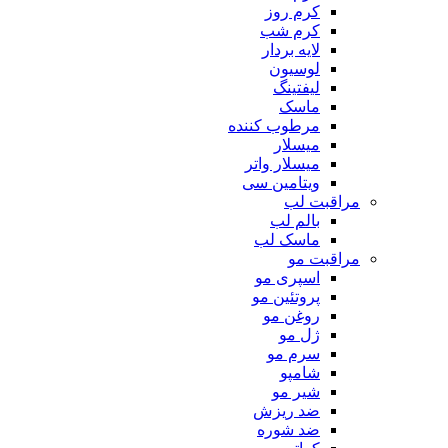
کرم روز
کرم شب
لایه بردار
لوسیون
لیفتینگ
ماسک
مرطوب کننده
میسلار
میسلار واتر
ویتامین سی
مراقبت لب
بالم لب
ماسک لب
مراقبت مو
اسپری مو
پروتئین مو
روغن مو
ژل مو
سرم مو
شامپو
شیر مو
ضد ریزش
ضد شوره