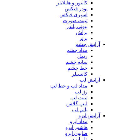
کانتور و هایلایتر
پودر فیکس
اسپری فیکس
تینت صورت
بیوتی بلندر
براش
برنز
آرایش چشم
مداد چشم
ریمل
سایه چشم
خط چشم
کانسیلر
آرایش لب
مداد لب و خط لب
رژ لب
تینت لب
لیپ گلاس
بالم لب
آرایش ابرو
مداد ابرو
هاشور ابرو
صابون ابرو
ژل ابرو