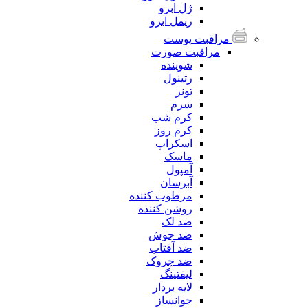
ژل ابرو
ریمل ابرو
مراقبت پوست
مراقبت صورت
شوینده
رتینول
تونر
سرم
کرم شب
کرم روز
اسکراپ
ماسک
آمپول
آبرسان
مرطوب کننده
روشن کننده
ضد لک
ضد جوش
ضد آفتاب
ضد چروک
لیفتینگ
لایه بردار
جوانساز