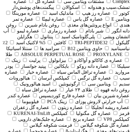
Complex
مشتقات ویتامین سی
عصاره گل
عصاره
تمشک،سیب و هندوانه
اسکوالان
پیگمنت‌های پوشش‌دار
کوتور
عصاره رز هیپ
ماندلیک اسید
عصاره مورینگا
ویتامین E
عصاره گل یاس
عصاره لیمِتّا
عصاره تمر
هندی
انواع پروتئین‌های مغذی
روغن بادام شیرین
روغن
دانه انگور
شیر بادام
عصاره رزماری
عصاره لیمو
آب
اتشفان ویشی
پلی‌گلوتامیک اسید
پنتانول
هگزایلن
گلیکول
TRI-PEPTIDE32
کافئین
5% لاکتیک اسید
2٪
نیاسینامید
حاوی ویتامین B12
سرامید ها
سنتلا اسیاتیکا
PROXYLANE
ABSOLUE PERPETUAL ROSE
طلا
عصاره ی کاکائو و آواکادو
بیزابولول
پرلیت
زینک
سیلیکا
عصاره دانه روکو
بایکالین
پپتید جوانساز
پودر
مروارید
عصاره ترافل الماس سیاه
عصاره خیار
عصاره
سیب
عصاره گل نرگس
کمپلکس آبرسان
هیالورونات
سدیم
ویتامین سی
ارگوتیونئین
اسید هیالورونیک
روغن دانه قهوه
طلای ۲۴ عیار
عصاره ترافل سیاه
عصاره شیرین بیان
عصاره قارچ کوردیسپس
عصاره کندر
آب حرارتی لاروش پوزای
زینک PCA
فیلوبیوما
عصاره ریشه آنجلیکا
عصاره زیتون
عصاره گل زعفران
قرمز
عصاره گل مگنولیا
کمپلکس KURENAI-TruLift
کمپلکس VP8
عصاره برنج
عصاره جلبک‌های دارویی
عصاره گل شکوفه گیلاس
فرمنت شکوفه گیلاس
فرمنت‌های مغذی
هگزاپپتاید-8
عصاره جوجوبا
عصاره