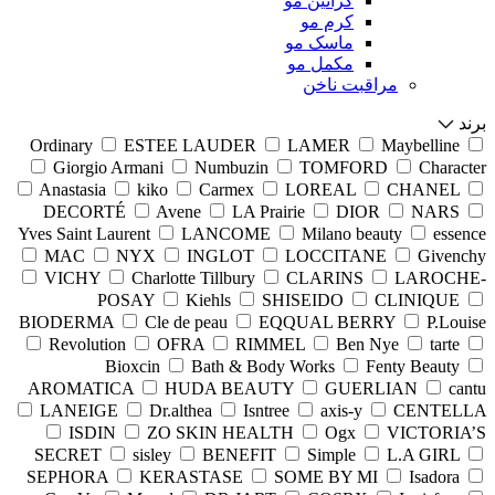
کراتین مو
کرم مو
ماسک مو
مکمل مو
مراقبت ناخن
برند
Ordinary
ESTEE LAUDER
LAMER
Maybelline
Giorgio Armani
Numbuzin
TOMFORD
Character
Anastasia
kiko
Carmex
LOREAL
CHANEL
DECORTÉ
Avene
LA Prairie
DIOR
NARS
Yves Saint Laurent
LANCOME
Milano beauty
essence
MAC
NYX
INGLOT
LOCCITANE
Givenchy
VICHY
Charlotte Tillbury
CLARINS
LAROCHE-
POSAY
Kiehls
SHISEIDO
CLINIQUE
BIODERMA
Cle de peau
EQQUAL BERRY
P.Louise
Revolution
OFRA
RIMMEL
Ben Nye
tarte
Bioxcin
Bath & Body Works
Fenty Beauty
AROMATICA
HUDA BEAUTY
GUERLIAN
cantu
LANEIGE
Dr.althea
Isntree
axis-y
CENTELLA
ISDIN
ZO SKIN HEALTH
Ogx
VICTORIA’S
SECRET
sisley
BENEFIT
Simple
L.A GIRL
SEPHORA
KERASTASE
SOME BY MI
Isadora