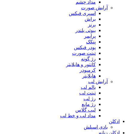
مداد چشم
آرایش صورت
اسپری فیکس
براش
برنز
بیوتی بلندر
پرایمر
پنکک
پودر فیکس
تینت صورت
رژ گونه
کانتور و هایلایتر
کرمپودر
هایلایتر
آرایش لب
بالم لب
تینت لب
رژ لب
رژ مایع
لیپ گلاس
مداد لب و خط لب
ادکلن
بادی اسپلش
ادکلن زنانه