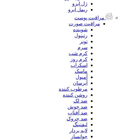
ژل ابرو
ریمل ابرو
مراقبت پوست
مراقبت صورت
شوینده
رتینول
تونر
سرم
کرم شب
کرم روز
اسکراپ
ماسک
آمپول
آبرسان
مرطوب کننده
روشن کننده
ضد لک
ضد جوش
ضد آفتاب
ضد چروک
لیفتینگ
لایه بردار
جوانساز