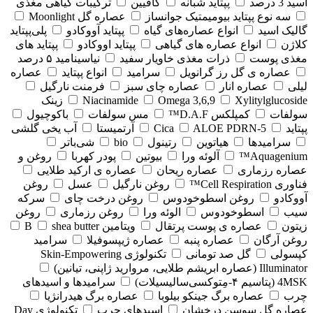
اسید 3 درصد
پپتاید شبانه
کافیین
ترکیبات گیاهی مغذی
سه نوع پپتاید بیومیمتیک جوانساز
عصاره گل Moonlight
گالیک اسید
انواع عصاره‌های گیاه
پپتاید آووکادو
پلی‌پپتاید
کلاژن
انواع عصاره های گیاهی
پپتاید اووکادو
پپتاید های
مغذی پوست
ذرات مغذی خاویار سفید
نیاسینامید ۵ درصد
عصاره ی گل رز گرانویل
سرامید
انواع پپتاید
عصاره
لیلی
عصاره انار
عصاره چای سبز
فرمنت نارگیل
Xylitylglucoside
Omega 3,6,9
Niacinamide
زینک
سولفات
کمپلکس D.A.F™
مس سولفات
باکوچیول
پپتاید
5-Cica
ALOE PDRN
آرتمیستا
آب یخی گلشی
سرامیدها
هیاتوین
رتینول
bio
شی‌باتر
Aquagenium™
آلوئه ورا
بیوتین
پودر کهربا
روغن و
عصاره رزماری
عصاره ریحان
عصاره ی ارکید طلایی
فناوری Cell Respiration™
روغن نارگیل
عسل
روغن
آووکادو
روغن اسطوخودوس
روغن درخت چای
سرکه
سیب
اسطوخودوس
الوئه ورا
روغن رزماری
روغن
زیتون
عصاره ی پوست پرتقال
ویتامین B
shea butter
روغن آرگان
عصاره پنبه
عصاره ژیپسوفیلا
سرامید
کپسولی
گل صد تومانی
تکنولوژی Skin-Empowering
Illuminator (عصاره ابریشم طلایی، مروارید ژاپنی، تیانین)
4MSK (پتاسیم ۴‑مِتوکسی‌سالیسیلات)
سرامیدها و اسیدهای
چرب
عصاره برگ جینکو بیلوبا
عصاره برگ هیدرانژیا
عصاره گل سوسن درخشان
اسیدهای چرب
تکنولوژی Day