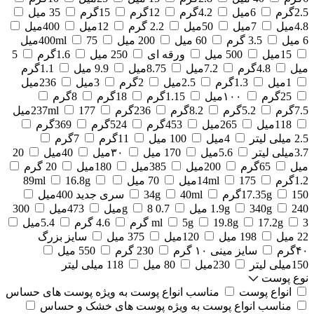
2.5گرم
6میل
4.2گرم
12گرم
15گرم
35 میل
4.8میل
7میل
50میل
2.2 گرم
12میل
400میل
6 میل
3.5 گرم
60 میل
200 میل
75میل
400ml
15میل
500 میل
ورقه ای
250 میل
1.6گرم
5
میل
4.8گرم
7.2میل
8.75میل
9.9 میل
1.1گرم
1میل
1.3گرم
2.5میل
2گرم
3میل
236میل
25گرم
۱۰۰میل
1.15گرم
18گرم
8گرم
7.5گرم
5.2گرم
8.2گرم
236گرم
177میل
237ml
118میل
265میل
453گرم
524گرم
369گرم
2.5 میلی لیتر
4میل
100 میل
11گرم
7گرم
3.7میلی لیتر
5.6میل
170 میل
۳۰میل
40میل
20
میل
65گرم
200میل
385میل
180میل
20 گرم
1.2گرم
175میل
14ml
70 میل
16.8g
89ml
150گرم
17.35g
40ml
34g
سری جدید 400میل
240 میل
340g
1.9g
0.7 g
8میل
473میل
300
3 گرم
17.2g
19.8g
5g
ml
4.6 گرم
5.4میل
22 میل
198 میل
120میل
375 میل
سایز بزرگ
۴۰گرم
سایز مینی ۱۰ گرم
230 گرم
550 میل
150میلی لیتر
230میل
80 میل
118 میلی لیتر
نوع پوست
انواع پوست
مناسب انواع پوست به ویژه پوست های حساس
مناسب انواع پوست به ویژه پوست های خشک و حساس