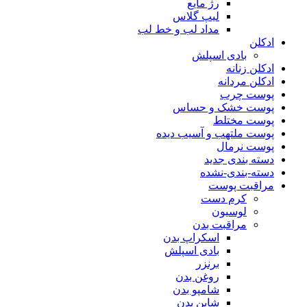
رژ مایع
لیپ گلاس
مداد لب و خط لب
ادکلن
بادی اسپلش
ادکلن زنانه
ادکلن مردانه
پوست چرب
پوست خشک و حساس
پوست مختلط
پوست ملتهب و آسیب دیده
پوست نرمال
دسته بندی جدید
دسته-بندی-نشده
مراقبت پوست
کرم دست
لوسیون
مراقبت بدن
اسکراپ بدن
بادی اسپلش
برنزر
روغن بدن
شامپو بدن
شاین بدن