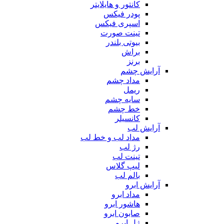
کانتور و هایلایتر
پودر فیکس
اسپری فیکس
تینت صورت
بیوتی بلندر
براش
برنز
آرایش چشم
مداد چشم
ریمل
سایه چشم
خط چشم
کانسیلر
آرایش لب
مداد لب و خط لب
رژ لب
تینت لب
لیپ گلاس
بالم لب
آرایش ابرو
مداد ابرو
هاشور ابرو
صابون ابرو
ژل ابرو