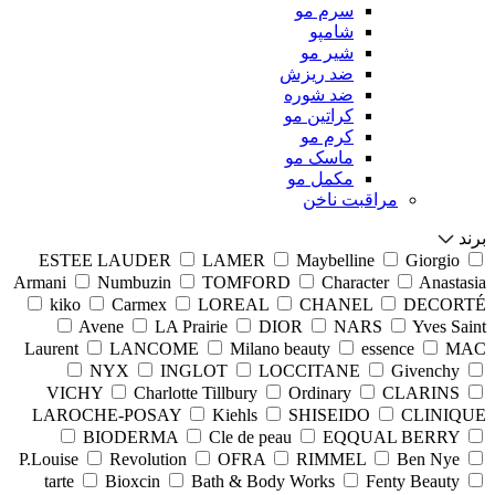
سرم مو
شامپو
شیر مو
ضد ریزش
ضد شوره
کراتین مو
کرم مو
ماسک مو
مکمل مو
مراقبت ناخن
برند
ESTEE LAUDER
LAMER
Maybelline
Giorgio
Armani
Numbuzin
TOMFORD
Character
Anastasia
kiko
Carmex
LOREAL
CHANEL
DECORTÉ
Avene
LA Prairie
DIOR
NARS
Yves Saint
Laurent
LANCOME
Milano beauty
essence
MAC
NYX
INGLOT
LOCCITANE
Givenchy
VICHY
Charlotte Tillbury
Ordinary
CLARINS
LAROCHE-POSAY
Kiehls
SHISEIDO
CLINIQUE
BIODERMA
Cle de peau
EQQUAL BERRY
P.Louise
Revolution
OFRA
RIMMEL
Ben Nye
tarte
Bioxcin
Bath & Body Works
Fenty Beauty