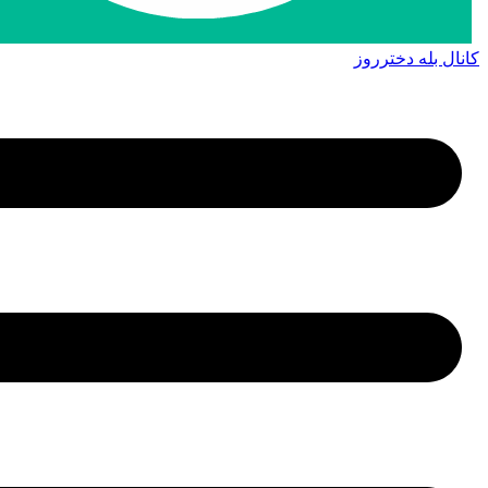
کانال بله دخترروز