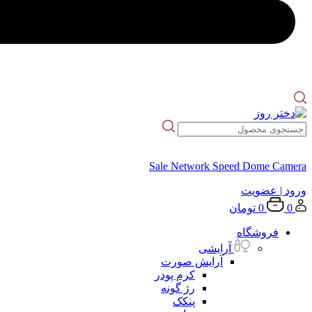
Sale Network Speed Dome Camera
ورود
| عضویت
0
0
تومان
فروشگاه
آرایشی
آرایش صورت
کرم پودر
رژ گونه
پنکک