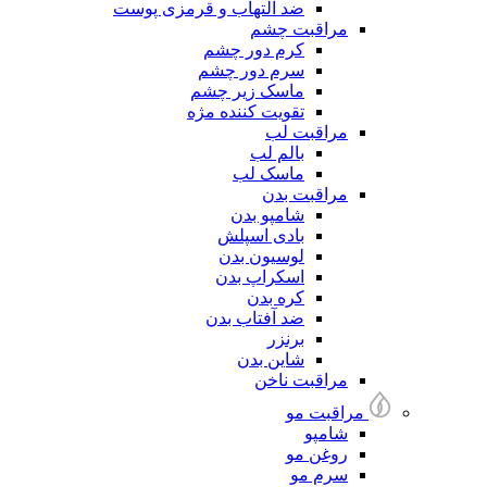
ضد التهاب و قرمزی پوست
مراقبت چشم
کرم دور چشم
سرم دور چشم
ماسک زیر چشم
تقویت کننده مژه
مراقبت لب
بالم لب
ماسک لب
مراقبت بدن
شامپو بدن
بادی اسپلش
لوسیون بدن
اسکراپ بدن
کره بدن
ضد آفتاب بدن
برنزر
شاین بدن
مراقبت ناخن
مراقبت مو
شامپو
روغن مو
سرم مو