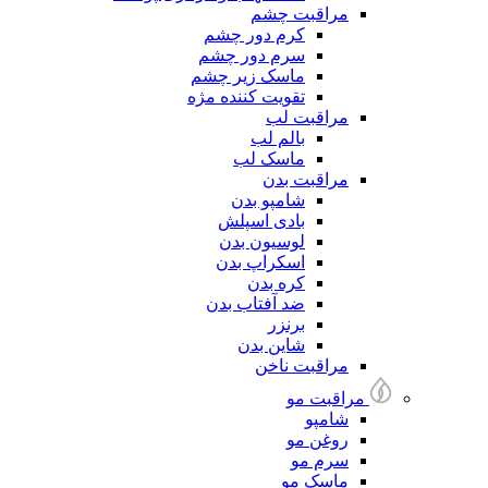
مراقبت چشم
کرم دور چشم
سرم دور چشم
ماسک زیر چشم
تقویت کننده مژه
مراقبت لب
بالم لب
ماسک لب
مراقبت بدن
شامپو بدن
بادی اسپلش
لوسیون بدن
اسکراپ بدن
کره بدن
ضد آفتاب بدن
برنزر
شاین بدن
مراقبت ناخن
مراقبت مو
شامپو
روغن مو
سرم مو
ماسک مو