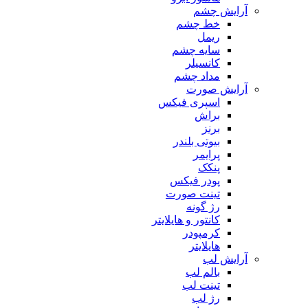
آرایش چشم
خط چشم
ریمل
سایه چشم
کانسیلر
مداد چشم
آرایش صورت
اسپری فیکس
براش
برنز
بیوتی بلندر
پرایمر
پنکک
پودر فیکس
تینت صورت
رژ گونه
کانتور و هایلایتر
کرمپودر
هایلایتر
آرایش لب
بالم لب
تینت لب
رژ لب