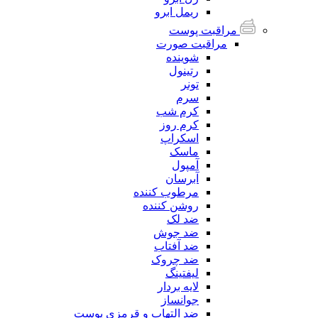
ریمل ابرو
مراقبت پوست
مراقبت صورت
شوینده
رتینول
تونر
سرم
کرم شب
کرم روز
اسکراپ
ماسک
آمپول
آبرسان
مرطوب کننده
روشن کننده
ضد لک
ضد جوش
ضد آفتاب
ضد چروک
لیفتینگ
لایه بردار
جوانساز
ضد التهاب و قرمزی پوست