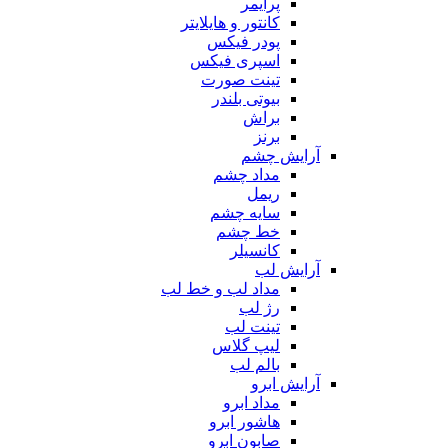
پرایمر
کانتور و هایلایتر
پودر فیکس
اسپری فیکس
تینت صورت
بیوتی بلندر
براش
برنز
آرایش چشم
مداد چشم
ریمل
سایه چشم
خط چشم
کانسیلر
آرایش لب
مداد لب و خط لب
رژ لب
تینت لب
لیپ گلاس
بالم لب
آرایش ابرو
مداد ابرو
هاشور ابرو
صابون ابرو