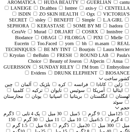
AROMATICA
HUDA BEAUTY
GUERLIAN
cantu
LANEIGE
Dr.althea
Isntree
axis-y
CENTELLA
ISDIN
ZO SKIN HEALTH
Ogx
VICTORIA’S
SECRET
sisley
BENEFIT
Simple
L.A GIRL
SEPHORA
KERASTASE
SOME BY MI
Isadora
CeraVe
Murad
DR.JART
COSRX
Innisfree
Biodance
OBAGI
FILORGA
PIXI
Mielle
Eucerin
Too.Faced
yorn
bh
m.asam
REAL
TECHNIQUES
BE MY TINT
Bourjois
Laura Mercier
Kryolan
theBalm
FRESH
ROUND LAB
Paula's
Choice
Beauty of Joseon
Alpecin
Anua
GUERISSON
SUNDAY RILEY
I'M from
Embryolisse
Evidens
DRUNK ELEPHENT
BIOSANCE
کشور ساخت
ژاپن
کانادا
فرانسه
کره
بلژیک
آلمان
چین
ایتالیا
آمریکا
سوئیس
تایوان
ترکیه
کلمبیا
لهستان
انگلستان
بریتانیا
اسپانیا
یونان
مجارستان
سوئد
حجم
125میل
9 گرم
5میل
30 میل
پک 4 تایی
3گرم
4 گرم
6.5میل
10 میل
11 میل
30 گرم
150
میل
300 میل
20میل
5گرم
6.8 میل
1.5 گرم
6گرم
40 میل
2.8گرم
15 میل
25میل
10گرم