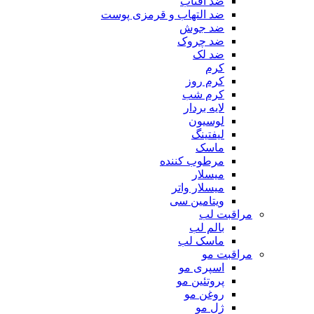
ضد آفتاب
ضد التهاب و قرمزی پوست
‌ضد جوش
ضد چروک
ضد لک
کرم
کرم روز
کرم شب
لایه بردار
لوسیون
لیفتینگ
ماسک
مرطوب کننده
میسلار
میسلار واتر
ویتامین سی
مراقبت لب
بالم لب
ماسک لب
مراقبت مو
اسپری مو
پروتئین مو
روغن مو
ژل مو