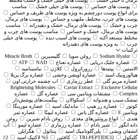
نرمال تا خیلی خشک
پوست های خیلی خشک و خشک-مختلط
پوست های حساس
پوست های خیلی خشک
مناسب
برای انواع پوست دورچشم به ویژه پوست های ظریف و حساس
پوست های چرب، مختلط، ملتهب و حساس
پوست های نرمال،
چرب و خشک
پوست های نرمال، خشک و دهیدراته
مناسب
پوست های نرمال، خشک و حساس
مناسب پوست های چرب و
مختلط مستعد آکنه
پوست های آسیب دیده
پوست های خیلی
چرب
به ویژه پوست های دهیدراته
ترکیبات
Sodium Hyalur
روغن سویا
گلیسیرین
Miracle Broth
عصاره جلبک دریایی
عصاره نعناع
NAD
ATP
الاستین
پپتیدها
رزوراترول
کلاژن
⁠نیاسینامید
هیالورونیک اسید
عصاره آویشن وحشی
عصاره برگ پریلا
عصاره مریم گلی
عطر رزماری
اب چشمه حرارتی اون
Brightening Molecules
Caviar Extract
Exclusive Cellular
Complex
مشتقات ویتامین سی
عصاره گل
عصاره
تمشک،سیب و هندوانه
اسکوالان
پیگمنت‌های پوشش‌دار
کوتور
عصاره رز هیپ
ماندلیک اسید
عصاره مورینگا
ویتامین E
عصاره گل یاس
عصاره لیمِتّا
عصاره تمر
هندی
انواع پروتئین‌های مغذی
روغن بادام شیرین
روغن
دانه انگور
شیر بادام
عصاره رزماری
عصاره لیمو
آب
اتشفان ویشی
پلی‌گلوتامیک اسید
پنتانول
هگزایلن
گلیکول
TRI-PEPTIDE32
کافئین
5% لاکتیک اسید
2٪