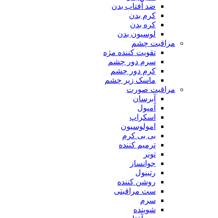
ضد آفتاب بدن
کرم بدن
کره بدن
لوسیون بدن
مراقبت چشم
تقویت کننده مژه
سرم دور چشم
کرم دور چشم
ماسک زیر چشم
مراقبت صورت
آبرسان
آمپول
اسکراپ
امولوسیون
بی بی کرم
ترمیم کننده
تونر
جوانساز
رتینول
روشن کننده
ست مراقبتی
سرم
شوینده