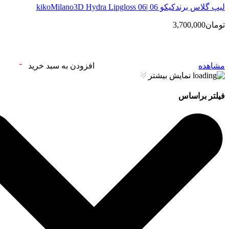
لیپ گلاس‌ برندکیکو 06 |kikoMilano3D Hydra Lipgloss 06
تومان3,700,000
مشاهده
افزودن به سبد خرید
نمایش بیشتر
فیلتر براساس