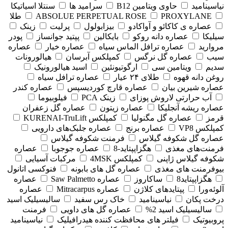
نیاسینامید
حاوی ویتامین B12
سرامید ها
سنتلا اسیاتیکا
PROXYLANE
ABSOLUE PERPETUAL ROSE
طلا
عصاره ی کاکائو و آواکادو
بیزابولول
پرلیت
زینک
سیلیکا
عصاره دانه روکو
بایکالین
پپتید جوانساز
پودر
مروارید
عصاره ترافل الماس سیاه
عصاره خیار
عصاره
سیب
عصاره گل نرگس
کمپلکس آبرسان
هیالورونات
سدیم
ویتامین سی
ارگوتیونئین
اسید هیالورونیک
روغن دانه قهوه
طلای ۲۴ عیار
عصاره ترافل سیاه
عصاره شیرین بیان
عصاره قارچ کوردیسپس
عصاره کندر
آب حرارتی لاروش پوزای
زینک PCA
فیلوبیوما
عصاره ریشه آنجلیکا
عصاره زیتون
عصاره گل زعفران
قرمز
عصاره گل مگنولیا
کمپلکس KURENAI-TruLift
کمپلکس VP8
عصاره برنج
عصاره جلبک‌های دارویی
عصاره گل شکوفه گیلاس
فرمنت شکوفه گیلاس
فرمنت‌های مغذی
هگزاپپتاید-8
عصاره جوجوبا
عصاره
شکوفه گیلاس ژاپنی
کمپلکس 4MSK
مرکبات آسیایی
بیوفرمنت های مغذی
عصاره گل های بابونه
فنوکسی اتانول
هگزاپپتاید8
ساکاروز
عصاره Saw Palmetto
عصاره
آلوئه‌ورا
پپتایدهای کلاژن
عصاره Mitracarpus
عصاره
درخت پکان
نیاسینامید
خاک رس سفید
سالیسیلیک اسید
سالیسیلیک اسید 2%
عصاره گل های داویی
فرمنت
پروبیوتیک
فیلتر های محافظت کننده هیدرافیلیک
نیاسینامید