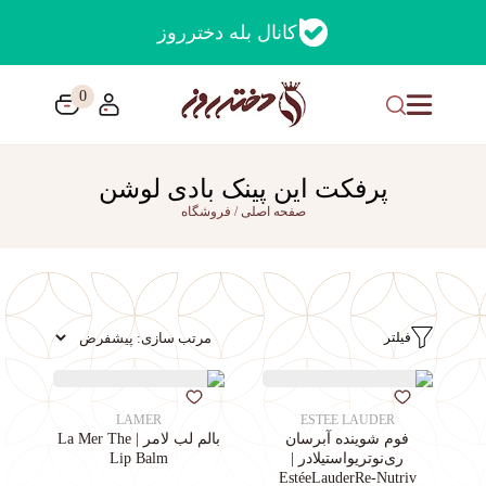
کانال بله دخترروز
0
پرفکت این پینک بادی لوشن
صفحه اصلی
/
فروشگاه
فیلتر
LAMER
ESTEE LAUDER
فوم شوینده آبرسان
بالم لب لامر | La Mer The
ری‌نوتریواستیلادر |
Lip Balm
EstéeLauderRe-Nutriv