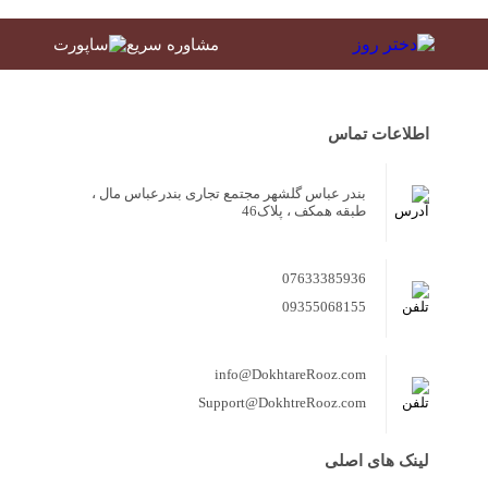
مشاوره سریع
اطلاعات تماس
بندر عباس گلشهر مجتمع تجاری بندرعباس مال ،
طبقه همکف ، پلاک46
07633385936
09355068155
info@DokhtareRooz.com
Support@DokhtreRooz.com
لینک های اصلی