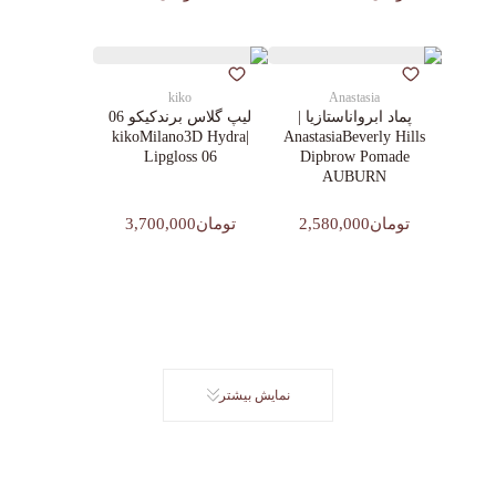
kiko
Anastasia
پماد ابرواناستازیا |
لیپ گلاس‌ برندکیکو 06
|kikoMilano3D Hydra
AnastasiaBeverly Hills
Lipgloss 06
Dipbrow Pomade
AUBURN
تومان2,580,000
تومان3,700,000
نمایش بیشتر