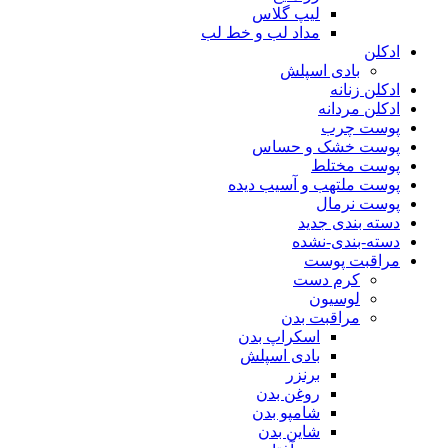
لیپ گلاس
مداد لب و خط لب
ادکلن
بادی اسپلش
ادکلن زنانه
ادکلن مردانه
پوست چرب
پوست خشک و حساس
پوست مختلط
پوست ملتهب و آسیب دیده
پوست نرمال
دسته بندی جدید
دسته-بندی-نشده
مراقبت پوست
کرم دست
لوسیون
مراقبت بدن
اسکراپ بدن
بادی اسپلش
برنزر
روغن بدن
شامپو بدن
شاین بدن