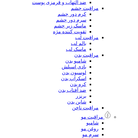
ضد التهاب و قرمزی پوست
مراقبت چشم
کرم دور چشم
سرم دور چشم
ماسک زیر چشم
تقویت کننده مژه
مراقبت لب
بالم لب
ماسک لب
مراقبت بدن
شامپو بدن
بادی اسپلش
لوسیون بدن
اسکراپ بدن
کره بدن
ضد آفتاب بدن
برنزر
شاین بدن
مراقبت ناخن
مراقبت مو
شامپو
روغن مو
سرم مو