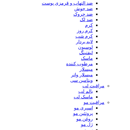
ضد التهاب و قرمزی پوست
‌ضد جوش
ضد چروک
ضد لک
کرم
کرم روز
کرم شب
لایه بردار
لوسیون
لیفتینگ
ماسک
مرطوب کننده
میسلار
میسلار واتر
ویتامین سی
مراقبت لب
بالم لب
ماسک لب
مراقبت مو
اسپری مو
پروتئین مو
روغن مو
ژل مو
سرم مو