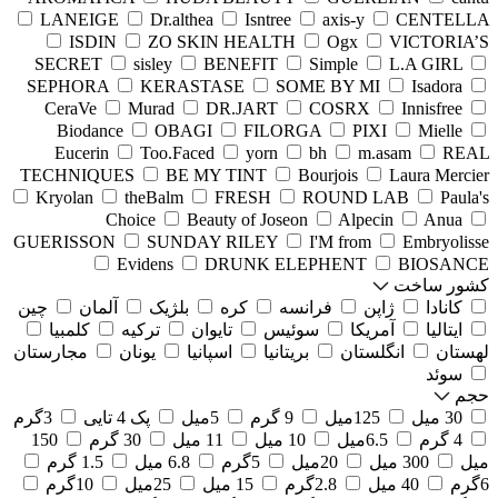
LANEIGE
Dr.althea
Isntree
axis-y
CENTELLA
ISDIN
ZO SKIN HEALTH
Ogx
VICTORIA’S
SECRET
sisley
BENEFIT
Simple
L.A GIRL
SEPHORA
KERASTASE
SOME BY MI
Isadora
CeraVe
Murad
DR.JART
COSRX
Innisfree
Biodance
OBAGI
FILORGA
PIXI
Mielle
Eucerin
Too.Faced
yorn
bh
m.asam
REAL
TECHNIQUES
BE MY TINT
Bourjois
Laura Mercier
Kryolan
theBalm
FRESH
ROUND LAB
Paula's
Choice
Beauty of Joseon
Alpecin
Anua
GUERISSON
SUNDAY RILEY
I'M from
Embryolisse
Evidens
DRUNK ELEPHENT
BIOSANCE
کشور ساخت
کانادا
ژاپن
فرانسه
کره
بلژیک
آلمان
چین
ایتالیا
آمریکا
سوئیس
تایوان
ترکیه
کلمبیا
لهستان
انگلستان
بریتانیا
اسپانیا
یونان
مجارستان
سوئد
حجم
30 میل
125میل
9 گرم
5میل
پک 4 تایی
3گرم
4 گرم
6.5میل
10 میل
11 میل
30 گرم
150
میل
300 میل
20میل
5گرم
6.8 میل
1.5 گرم
6گرم
40 میل
2.8گرم
15 میل
25میل
10گرم