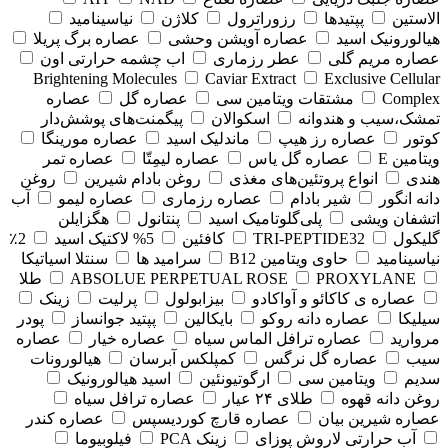
الاستین
پپتیدها
رزوراترول
کلاژن
⁠نیاسینامید
هیالورونیک اسید
عصاره آویشن وحشی
عصاره برگ پریلا
عصاره مریم گلی
عطر رزماری
اب چشمه حرارتی اون
Brightening Molecules
Caviar Extract
Exclusive Cellular
Complex
مشتقات ویتامین سی
عصاره گل
عصاره
تمشک،سیب و هندوانه
اسکوالان
پیگمنت‌های پوشش‌دار
کوتور
عصاره رز هیپ
ماندلیک اسید
عصاره مورینگا
ویتامین E
عصاره گل یاس
عصاره لیمِتّا
عصاره تمر
هندی
انواع پروتئین‌های مغذی
روغن بادام شیرین
روغن
دانه انگور
شیر بادام
عصاره رزماری
عصاره لیمو
آب
اتشفان ویشی
پلی‌گلوتامیک اسید
پنتانول
هگزایلن
گلیکول
TRI-PEPTIDE32
کافئین
5% لاکتیک اسید
2٪
نیاسینامید
حاوی ویتامین B12
سرامید ها
سنتلا اسیاتیکا
PROXYLANE
ABSOLUE PERPETUAL ROSE
طلا
عصاره ی کاکائو و آواکادو
بیزابولول
پرلیت
زینک
سیلیکا
عصاره دانه روکو
بایکالین
پپتید جوانساز
پودر
مروارید
عصاره ترافل الماس سیاه
عصاره خیار
عصاره
سیب
عصاره گل نرگس
کمپلکس آبرسان
هیالورونات
سدیم
ویتامین سی
ارگوتیونئین
اسید هیالورونیک
روغن دانه قهوه
طلای ۲۴ عیار
عصاره ترافل سیاه
عصاره شیرین بیان
عصاره قارچ کوردیسپس
عصاره کندر
آب حرارتی لاروش پوزای
زینک PCA
فیلوبیوما