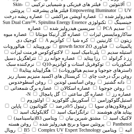
آلانتوئین
فیلتر های فیزیکی و شیمیایی ترکیبی
Skin-
UV فیلتر های پیشرفته
Empowering Illuminator
پروتئین
هیدرولیز شده
عصاره آویشن مراکشی
عصاره ریشه درخت
جینسینگ
تکنولوژی Sun Dual Care™، Spirulina Energy Essence
سدیم PCA
سریسین هیدرولیز شده
عصاره
ساکارومایسس لیزات
عصاره گل آرنیکا مونتانا
عصاره میوه
زیتون
کارنیتین
کره شیا
کوآنزیم A
کوجیک دی
پالمیتات
فناوری growth factor ZO
نوروپپتاید
هیالورونات
استیله سدیم
پلی‌تامیک اسید
لاکتوکوکوس فرمنت لیزات
رز ذ گرانولد
رزا پپتاید
عصاره جوانه رز
تتراهگزیل دسیل
آسکوربات
توکوفریل استات و کوآنزیم-Q10
نرم‌کننده سبک
(استرهای جوجوبا و سدیم هیالورونات)
هگزاپپتاید پپتاید8
روغن برگ درخت چای
کریستال های اکسید منیزیم بسیار ریز
دانه گشنیز
روغن اسانسی لوندین
روغن اسطوخدوس
روغن جوجوبا
عصاره اسکالان
عصاره برگ شمعدانی
عصاره رز
عصاره گل ساعتی
گل پامچال
N-
استیل‌گلوکوزامین
آسکوربیل گلوکوزید
اولئوزوم
ایزوفلاون‌های سویا
رتینول 0/5درصد
گلوتاتیون
پاپاین
پپتاید های هوشمند
ترانگزامیک اسید
گلایکولیک اسید
لاکتیک اسید
مشتق شیرین بیان
ویتامین B3(نیاسینامید)
Panthenol
پروتئین سویا و برنج هیدرولیز شده
روغن هسته
انبه
ویتامین B5
Complex UV Expert Technology
رویال