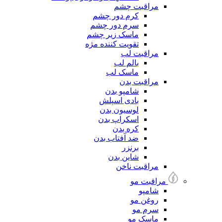
مراقبت چشم
کرم دور چشم
سرم دور چشم
ماسک زیر چشم
تقویت کننده مژه
مراقبت لب
بالم لب
ماسک لب
مراقبت بدن
شامپو بدن
بادی اسپلش
لوسیون بدن
اسکراپ بدن
کره بدن
ضد آفتاب بدن
برنزر
شاین بدن
مراقبت ناخن
مراقبت مو
شامپو
روغن مو
سرم مو
ماسک مو