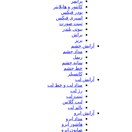
پرایمر
کانتور و هایلایتر
پودر فیکس
اسپری فیکس
تینت صورت
بیوتی بلندر
براش
برنز
آرایش چشم
مداد چشم
ریمل
سایه چشم
خط چشم
کانسیلر
آرایش لب
مداد لب و خط لب
رژ لب
تینت لب
لیپ گلاس
بالم لب
آرایش ابرو
مداد ابرو
هاشور ابرو
صابون ابرو