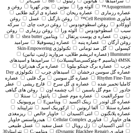
سرامیدها
هیاتوین
رتینول
bio
شی‌باتر
Aquagenium™
آلوئه ورا
بیوتین
پودر کهربا
روغن و
عصاره رزماری
عصاره ریحان
عصاره ی ارکید طلایی
فناوری Cell Respiration™
روغن نارگیل
عسل
روغن
آووکادو
روغن اسطوخودوس
روغن درخت چای
سرکه
سیب
اسطوخودوس
الوئه ورا
روغن رزماری
روغن
زیتون
عصاره ی پوست پرتقال
ویتامین B
shea butter
روغن آرگان
عصاره پنبه
عصاره ژیپسوفیلا
سرامید
کپسولی
گل صد تومانی
تکنولوژی Skin-Empowering
Illuminator (عصاره ابریشم طلایی، مروارید ژاپنی، تیانین)
4MSK (پتاسیم ۴‑مِتوکسی‌سالیسیلات)
سرامیدها و اسیدهای
چرب
عصاره برگ جینکو بیلوبا
عصاره برگ هیدرانژیا
عصاره گل سوسن درخشان
اسیدهای چرب
تکنولوژی Day
Rhythm Fine‑Tun
عصاره گل سوسن
برگ قلبی
عصاره
کاملیا تخمیر شده
عصاره ی گل سرخ
قارچ ریشی
عطر
جادور
موم گل یاسمن
آب چشمه اون
روغن های گیاهی
سوکرالفیت
عصاره موم عسل
پانتول
سنتلا
عصاره گل لوندر
زینک اکسید
ویتامینE
پروبیوتیک
عصاره سنتلا
آلفا اربوتین
ازکوربیک اسید
تتراپپتاید
عصاره پلانگتون
انتی اکسیدان
خاویار خالص
ریزمغذی
های خاویار
فناوری Cellular Complex
هیدرواسنس خاویار
آنتی اکسیدان
ژل رویال
عسل سفید
عسل طبیعی
فناوری (‏Dynamic Blackbee Repair)
ویتامینC
تتراپپتاد30