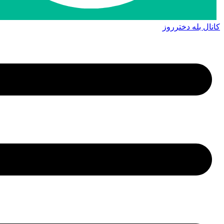
کانال بله دخترروز