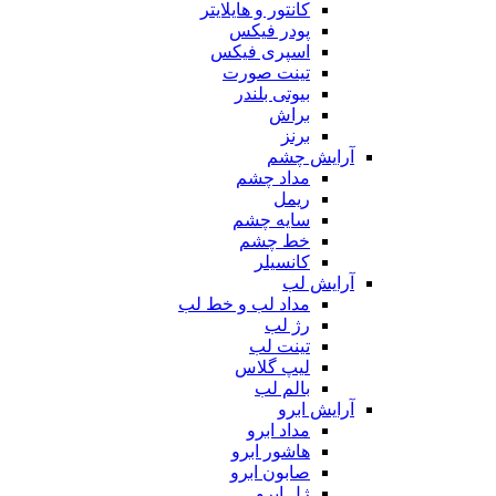
کانتور و هایلایتر
پودر فیکس
اسپری فیکس
تینت صورت
بیوتی بلندر
براش
برنز
آرایش چشم
مداد چشم
ریمل
سایه چشم
خط چشم
کانسیلر
آرایش لب
مداد لب و خط لب
رژ لب
تینت لب
لیپ گلاس
بالم لب
آرایش ابرو
مداد ابرو
هاشور ابرو
صابون ابرو
ژل ابرو