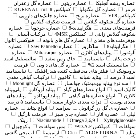
عصاره ریشه آنجلیکا
عصاره زیتون
عصاره گل زعفران
قرمز
عصاره گل مگنولیا
کمپلکس KURENAI-TruLift
کمپلکس VP8
عصاره برنج
عصاره جلبک‌های دارویی
عصاره گل شکوفه گیلاس
فرمنت شکوفه گیلاس
فرمنت‌های مغذی
هگزاپپتاید-8
عصاره جوجوبا
عصاره
شکوفه گیلاس ژاپنی
کمپلکس 4MSK
مرکبات آسیایی
بیوفرمنت های مغذی
عصاره گل های بابونه
فنوکسی اتانول
هگزاپپتاید8
ساکاروز
عصاره Saw Palmetto
عصاره
آلوئه‌ورا
پپتایدهای کلاژن
عصاره Mitracarpus
عصاره
درخت پکان
نیاسینامید
خاک رس سفید
سالیسیلیک اسید
سالیسیلیک اسید 2%
عصاره گل های داویی
فرمنت
پروبیوتیک
فیلتر های محافظت کننده هیدرافیلیک
نیاسینامید
اسید 3 درصد
پپتاید شبانه
کافیین
ترکیبات گیاهی مغذی
سه نوع پپتاید بیومیمتیک جوانساز
عصاره گل Moonlight
گالیک اسید
انواع عصاره‌های گیاه
پپتاید آووکادو
پلی‌پپتاید
کلاژن
انواع عصاره های گیاهی
پپتاید اووکادو
پپتاید های
مغذی پوست
ذرات مغذی خاویار سفید
نیاسینامید ۵ درصد
عصاره ی گل رز گرانویل
سرامید
انواع پپتاید
عصاره
لیلی
عصاره انار
عصاره چای سبز
فرمنت نارگیل
Xylitylglucoside
Omega 3,6,9
Niacinamide
زینک
سولفات
کمپلکس D.A.F™
مس سولفات
باکوچیول
پپتاید
5-Cica
ALOE PDRN
آرتمیستا
آب یخی گلشی