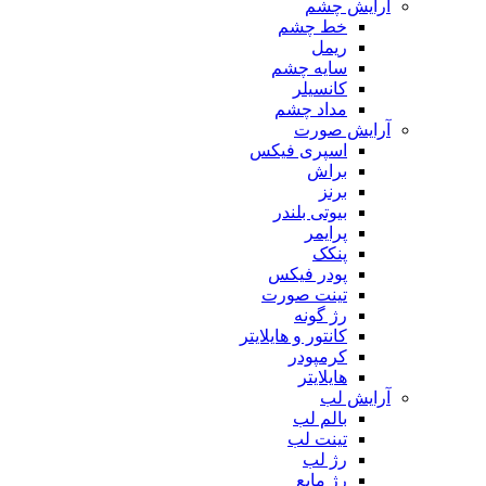
آرایش چشم
خط چشم
ریمل
سایه چشم
کانسیلر
مداد چشم
آرایش صورت
اسپری فیکس
براش
برنز
بیوتی بلندر
پرایمر
پنکک
پودر فیکس
تینت صورت
رژ گونه
کانتور و هایلایتر
کرمپودر
هایلایتر
آرایش لب
بالم لب
تینت لب
رژ لب
رژ مایع