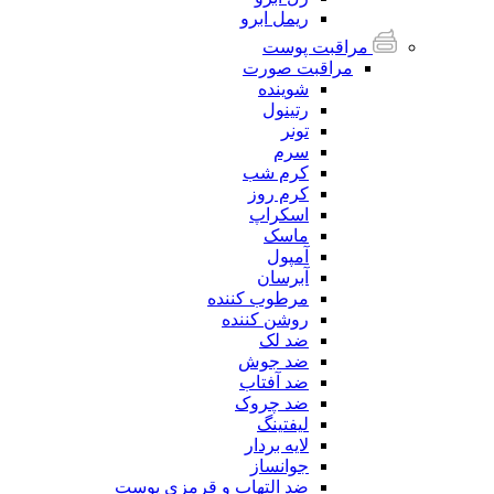
ریمل ابرو
مراقبت پوست
مراقبت صورت
شوینده
رتینول
تونر
سرم
کرم شب
کرم روز
اسکراپ
ماسک
آمپول
آبرسان
مرطوب کننده
روشن کننده
ضد لک
ضد جوش
ضد آفتاب
ضد چروک
لیفتینگ
لایه بردار
جوانساز
ضد التهاب و قرمزی پوست