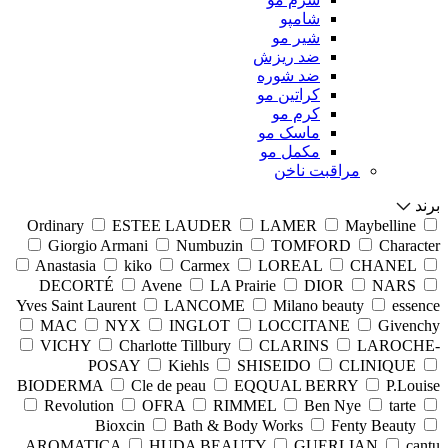
شامپو
شیر مو
ضد ریزش
ضد شوره
کراتین مو
کرم مو
ماسک مو
مکمل مو
مراقبت ناخن
برند
Ordinary
ESTEE LAUDER
LAMER
Maybelline
Giorgio Armani
Numbuzin
TOMFORD
Character
Anastasia
kiko
Carmex
LOREAL
CHANEL
DECORTÉ
Avene
LA Prairie
DIOR
NARS
Yves Saint Laurent
LANCOME
Milano beauty
essence
MAC
NYX
INGLOT
LOCCITANE
Givenchy
VICHY
Charlotte Tillbury
CLARINS
LAROCHE-
POSAY
Kiehls
SHISEIDO
CLINIQUE
BIODERMA
Cle de peau
EQQUAL BERRY
P.Louise
Revolution
OFRA
RIMMEL
Ben Nye
tarte
Bioxcin
Bath & Body Works
Fenty Beauty
AROMATICA
HUDA BEAUTY
GUERLIAN
cantu