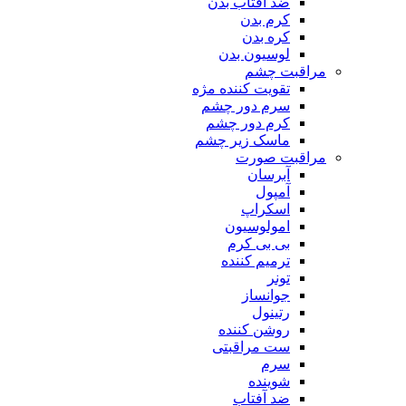
ضد آفتاب بدن
کرم بدن
کره بدن
لوسیون بدن
مراقبت چشم
تقویت کننده مژه
سرم دور چشم
کرم دور چشم
ماسک زیر چشم
مراقبت صورت
آبرسان
آمپول
اسکراپ
امولوسیون
بی بی کرم
ترمیم کننده
تونر
جوانساز
رتینول
روشن کننده
ست مراقبتی
سرم
شوینده
ضد آفتاب