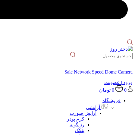
Sale Network Speed Dome Camera
ورود
| عضویت
0
0
تومان
فروشگاه
آرایشی
آرایش صورت
کرم پودر
رژ گونه
پنکک