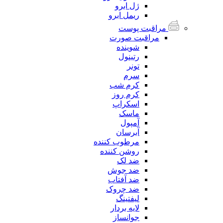
ژل ابرو
ریمل ابرو
مراقبت پوست
مراقبت صورت
شوینده
رتینول
تونر
سرم
کرم شب
کرم روز
اسکراپ
ماسک
آمپول
آبرسان
مرطوب کننده
روشن کننده
ضد لک
ضد جوش
ضد آفتاب
ضد چروک
لیفتینگ
لایه بردار
جوانساز