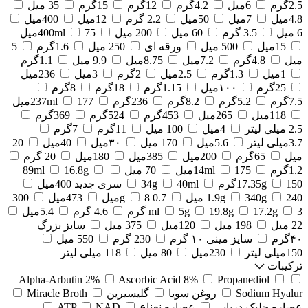
2.5گرم
6میل
4.2گرم
12گرم
15گرم
35 میل
4.8میل
7میل
50میل
2.2 گرم
12میل
400میل
6 میل
3.5 گرم
60 میل
200 میل
75میل
400ml
15میل
500 میل
ورقه ای
250 میل
1.6گرم
5
میل
4.8گرم
7.2میل
8.75میل
9.9 میل
1.1گرم
1میل
1.3گرم
2.5میل
2گرم
3میل
236میل
25گرم
۱۰۰میل
1.15گرم
18گرم
8گرم
7.5گرم
5.2گرم
8.2گرم
236گرم
177میل
237ml
118میل
265میل
453گرم
524گرم
369گرم
2.5 میلی لیتر
4میل
100 میل
11گرم
7گرم
3.7میلی لیتر
5.6میل
170 میل
۳۰میل
40میل
20
میل
65گرم
200میل
385میل
180میل
20 گرم
1.2گرم
175میل
14ml
70 میل
16.8g
89ml
150گرم
17.35g
40ml
34g
سری جدید 400میل
240 میل
340g
1.9g
0.7 g
8میل
473میل
300
3 گرم
17.2g
19.8g
5g
ml
4.6 گرم
5.4میل
22 میل
198 میل
120میل
375 میل
سایز بزرگ
۴۰گرم
سایز مینی ۱۰ گرم
230 گرم
550 میل
150میلی لیتر
230میل
80 میل
118 میلی لیتر
ترکیبات
Alpha-Arbutin 2%
Ascorbic Acid 8%
Propanediol
Sodium Hyalur
روغن سویا
گلیسیرین
Miracle Broth
عصاره جلبک دریایی
عصاره نعناع
NAD
ATP