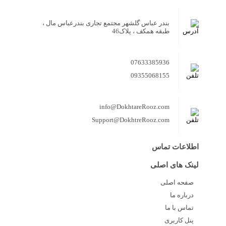
بندر عباس گلشهر مجتمع تجاری بندرعباس مال ،
طبقه همکف ، پلاک46
07633385936
09355068155
info@DokhtareRooz.com
Support@DokhtreRooz.com
اطلاعات تماس
لینک های اصلی
صفحه اصلی
درباره ما
تماس با ما
پنل کاربری