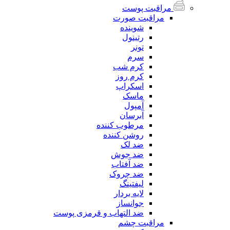
مراقبت پوست
مراقبت صورت
شوینده
رتینول
تونر
سرم
کرم شب
کرم روز
اسکراپ
ماسک
آمپول
آبرسان
مرطوب کننده
روشن کننده
ضد لک
ضد جوش
ضد آفتاب
ضد چروک
لیفتینگ
لایه بردار
جوانساز
ضد التهاب و قرمزی پوست
مراقبت چشم