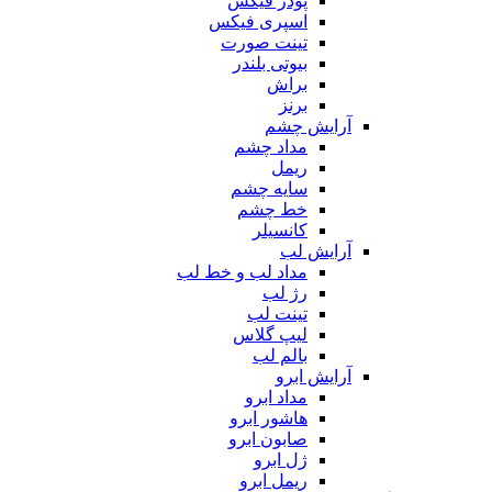
پودر فیکس
اسپری فیکس
تینت صورت
بیوتی بلندر
براش
برنز
آرایش چشم
مداد چشم
ریمل
سایه چشم
خط چشم
کانسیلر
آرایش لب
مداد لب و خط لب
رژ لب
تینت لب
لیپ گلاس
بالم لب
آرایش ابرو
مداد ابرو
هاشور ابرو
صابون ابرو
ژل ابرو
ریمل ابرو