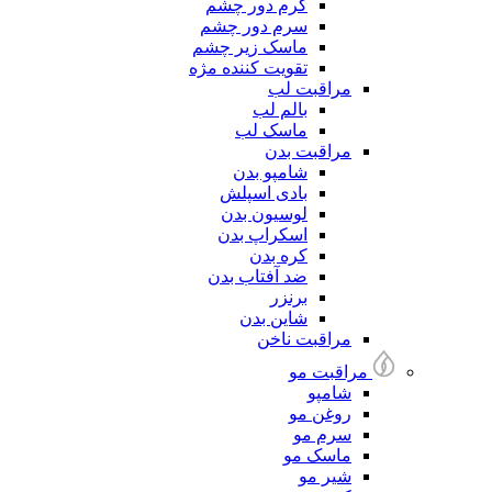
کرم دور چشم
سرم دور چشم
ماسک زیر چشم
تقویت کننده مژه
مراقبت لب
بالم لب
ماسک لب
مراقبت بدن
شامپو بدن
بادی اسپلش
لوسیون بدن
اسکراپ بدن
کره بدن
ضد آفتاب بدن
برنزر
شاین بدن
مراقبت ناخن
مراقبت مو
شامپو
روغن مو
سرم مو
ماسک مو
شیر مو