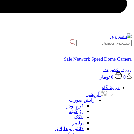
Sale Network Speed Dome Camera
ورود
| عضویت
0
0
تومان
فروشگاه
آرایشی
آرایش صورت
کرم پودر
رژ گونه
پنکک
پرایمر
کانتور و هایلایتر