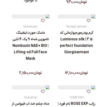
نا موجود
تومان930,000
Numbuzin
Giorgio Armani
کرم پودرجورجیوآرمانی کد
ماسک صورت لیفتینگ
3.5 | Luminous silk
نامبوزین شماه 9 پک 4 تایی
| Numbuzin NAD+ BIO
perfect foundation
Lifting-sil Full Face
Giorgioarmani
Mask
تومان16,100,000
تومان2,150,000
Character
TOMFORD
رژلب ROSE EXP تام فورد |
مداد چشم ضد آب فبیولس از