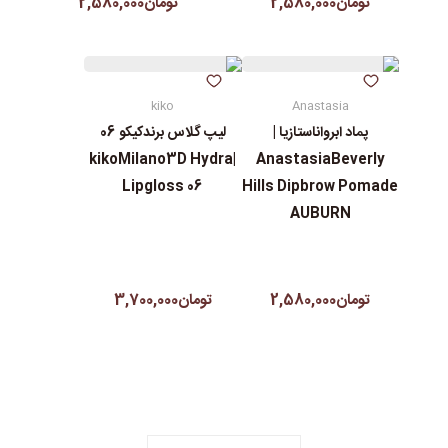
تومان2,580,000
تومان2,580,000
kiko
Anastasia
پماد ابرواناستازیا |
لیپ گلاس‌ برندکیکو 06
|kikoMilano3D Hydra
AnastasiaBeverly
Lipgloss 06
Hills Dipbrow Pomade
AUBURN
تومان2,580,000
تومان3,700,000