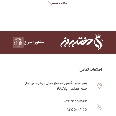
نمایش بیشتر
مشاوره سریع
اطلاعات تماس
بندر عباس گلشهر مجتمع تجاری بندرعباس مال ،
طبقه همکف ، پلاک46
07633385936
09355068155