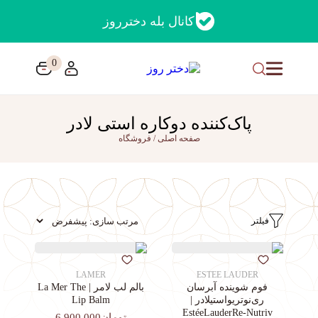
کانال بله دخترروز
0
پاک‌کننده دوکاره استی لادر
صفحه اصلی
/
فروشگاه
فیلتر
LAMER
ESTEE LAUDER
فوم شوینده آبرسان
بالم لب لامر | La Mer The
ری‌نوتریواستیلادر |
Lip Balm
EstéeLauderRe-Nutriv
تومان6,900,000