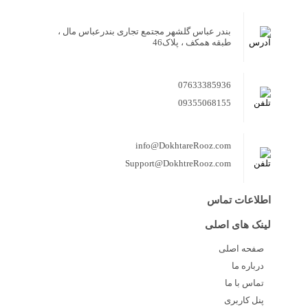
بندر عباس گلشهر مجتمع تجاری بندرعباس مال ،
طبقه همکف ، پلاک46
07633385936
09355068155
info@DokhtareRooz.com
Support@DokhtreRooz.com
اطلاعات تماس
لینک های اصلی
صفحه اصلی
درباره ما
تماس با ما
پنل کاربری