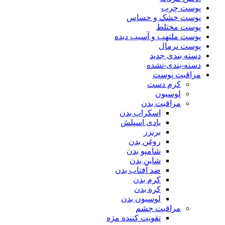
پوست چرب
پوست خشک و حساس
پوست مختلط
پوست ملتهب و آسیب دیده
پوست نرمال
دسته بندی جدید
دسته-بندی-نشده
مراقبت پوست
کرم دست
لوسیون
مراقبت بدن
اسکراپ بدن
بادی اسپلش
برنزر
روغن بدن
شامپو بدن
شاین بدن
ضد آفتاب بدن
کرم بدن
کره بدن
لوسیون بدن
مراقبت چشم
تقویت کننده مژه