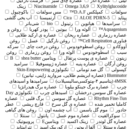
لیلی
عصاره انار
عصاره چای سبز
فرمنت نارگیل
Xylitylglucoside
Omega 3,6,9
Niacinamide
زینک
سولفات
کمپلکس D.A.F™
مس سولفات
باکوچیول
پپتاید
5-Cica
ALOE PDRN
آرتمیستا
آب یخی گلشی
سرامیدها
هیاتوین
رتینول
bio
شی‌باتر
Aquagenium™
آلوئه ورا
بیوتین
پودر کهربا
روغن و
عصاره رزماری
عصاره ریحان
عصاره ی ارکید طلایی
فناوری Cell Respiration™
روغن نارگیل
عسل
روغن
آووکادو
روغن اسطوخودوس
روغن درخت چای
سرکه
سیب
اسطوخودوس
الوئه ورا
روغن رزماری
روغن
زیتون
عصاره ی پوست پرتقال
ویتامین B
shea butter
روغن آرگان
عصاره پنبه
عصاره ژیپسوفیلا
سرامید
کپسولی
گل صد تومانی
تکنولوژی Skin-Empowering
Illuminator (عصاره ابریشم طلایی، مروارید ژاپنی، تیانین)
4MSK (پتاسیم ۴‑مِتوکسی‌سالیسیلات)
سرامیدها و اسیدهای
چرب
عصاره برگ جینکو بیلوبا
عصاره برگ هیدرانژیا
عصاره گل سوسن درخشان
اسیدهای چرب
تکنولوژی Day
Rhythm Fine‑Tun
عصاره گل سوسن
برگ قلبی
عصاره
کاملیا تخمیر شده
عصاره ی گل سرخ
قارچ ریشی
عطر
جادور
موم گل یاسمن
آب چشمه اون
روغن های گیاهی
سوکرالفیت
عصاره موم عسل
پانتول
سنتلا
عصاره گل لوندر
زینک اکسید
ویتامینE
پروبیوتیک
عصاره سنتلا
آلفا اربوتین
ازکوربیک اسید
تتراپپتاید