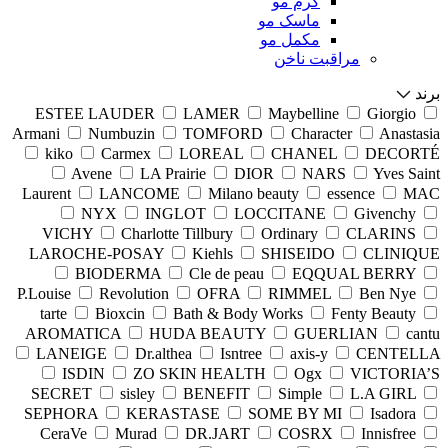
کرم مو
ماسک مو
مکمل مو
مراقبت ناخن
برند
ESTEE LAUDER
LAMER
Maybelline
Giorgio
Armani
Numbuzin
TOMFORD
Character
Anastasia
kiko
Carmex
LOREAL
CHANEL
DECORTÉ
Avene
LA Prairie
DIOR
NARS
Yves Saint
Laurent
LANCOME
Milano beauty
essence
MAC
NYX
INGLOT
LOCCITANE
Givenchy
VICHY
Charlotte Tillbury
Ordinary
CLARINS
LAROCHE-POSAY
Kiehls
SHISEIDO
CLINIQUE
BIODERMA
Cle de peau
EQQUAL BERRY
P.Louise
Revolution
OFRA
RIMMEL
Ben Nye
tarte
Bioxcin
Bath & Body Works
Fenty Beauty
AROMATICA
HUDA BEAUTY
GUERLIAN
cantu
LANEIGE
Dr.althea
Isntree
axis-y
CENTELLA
ISDIN
ZO SKIN HEALTH
Ogx
VICTORIA’S
SECRET
sisley
BENEFIT
Simple
L.A GIRL
SEPHORA
KERASTASE
SOME BY MI
Isadora
CeraVe
Murad
DR.JART
COSRX
Innisfree