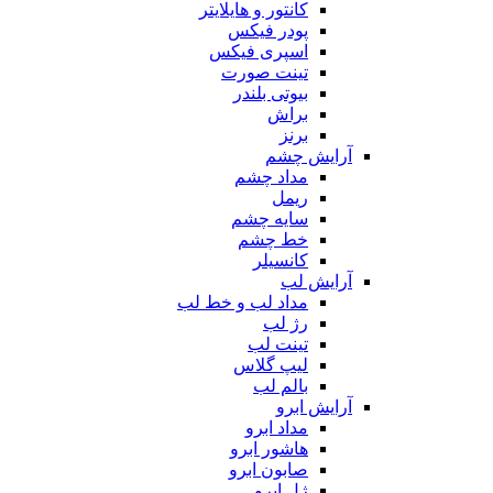
کانتور و هایلایتر
پودر فیکس
اسپری فیکس
تینت صورت
بیوتی بلندر
براش
برنز
آرایش چشم
مداد چشم
ریمل
سایه چشم
خط چشم
کانسیلر
آرایش لب
مداد لب و خط لب
رژ لب
تینت لب
لیپ گلاس
بالم لب
آرایش ابرو
مداد ابرو
هاشور ابرو
صابون ابرو
ژل ابرو