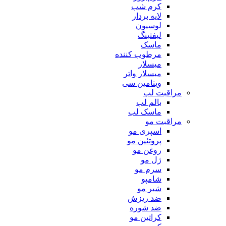
کرم شب
لایه بردار
لوسیون
لیفتینگ
ماسک
مرطوب کننده
میسلار
میسلار واتر
ویتامین سی
مراقبت لب
بالم لب
ماسک لب
مراقبت مو
اسپری مو
پروتئین مو
روغن مو
ژل مو
سرم مو
شامپو
شیر مو
ضد ریزش
ضد شوره
کراتین مو