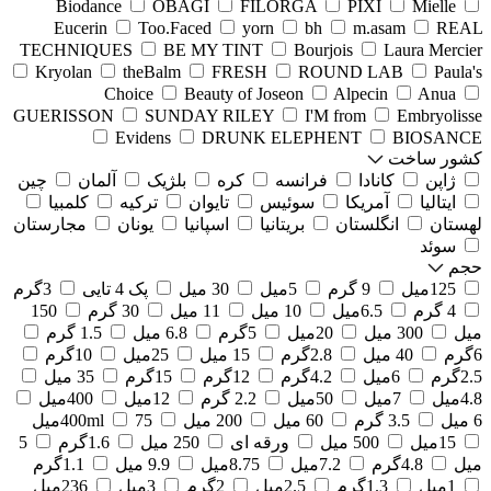
Biodance
OBAGI
FILORGA
PIXI
Mielle
Eucerin
Too.Faced
yorn
bh
m.asam
REAL
TECHNIQUES
BE MY TINT
Bourjois
Laura Mercier
Kryolan
theBalm
FRESH
ROUND LAB
Paula's
Choice
Beauty of Joseon
Alpecin
Anua
GUERISSON
SUNDAY RILEY
I'M from
Embryolisse
Evidens
DRUNK ELEPHENT
BIOSANCE
کشور ساخت
ژاپن
کانادا
فرانسه
کره
بلژیک
آلمان
چین
ایتالیا
آمریکا
سوئیس
تایوان
ترکیه
کلمبیا
لهستان
انگلستان
بریتانیا
اسپانیا
یونان
مجارستان
سوئد
حجم
125میل
9 گرم
5میل
30 میل
پک 4 تایی
3گرم
4 گرم
6.5میل
10 میل
11 میل
30 گرم
150
میل
300 میل
20میل
5گرم
6.8 میل
1.5 گرم
6گرم
40 میل
2.8گرم
15 میل
25میل
10گرم
2.5گرم
6میل
4.2گرم
12گرم
15گرم
35 میل
4.8میل
7میل
50میل
2.2 گرم
12میل
400میل
6 میل
3.5 گرم
60 میل
200 میل
75میل
400ml
15میل
500 میل
ورقه ای
250 میل
1.6گرم
5
میل
4.8گرم
7.2میل
8.75میل
9.9 میل
1.1گرم
1میل
1.3گرم
2.5میل
2گرم
3میل
236میل