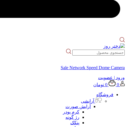
Sale Network Speed Dome Camera
ورود
| عضویت
0
0
تومان
فروشگاه
آرایشی
آرایش صورت
کرم پودر
رژ گونه
پنکک