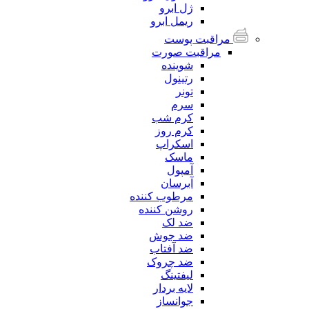
ژل ابرو
ریمل ابرو
مراقبت پوست
مراقبت صورت
شوینده
رتینول
تونر
سرم
کرم شب
کرم روز
اسکراپ
ماسک
آمپول
آبرسان
مرطوب کننده
روشن کننده
ضد لک
ضد جوش
ضد آفتاب
ضد چروک
لیفتینگ
لایه بردار
جوانساز