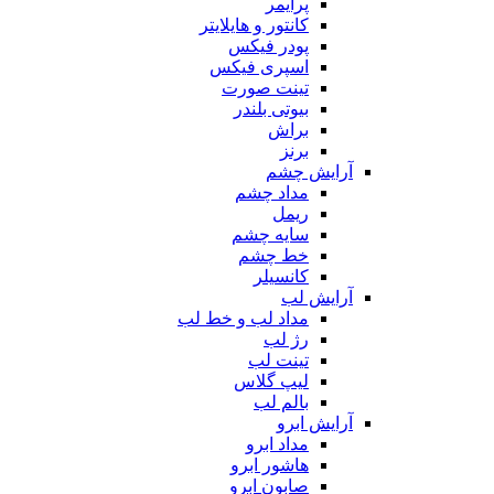
پرایمر
کانتور و هایلایتر
پودر فیکس
اسپری فیکس
تینت صورت
بیوتی بلندر
براش
برنز
آرایش چشم
مداد چشم
ریمل
سایه چشم
خط چشم
کانسیلر
آرایش لب
مداد لب و خط لب
رژ لب
تینت لب
لیپ گلاس
بالم لب
آرایش ابرو
مداد ابرو
هاشور ابرو
صابون ابرو