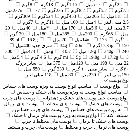
25گرم
۱۰۰میل
1.15گرم
18گرم
8گرم
7.5گرم
5.2گرم
8.2گرم
236گرم
177میل
237ml
118میل
265میل
453گرم
524گرم
369گرم
2.5 میلی لیتر
4میل
100 میل
11گرم
7گرم
3.7میلی لیتر
5.6میل
170 میل
۳۰میل
40میل
20
میل
65گرم
200میل
385میل
180میل
20 گرم
1.2گرم
175میل
14ml
70 میل
16.8g
89ml
150گرم
17.35g
40ml
34g
سری جدید 400میل
240 میل
340g
1.9g
0.7 g
8میل
473میل
300
3 گرم
17.2g
19.8g
5g
ml
4.6 گرم
5.4میل
22 میل
198 میل
120میل
375 میل
سایز بزرگ
۴۰گرم
سایز مینی ۱۰ گرم
230 گرم
550 میل
150میلی لیتر
230میل
80 میل
118 میلی لیتر
نوع پوست
انواع پوست
مناسب انواع پوست به ویژه پوست های حساس
مناسب انواع پوست به ویژه پوست های خشک و حساس
انواع پوست حتی پوست های خشک و دهیدراته
پوست های چرب
پوست های خشک
پوست های مختلط
پوست های نرمال
به ویژه پوست های حساس
پوست های چرب،حساس و
مستعد آکنه
انواع پوست به ویژه پوست های نرمال تا خشک
پوست های خشک تا نرمال
پوست های مختلط تا چرب
پوست های نرمال، چرب و مختلط
پوست های چرب و مستعد