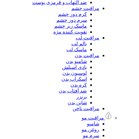
ضد التهاب و قرمزی پوست
مراقبت چشم
کرم دور چشم
سرم دور چشم
ماسک زیر چشم
تقویت کننده مژه
مراقبت لب
بالم لب
ماسک لب
مراقبت بدن
شامپو بدن
بادی اسپلش
لوسیون بدن
اسکراپ بدن
کره بدن
ضد آفتاب بدن
برنزر
شاین بدن
مراقبت ناخن
مراقبت مو
شامپو
روغن مو
سرم مو