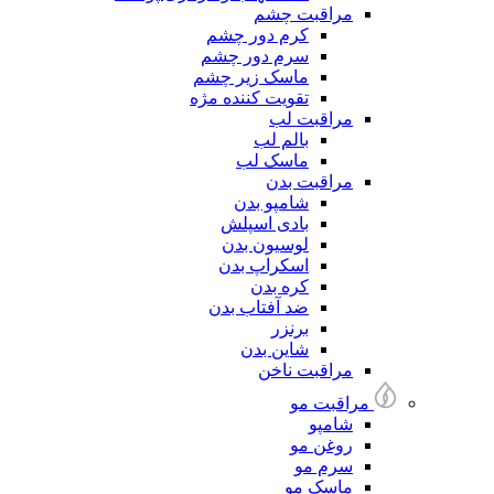
مراقبت چشم
کرم دور چشم
سرم دور چشم
ماسک زیر چشم
تقویت کننده مژه
مراقبت لب
بالم لب
ماسک لب
مراقبت بدن
شامپو بدن
بادی اسپلش
لوسیون بدن
اسکراپ بدن
کره بدن
ضد آفتاب بدن
برنزر
شاین بدن
مراقبت ناخن
مراقبت مو
شامپو
روغن مو
سرم مو
ماسک مو