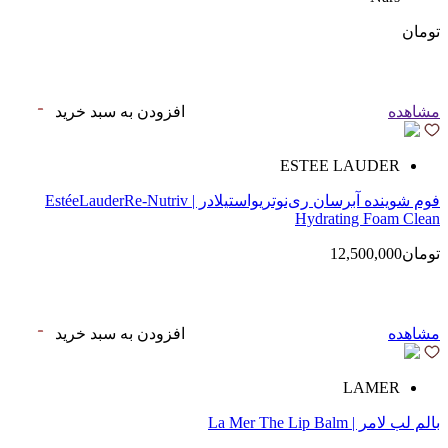
تومان
مشاهده
افزودن به سبد خرید
ESTEE LAUDER
فوم شوینده آبرسان ری‌نوتریواستیلادر | EstéeLauderRe-Nutriv
Hydrating Foam Clean
تومان12,500,000
مشاهده
افزودن به سبد خرید
LAMER
بالم لب لامر | La Mer The Lip Balm