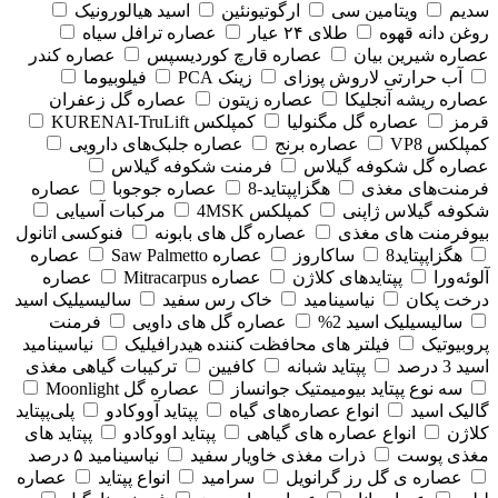
سدیم
ویتامین سی
ارگوتیونئین
اسید هیالورونیک
روغن دانه قهوه
طلای ۲۴ عیار
عصاره ترافل سیاه
عصاره شیرین بیان
عصاره قارچ کوردیسپس
عصاره کندر
آب حرارتی لاروش پوزای
زینک PCA
فیلوبیوما
عصاره ریشه آنجلیکا
عصاره زیتون
عصاره گل زعفران
قرمز
عصاره گل مگنولیا
کمپلکس KURENAI-TruLift
کمپلکس VP8
عصاره برنج
عصاره جلبک‌های دارویی
عصاره گل شکوفه گیلاس
فرمنت شکوفه گیلاس
فرمنت‌های مغذی
هگزاپپتاید-8
عصاره جوجوبا
عصاره
شکوفه گیلاس ژاپنی
کمپلکس 4MSK
مرکبات آسیایی
بیوفرمنت های مغذی
عصاره گل های بابونه
فنوکسی اتانول
هگزاپپتاید8
ساکاروز
عصاره Saw Palmetto
عصاره
آلوئه‌ورا
پپتایدهای کلاژن
عصاره Mitracarpus
عصاره
درخت پکان
نیاسینامید
خاک رس سفید
سالیسیلیک اسید
سالیسیلیک اسید 2%
عصاره گل های داویی
فرمنت
پروبیوتیک
فیلتر های محافظت کننده هیدرافیلیک
نیاسینامید
اسید 3 درصد
پپتاید شبانه
کافیین
ترکیبات گیاهی مغذی
سه نوع پپتاید بیومیمتیک جوانساز
عصاره گل Moonlight
گالیک اسید
انواع عصاره‌های گیاه
پپتاید آووکادو
پلی‌پپتاید
کلاژن
انواع عصاره های گیاهی
پپتاید اووکادو
پپتاید های
مغذی پوست
ذرات مغذی خاویار سفید
نیاسینامید ۵ درصد
عصاره ی گل رز گرانویل
سرامید
انواع پپتاید
عصاره