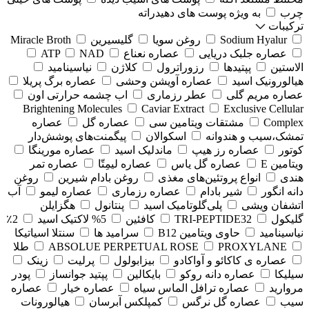
چرب
به ویژه پوست های دهیدراته
ترکیبات
Sodium Hyalur
روغن سویا
گلیسیرین
Miracle Broth
عصاره جلبک دریایی
عصاره نعناع
NAD
ATP
الاستین
پپتیدها
رزوراترول
کلاژن
⁠نیاسینامید
هیالورونیک اسید
عصاره آویشن وحشی
عصاره برگ پریلا
عصاره مریم گلی
عطر رزماری
اب چشمه حرارتی اون
Brightening Molecules
Caviar Extract
Exclusive Cellular
Complex
مشتقات ویتامین سی
عصاره گل
عصاره
تمشک،سیب و هندوانه
اسکوالان
پیگمنت‌های پوشش‌دار
کوتور
عصاره رز هیپ
ماندلیک اسید
عصاره مورینگا
ویتامین E
عصاره گل یاس
عصاره لیمِتّا
عصاره تمر
هندی
انواع پروتئین‌های مغذی
روغن بادام شیرین
روغن
دانه انگور
شیر بادام
عصاره رزماری
عصاره لیمو
آب
اتشفان ویشی
پلی‌گلوتامیک اسید
پنتانول
هگزایلن
گلیکول
TRI-PEPTIDE32
کافئین
5% لاکتیک اسید
2٪
نیاسینامید
حاوی ویتامین B12
سرامید ها
سنتلا اسیاتیکا
PROXYLANE
ABSOLUE PERPETUAL ROSE
طلا
عصاره ی کاکائو و آواکادو
بیزابولول
پرلیت
زینک
سیلیکا
عصاره دانه روکو
بایکالین
پپتید جوانساز
پودر
مروارید
عصاره ترافل الماس سیاه
عصاره خیار
عصاره
سیب
عصاره گل نرگس
کمپلکس آبرسان
هیالورونات