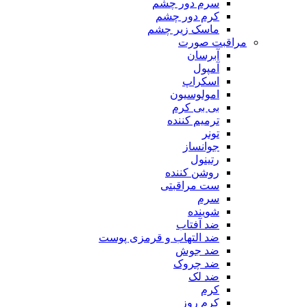
سرم دور چشم
کرم دور چشم
ماسک زیر چشم
مراقبت صورت
آبرسان
آمپول
اسکراپ
امولوسیون
بی بی کرم
ترمیم کننده
تونر
جوانساز
رتینول
روشن کننده
ست مراقبتی
سرم
شوینده
ضد آفتاب
ضد التهاب و قرمزی پوست
‌ضد جوش
ضد چروک
ضد لک
کرم
کرم روز