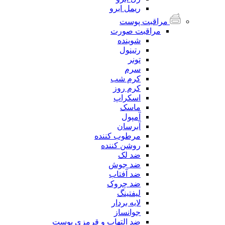
ریمل ابرو
مراقبت پوست
مراقبت صورت
شوینده
رتینول
تونر
سرم
کرم شب
کرم روز
اسکراپ
ماسک
آمپول
آبرسان
مرطوب کننده
روشن کننده
ضد لک
ضد جوش
ضد آفتاب
ضد چروک
لیفتینگ
لایه بردار
جوانساز
ضد التهاب و قرمزی پوست