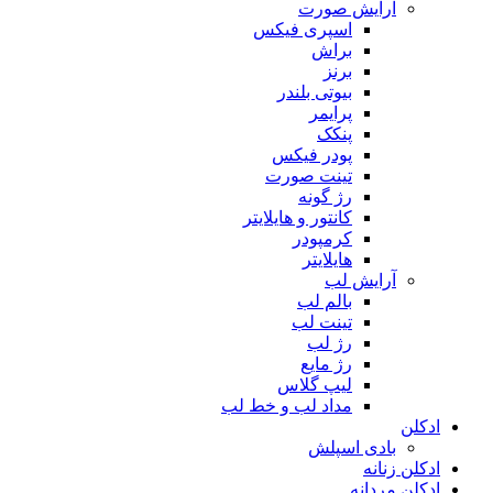
آرایش صورت
اسپری فیکس
براش
برنز
بیوتی بلندر
پرایمر
پنکک
پودر فیکس
تینت صورت
رژ گونه
کانتور و هایلایتر
کرمپودر
هایلایتر
آرایش لب
بالم لب
تینت لب
رژ لب
رژ مایع
لیپ گلاس
مداد لب و خط لب
ادکلن
بادی اسپلش
ادکلن زنانه
ادکلن مردانه