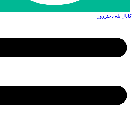
کانال بله دخترروز