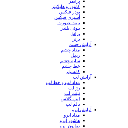
پرایمر
کانتور و هایلایتر
پودر فیکس
اسپری فیکس
تینت صورت
بیوتی بلندر
براش
برنز
آرایش چشم
مداد چشم
ریمل
سایه چشم
خط چشم
کانسیلر
آرایش لب
مداد لب و خط لب
رژ لب
تینت لب
لیپ گلاس
بالم لب
آرایش ابرو
مداد ابرو
هاشور ابرو
صابون ابرو