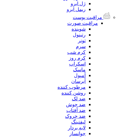
ژل ابرو
ریمل ابرو
مراقبت پوست
مراقبت صورت
شوینده
رتینول
تونر
سرم
کرم شب
کرم روز
اسکراپ
ماسک
آمپول
آبرسان
مرطوب کننده
روشن کننده
ضد لک
ضد جوش
ضد آفتاب
ضد چروک
لیفتینگ
لایه بردار
جوانساز