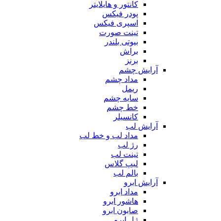
کانتور و هایلایتر
پودر فیکس
اسپری فیکس
تینت صورت
بیوتی بلندر
براش
برنز
آرایش چشم
مداد چشم
ریمل
سایه چشم
خط چشم
کانسیلر
آرایش لب
مداد لب و خط لب
رژ لب
تینت لب
لیپ گلاس
بالم لب
آرایش ابرو
مداد ابرو
هاشور ابرو
صابون ابرو
ژل ابرو