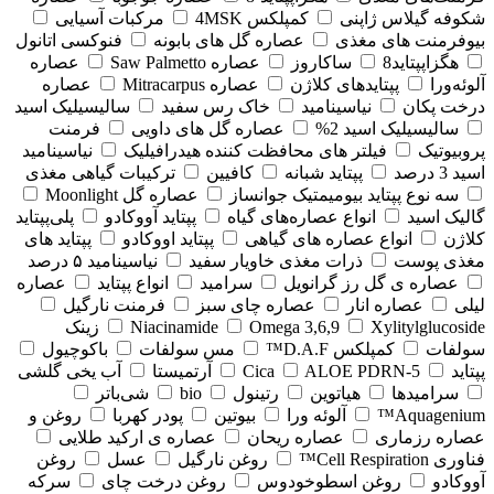
شکوفه گیلاس ژاپنی
کمپلکس 4MSK
مرکبات آسیایی
بیوفرمنت های مغذی
عصاره گل های بابونه
فنوکسی اتانول
هگزاپپتاید8
ساکاروز
عصاره Saw Palmetto
عصاره
آلوئه‌ورا
پپتایدهای کلاژن
عصاره Mitracarpus
عصاره
درخت پکان
نیاسینامید
خاک رس سفید
سالیسیلیک اسید
سالیسیلیک اسید 2%
عصاره گل های داویی
فرمنت
پروبیوتیک
فیلتر های محافظت کننده هیدرافیلیک
نیاسینامید
اسید 3 درصد
پپتاید شبانه
کافیین
ترکیبات گیاهی مغذی
سه نوع پپتاید بیومیمتیک جوانساز
عصاره گل Moonlight
گالیک اسید
انواع عصاره‌های گیاه
پپتاید آووکادو
پلی‌پپتاید
کلاژن
انواع عصاره های گیاهی
پپتاید اووکادو
پپتاید های
مغذی پوست
ذرات مغذی خاویار سفید
نیاسینامید ۵ درصد
عصاره ی گل رز گرانویل
سرامید
انواع پپتاید
عصاره
لیلی
عصاره انار
عصاره چای سبز
فرمنت نارگیل
Xylitylglucoside
Omega 3,6,9
Niacinamide
زینک
سولفات
کمپلکس D.A.F™
مس سولفات
باکوچیول
پپتاید
5-Cica
ALOE PDRN
آرتمیستا
آب یخی گلشی
سرامیدها
هیاتوین
رتینول
bio
شی‌باتر
Aquagenium™
آلوئه ورا
بیوتین
پودر کهربا
روغن و
عصاره رزماری
عصاره ریحان
عصاره ی ارکید طلایی
فناوری Cell Respiration™
روغن نارگیل
عسل
روغن
آووکادو
روغن اسطوخودوس
روغن درخت چای
سرکه