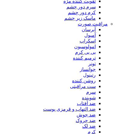
تقویت کننده مژه
سرم دور چشم
کرم دور چشم
ماسک زیر چشم
مراقبت صورت
آبرسان
آمپول
اسکراپ
امولوسیون
بی بی کرم
ترمیم کننده
تونر
جوانساز
رتینول
روشن کننده
ست مراقبتی
سرم
شوینده
ضد آفتاب
ضد التهاب و قرمزی پوست
‌ضد جوش
ضد چروک
ضد لک
کرم