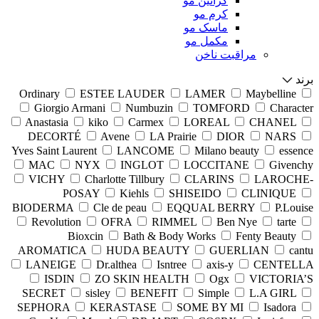
کراتین مو
کرم مو
ماسک مو
مکمل مو
مراقبت ناخن
برند
Ordinary
ESTEE LAUDER
LAMER
Maybelline
Giorgio Armani
Numbuzin
TOMFORD
Character
Anastasia
kiko
Carmex
LOREAL
CHANEL
DECORTÉ
Avene
LA Prairie
DIOR
NARS
Yves Saint Laurent
LANCOME
Milano beauty
essence
MAC
NYX
INGLOT
LOCCITANE
Givenchy
VICHY
Charlotte Tillbury
CLARINS
LAROCHE-
POSAY
Kiehls
SHISEIDO
CLINIQUE
BIODERMA
Cle de peau
EQQUAL BERRY
P.Louise
Revolution
OFRA
RIMMEL
Ben Nye
tarte
Bioxcin
Bath & Body Works
Fenty Beauty
AROMATICA
HUDA BEAUTY
GUERLIAN
cantu
LANEIGE
Dr.althea
Isntree
axis-y
CENTELLA
ISDIN
ZO SKIN HEALTH
Ogx
VICTORIA’S
SECRET
sisley
BENEFIT
Simple
L.A GIRL
SEPHORA
KERASTASE
SOME BY MI
Isadora