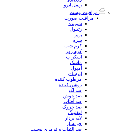
ریمل ابرو
مراقبت پوست
مراقبت صورت
شوینده
رتینول
تونر
سرم
کرم شب
کرم روز
اسکراپ
ماسک
آمپول
آبرسان
مرطوب کننده
روشن کننده
ضد لک
ضد جوش
ضد آفتاب
ضد چروک
لیفتینگ
لایه بردار
جوانساز
ضد التهاب و قرمزی پوست