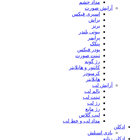
مداد چشم
آرایش صورت
اسپری فیکس
براش
برنز
بیوتی بلندر
پرایمر
پنکک
پودر فیکس
تینت صورت
رژ گونه
کانتور و هایلایتر
کرمپودر
هایلایتر
آرایش لب
بالم لب
تینت لب
رژ لب
رژ مایع
لیپ گلاس
مداد لب و خط لب
ادکلن
بادی اسپلش
ادکلن زنانه