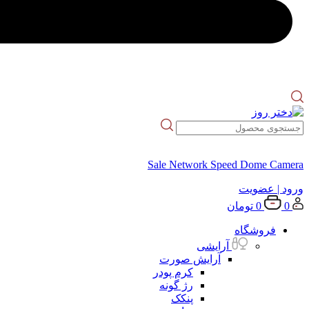
Sale Network Speed Dome Camera
ورود
| عضویت
0
0
تومان
فروشگاه
آرایشی
آرایش صورت
کرم پودر
رژ گونه
پنکک