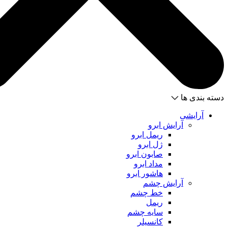
دسته بندی ها
آرایشی
آرایش ابرو
ریمل ابرو
ژل ابرو
صابون ابرو
مداد ابرو
هاشور ابرو
آرایش چشم
خط چشم
ریمل
سایه چشم
کانسیلر