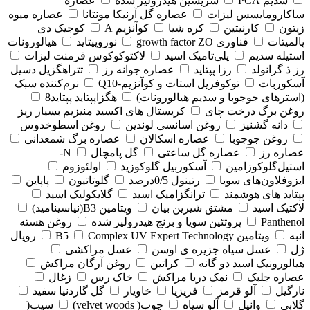
سدیم PCA
سریسین هیدرولیز شده
عصاره
ساکارومایسس لیزات
عصاره گل آرنیکا مونتانا
عصاره میوه
زیتون
کارنیتین
کره شیا
کوآنزیم A
کوجیک دی
پالمیتات
فناوری growth factor ZO
نوروپپتاید
هیالورونات
استیله سدیم
پلی‌تامیک اسید
لاکتوکوکوس فرمنت لیزات
رز ذ گرانولد
رزا پپتاید
عصاره جوانه رز
تتراهگزیل دسیل
آسکوربات
توکوفریل استات و کوآنزیم-Q10
نرم‌کننده سبک
(استرهای جوجوبا و سدیم هیالورونات)
هگزاپپتاید پپتاید8
روغن برگ درخت چای
کریستال های اکسید منیزیم بسیار ریز
دانه گشنیز
روغن اسانسی لوندین
روغن اسطوخدوس
روغن جوجوبا
عصاره اسکالان
عصاره برگ شمعدانی
عصاره رز
عصاره گل ساعتی
گل پامچال
N-
استیل‌گلوکوزامین
آسکوربیل گلوکوزید
اولئوزوم
ایزوفلاون‌های سویا
رتینول 0/5درصد
گلوتاتیون
پاپاین
پپتاید های هوشمند
ترانگزامیک اسید
گلایکولیک اسید
لاکتیک اسید
مشتق شیرین بیان
ویتامین B3(نیاسینامید)
Panthenol
پروتئین سویا و برنج هیدرولیز شده
روغن هسته
انبه
ویتامین B5
Complex UV Expert Technology
رویال
ژل
عسل سیاه جزیره ی اوسن
عسل مراکشی
هیالورونیک اسید دو گانه
کراتین
روغن آرگان مراکش
عصاره جلبک
نمک دریا مراکش
خاک رس
زغال
نارگیل
آلو قرمز
فریزیا
خاویار
گل گاردنیا سفید
گلابی
وانیل
آلو سیاه
چوب( velvet woods)
سیب(