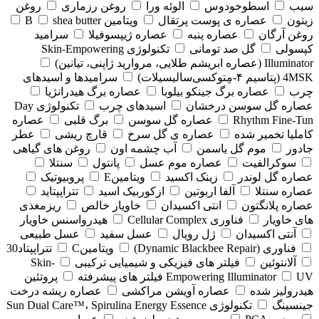
سیب
اسطوخودوس
الوئه ورا
روغن رزماری
روغن
زیتون
عصاره ی پوست پرتقال
ویتامین B
shea butter
روغن آرگان
عصاره پنبه
عصاره ژیپسوفیلا
سرامید
کپسولی
گل صد تومانی
تکنولوژی Skin-Empowering
Illuminator (عصاره ابریشم طلایی، مروارید ژاپنی، تیانین)
4MSK (پتاسیم ۴‑مِتوکسی‌سالیسیلات)
سرامیدها و اسیدهای
چرب
عصاره برگ جینکو بیلوبا
عصاره برگ هیدرانژیا
عصاره گل سوسن درخشان
اسیدهای چرب
تکنولوژی Day
Rhythm Fine‑Tun
عصاره گل سوسن
برگ قلبی
عصاره
کاملیا تخمیر شده
عصاره ی گل سرخ
قارچ ریشی
عطر
جادور
موم گل یاسمن
آب چشمه اون
روغن های گیاهی
سوکرالفیت
عصاره موم عسل
پانتول
سنتلا
عصاره گل لوندر
زینک اکسید
ویتامینE
پروبیوتیک
عصاره سنتلا
آلفا اربوتین
ازکوربیک اسید
تتراپپتاید
عصاره پلانگتون
انتی اکسیدان
خاویار خالص
ریزمغذی
های خاویار
فناوری Cellular Complex
هیدرواسنس خاویار
آنتی اکسیدان
ژل رویال
عسل سفید
عسل طبیعی
فناوری (‏Dynamic Blackbee Repair)
ویتامینC
تتراپپتاد30
آلانتوئین
فیلتر های فیزیکی و شیمیایی ترکیبی
Skin-
UV فیلتر های پیشرفته
Empowering Illuminator
پروتئین
هیدرولیز شده
عصاره آویشن مراکشی
عصاره ریشه درخت
جینسینگ
تکنولوژی Sun Dual Care™، Spirulina Energy Essence