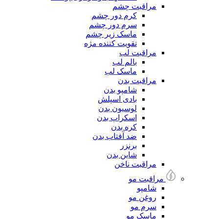
مراقبت چشم
کرم دور چشم
سرم دور چشم
ماسک زیر چشم
تقویت کننده مژه
مراقبت لب
بالم لب
ماسک لب
مراقبت بدن
شامپو بدن
بادی اسپلش
لوسیون بدن
اسکراپ بدن
کره بدن
ضد آفتاب بدن
برنزر
شاین بدن
مراقبت ناخن
مراقبت مو
شامپو
روغن مو
سرم مو
ماسک مو