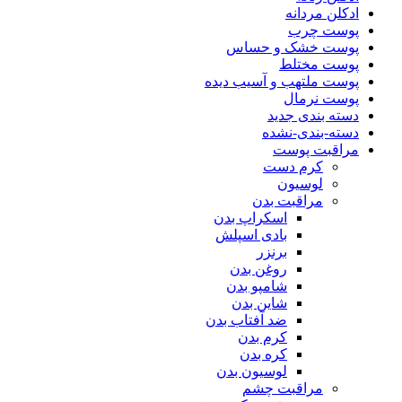
ادکلن مردانه
پوست چرب
پوست خشک و حساس
پوست مختلط
پوست ملتهب و آسیب دیده
پوست نرمال
دسته بندی جدید
دسته-بندی-نشده
مراقبت پوست
کرم دست
لوسیون
مراقبت بدن
اسکراپ بدن
بادی اسپلش
برنزر
روغن بدن
شامپو بدن
شاین بدن
ضد آفتاب بدن
کرم بدن
کره بدن
لوسیون بدن
مراقبت چشم