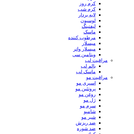
کرم روز
کرم شب
لایه بردار
لوسیون
لیفتینگ
ماسک
مرطوب کننده
میسلار
میسلار واتر
ویتامین سی
مراقبت لب
بالم لب
ماسک لب
مراقبت مو
اسپری مو
پروتئین مو
روغن مو
ژل مو
سرم مو
شامپو
شیر مو
ضد ریزش
ضد شوره