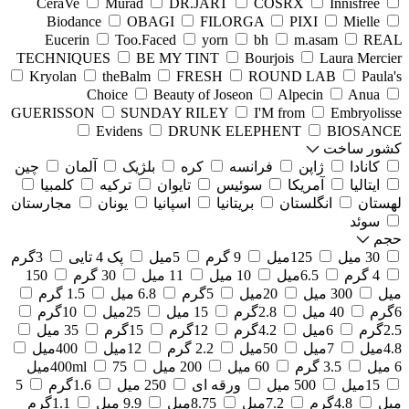
CeraVe
Murad
DR.JART
COSRX
Innisfree
Biodance
OBAGI
FILORGA
PIXI
Mielle
Eucerin
Too.Faced
yorn
bh
m.asam
REAL
TECHNIQUES
BE MY TINT
Bourjois
Laura Mercier
Kryolan
theBalm
FRESH
ROUND LAB
Paula's
Choice
Beauty of Joseon
Alpecin
Anua
GUERISSON
SUNDAY RILEY
I'M from
Embryolisse
Evidens
DRUNK ELEPHENT
BIOSANCE
کشور ساخت
کانادا
ژاپن
فرانسه
کره
بلژیک
آلمان
چین
ایتالیا
آمریکا
سوئیس
تایوان
ترکیه
کلمبیا
لهستان
انگلستان
بریتانیا
اسپانیا
یونان
مجارستان
سوئد
حجم
30 میل
125میل
9 گرم
5میل
پک 4 تایی
3گرم
4 گرم
6.5میل
10 میل
11 میل
30 گرم
150
میل
300 میل
20میل
5گرم
6.8 میل
1.5 گرم
6گرم
40 میل
2.8گرم
15 میل
25میل
10گرم
2.5گرم
6میل
4.2گرم
12گرم
15گرم
35 میل
4.8میل
7میل
50میل
2.2 گرم
12میل
400میل
6 میل
3.5 گرم
60 میل
200 میل
75میل
400ml
15میل
500 میل
ورقه ای
250 میل
1.6گرم
5
میل
4.8گرم
7.2میل
8.75میل
9.9 میل
1.1گرم