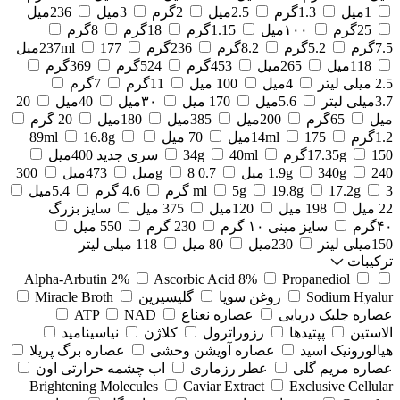
1میل
1.3گرم
2.5میل
2گرم
3میل
236میل
25گرم
۱۰۰میل
1.15گرم
18گرم
8گرم
7.5گرم
5.2گرم
8.2گرم
236گرم
177میل
237ml
118میل
265میل
453گرم
524گرم
369گرم
2.5 میلی لیتر
4میل
100 میل
11گرم
7گرم
3.7میلی لیتر
5.6میل
170 میل
۳۰میل
40میل
20
میل
65گرم
200میل
385میل
180میل
20 گرم
1.2گرم
175میل
14ml
70 میل
16.8g
89ml
150گرم
17.35g
40ml
34g
سری جدید 400میل
240 میل
340g
1.9g
0.7 g
8میل
473میل
300
3 گرم
17.2g
19.8g
5g
ml
4.6 گرم
5.4میل
22 میل
198 میل
120میل
375 میل
سایز بزرگ
۴۰گرم
سایز مینی ۱۰ گرم
230 گرم
550 میل
150میلی لیتر
230میل
80 میل
118 میلی لیتر
ترکیبات
Alpha-Arbutin 2%
Ascorbic Acid 8%
Propanediol
Sodium Hyalur
روغن سویا
گلیسیرین
Miracle Broth
عصاره جلبک دریایی
عصاره نعناع
NAD
ATP
الاستین
پپتیدها
رزوراترول
کلاژن
⁠نیاسینامید
هیالورونیک اسید
عصاره آویشن وحشی
عصاره برگ پریلا
عصاره مریم گلی
عطر رزماری
اب چشمه حرارتی اون
Brightening Molecules
Caviar Extract
Exclusive Cellular