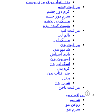
ضد التهاب و قرمزی پوست
مراقبت چشم
کرم دور چشم
سرم دور چشم
ماسک زیر چشم
تقویت کننده مژه
مراقبت لب
بالم لب
ماسک لب
مراقبت بدن
شامپو بدن
بادی اسپلش
لوسیون بدن
اسکراپ بدن
کره بدن
ضد آفتاب بدن
برنزر
شاین بدن
مراقبت ناخن
مراقبت مو
شامپو
روغن مو
سرم مو