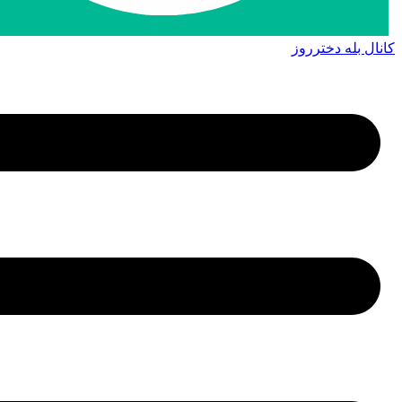
کانال بله دخترروز