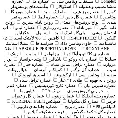
Complex
مشتقات ویتامین سی
عصاره گل
عصاره
تمشک،سیب و هندوانه
اسکوالان
پیگمنت‌های پوشش‌دار
کوتور
عصاره رز هیپ
ماندلیک اسید
عصاره مورینگا
ویتامین E
عصاره گل یاس
عصاره لیمِتّا
عصاره تمر
هندی
انواع پروتئین‌های مغذی
روغن بادام شیرین
روغن
دانه انگور
شیر بادام
عصاره رزماری
عصاره لیمو
آب
اتشفان ویشی
پلی‌گلوتامیک اسید
پنتانول
هگزایلن
گلیکول
TRI-PEPTIDE32
کافئین
5% لاکتیک اسید
2٪
نیاسینامید
حاوی ویتامین B12
سرامید ها
سنتلا اسیاتیکا
PROXYLANE
ABSOLUE PERPETUAL ROSE
طلا
عصاره ی کاکائو و آواکادو
بیزابولول
پرلیت
زینک
سیلیکا
عصاره دانه روکو
بایکالین
پپتید جوانساز
پودر
مروارید
عصاره ترافل الماس سیاه
عصاره خیار
عصاره
سیب
عصاره گل نرگس
کمپلکس آبرسان
هیالورونات
سدیم
ویتامین سی
ارگوتیونئین
اسید هیالورونیک
روغن دانه قهوه
طلای ۲۴ عیار
عصاره ترافل سیاه
عصاره شیرین بیان
عصاره قارچ کوردیسپس
عصاره کندر
آب حرارتی لاروش پوزای
زینک PCA
فیلوبیوما
عصاره ریشه آنجلیکا
عصاره زیتون
عصاره گل زعفران
قرمز
عصاره گل مگنولیا
کمپلکس KURENAI-TruLift
کمپلکس VP8
عصاره برنج
عصاره جلبک‌های دارویی
عصاره گل شکوفه گیلاس
فرمنت شکوفه گیلاس
فرمنت‌های مغذی
هگزاپپتاید-8
عصاره جوجوبا
عصاره