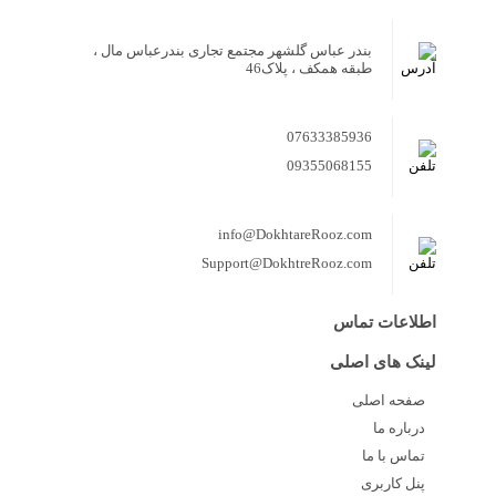
بندر عباس گلشهر مجتمع تجاری بندرعباس مال ،
طبقه همکف ، پلاک46
07633385936
09355068155
info@DokhtareRooz.com
Support@DokhtreRooz.com
اطلاعات تماس
لینک های اصلی
صفحه اصلی
درباره ما
تماس با ما
پنل کاربری