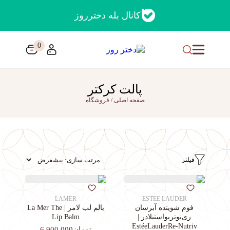
کانال بله دخترروز
0
پالت کرکتر
صفحه اصلی
/
فروشگاه
فیلتر
LAMER
ESTEE LAUDER
فوم شوینده آبرسان
بالم لب لامر | La Mer The
ری‌نوتریواستیلادر |
Lip Balm
EstéeLauderRe-Nutriv
تومان6,900,000