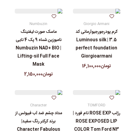
Numbuzin
Giorgio Armani
کرم پودرجورجیوآرمانی کد
ماسک صورت لیفتینگ
3.5 | Luminous silk
نامبوزین شماه 9 پک 4 تایی
| Numbuzin NAD+ BIO
perfect foundation
Lifting-sil Full Face
Giorgioarmani
Mask
تومان16,100,000
تومان2,150,000
Character
TOMFORD
رژلب ROSE EXP تام فورد |
مداد چشم ضد آب فبیولس از
ROSE EXPOSED LIP
برند کرکتر رنگ سفید|
Character Fabulous
COLOR Tom Ford N3