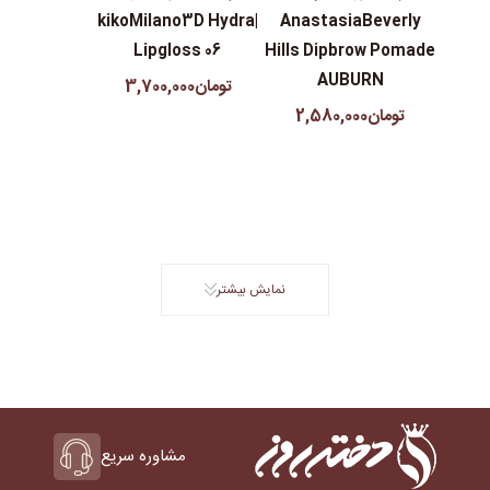
|kikoMilano3D Hydra
AnastasiaBeverly
Lipgloss 06
Hills Dipbrow Pomade
AUBURN
تومان3,700,000
تومان2,580,000
نمایش بیشتر
مشاوره سریع