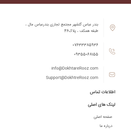
بندر عباس گلشهر مجتمع تجاری بندرعباس مال ،
طبقه همکف ، پلاک46
07633385936
09355068155
info@DokhtareRooz.com
Support@DokhtreRooz.com
اطلاعات تماس
لینک های اصلی
صفحه اصلی
درباره ما