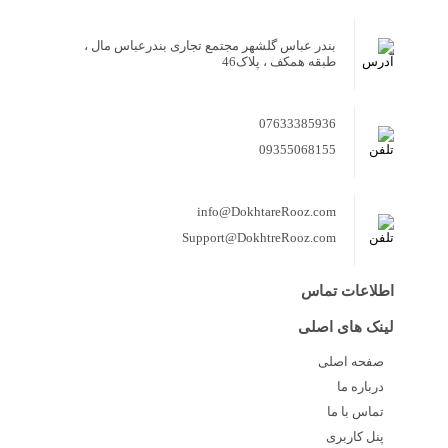
بندر عباس گلشهر مجتمع تجاری بندرعباس مال ،
طبقه همکف ، پلاک46
07633385936
09355068155
info@DokhtareRooz.com
Support@DokhtreRooz.com
اطلاعات تماس
لینک های اصلی
صفحه اصلی
درباره ما
تماس با ما
پنل کاربری