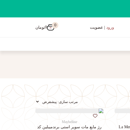
0
0
تومان
ورود
| عضویت
Maybelline
رژ مایع مات سوپر استی‌ برندمیبلین کد