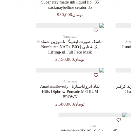
35 | Super stay matte ink liquid lip
stickmaybelline creator 35
تومان930,000
Numbuzin
کرم پودرجورجیوآرمانی کد 3.5 |
ماسک صورت لیفتینگ نامبوزین شماه 9
Lumin
پک 4 تایی | Numbuzin NAD+ BIO
Lifting-sil Full Face Mask
تومان2,150,000
Anastasia
د کرکتر
پماد ابرواناستازیا | AnastasiaBeverly
Chara
Hills Dipbrow Pomade MEDIUM
BROWN
تومان2,580,000
kiko