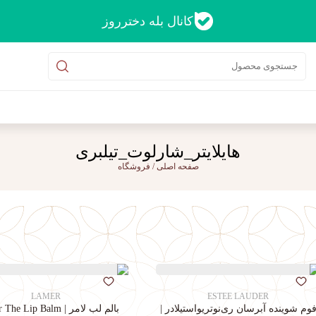
کانال بله دخترروز
هایلایتر_شارلوت_تیلبری
صفحه اصلی
/
فروشگاه
LAMER
ESTEE LAUDER
وم شوینده آبرسان ری‌نوتریواستیلادر |
بالم لب لامر | La Mer The Lip Balm