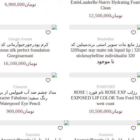
EstéeLauderRe-Nutriv Hydrating Foa
تومان6,900,000
Clean
تومان12,500,000
Giorgio Armani
Maybelline
ژ مایع مات سوپر استی‌ برندمیبلین کد
ous silk perfect foundation
320 | 320Super stay matte ink liquid lip
Giorgioarmani
stickmaybelline individualist 320
نا موجود
تومان16,100,000
Character
TOMFORD
رژلب ROSE EXP تام فورد | ROSE
مداد چشم ضد آب فبیولس از برن
EXPOSED LIP COLOR Tom Ford N
رنگ سفید| cter Fabulous
Waterproof Eye Pencil
west coast
تومان10,500,000
تومان900,000
Anastasia
Anastasia