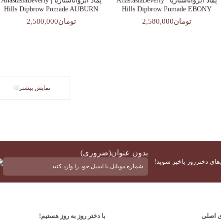
پماد ابرواناستازیا | AnastasiaBeverly
پماد ابرواناستازیا | AnastasiaBeverly
Hills Dipbrow Pomade AUBURN
Hills Dipbrow Pomade EBONY
تومان2,580,000
تومان2,580,000
نمایش بیشتر
بدون عنوان
(ضروری)
‌های دخترروز باخبر شوید!
ی اصلی
با دختر روز به روز هستیم!