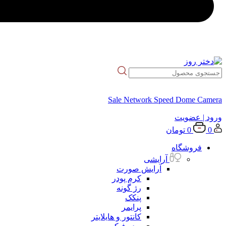
Sale Network Speed Dome Camera
ورود
| عضویت
0
0
تومان
فروشگاه
آرایشی
آرایش صورت
کرم پودر
رژ گونه
پنکک
پرایمر
کانتور و هایلایتر