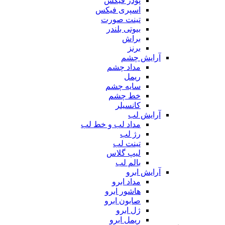
پودر فیکس
اسپری فیکس
تینت صورت
بیوتی بلندر
براش
برنز
آرایش چشم
مداد چشم
ریمل
سایه چشم
خط چشم
کانسیلر
آرایش لب
مداد لب و خط لب
رژ لب
تینت لب
لیپ گلاس
بالم لب
آرایش ابرو
مداد ابرو
هاشور ابرو
صابون ابرو
ژل ابرو
ریمل ابرو