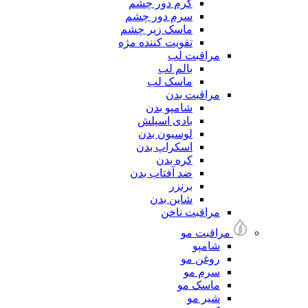
کرم دور چشم
سرم دور چشم
ماسک زیر چشم
تقویت کننده مژه
مراقبت لب
بالم لب
ماسک لب
مراقبت بدن
شامپو بدن
بادی اسپلش
لوسیون بدن
اسکراپ بدن
کره بدن
ضد آفتاب بدن
برنزر
شاین بدن
مراقبت ناخن
مراقبت مو
شامپو
روغن مو
سرم مو
ماسک مو
شیر مو