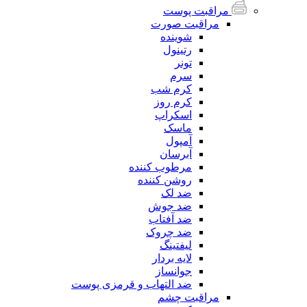
مراقبت پوست
مراقبت صورت
شوینده
رتینول
تونر
سرم
کرم شب
کرم روز
اسکراپ
ماسک
آمپول
آبرسان
مرطوب کننده
روشن کننده
ضد لک
ضد جوش
ضد آفتاب
ضد چروک
لیفتینگ
لایه بردار
جوانساز
ضد التهاب و قرمزی پوست
مراقبت چشم