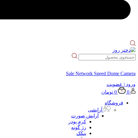
Sale Network Speed Dome Camera
ورود
| عضویت
0
0
تومان
فروشگاه
آرایشی
آرایش صورت
کرم پودر
رژ گونه
پنکک