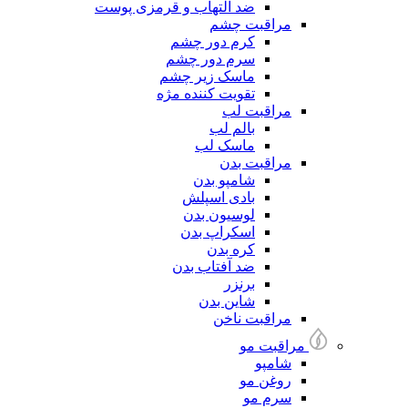
ضد التهاب و قرمزی پوست
مراقبت چشم
کرم دور چشم
سرم دور چشم
ماسک زیر چشم
تقویت کننده مژه
مراقبت لب
بالم لب
ماسک لب
مراقبت بدن
شامپو بدن
بادی اسپلش
لوسیون بدن
اسکراپ بدن
کره بدن
ضد آفتاب بدن
برنزر
شاین بدن
مراقبت ناخن
مراقبت مو
شامپو
روغن مو
سرم مو