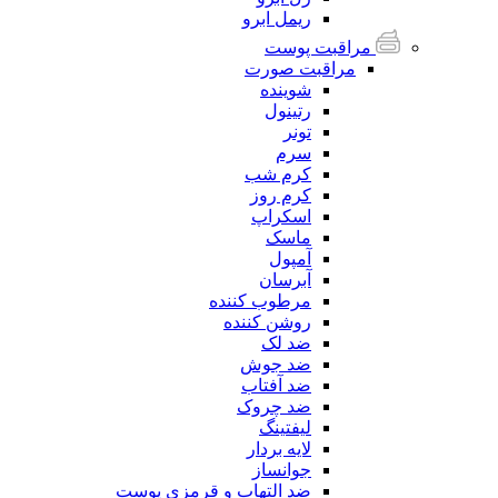
ریمل ابرو
مراقبت پوست
مراقبت صورت
شوینده
رتینول
تونر
سرم
کرم شب
کرم روز
اسکراپ
ماسک
آمپول
آبرسان
مرطوب کننده
روشن کننده
ضد لک
ضد جوش
ضد آفتاب
ضد چروک
لیفتینگ
لایه بردار
جوانساز
ضد التهاب و قرمزی پوست