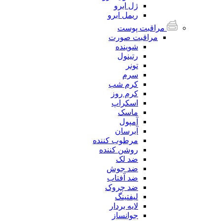
ژل ابرو
ریمل ابرو
مراقبت پوست
مراقبت صورت
شوینده
رتینول
تونر
سرم
کرم شب
کرم روز
اسکراپ
ماسک
آمپول
آبرسان
مرطوب کننده
روشن کننده
ضد لک
ضد جوش
ضد آفتاب
ضد چروک
لیفتینگ
لایه بردار
جوانساز