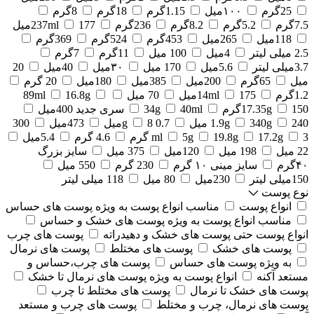
25گرم
۱۰۰میل
1.15گرم
18گرم
8گرم
7.5گرم
5.2گرم
8.2گرم
236گرم
177میل
237ml
118میل
265میل
453گرم
524گرم
369گرم
2.5 میلی لیتر
4میل
100 میل
11گرم
7گرم
3.7میلی لیتر
5.6میل
170 میل
۳۰میل
40میل
20
میل
65گرم
200میل
385میل
180میل
20 گرم
1.2گرم
175میل
14ml
70 میل
16.8g
89ml
150گرم
17.35g
40ml
34g
سری جدید 400میل
240 میل
340g
1.9g
0.7 g
8میل
473میل
300
3 گرم
17.2g
19.8g
5g
ml
4.6 گرم
5.4میل
22 میل
198 میل
120میل
375 میل
سایز بزرگ
۴۰گرم
سایز مینی ۱۰ گرم
230 گرم
550 میل
150میلی لیتر
230میل
80 میل
118 میلی لیتر
نوع پوست
انواع پوست
مناسب انواع پوست به ویژه پوست های حساس
مناسب انواع پوست به ویژه پوست های خشک و حساس
انواع پوست حتی پوست های خشک و دهیدراته
پوست های چرب
پوست های خشک
پوست های مختلط
پوست های نرمال
به ویژه پوست های حساس
پوست های چرب،حساس و
مستعد آکنه
انواع پوست به ویژه پوست های نرمال تا خشک
پوست های خشک تا نرمال
پوست های مختلط تا چرب
پوست های نرمال، چرب و مختلط
پوست های چرب و مستعد