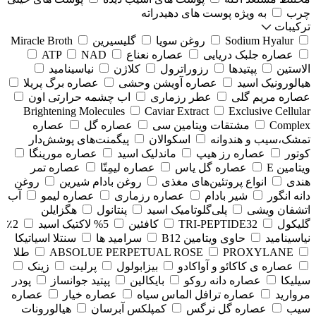
چرب
به ویژه پوست های دهیدراته
ترکیبات
Sodium Hyalur
روغن سویا
گلیسیرین
Miracle Broth
عصاره جلبک دریایی
عصاره نعناع
NAD
ATP
الاستین
پپتیدها
رزوراترول
کلاژن
⁠نیاسینامید
هیالورونیک اسید
عصاره آویشن وحشی
عصاره برگ پریلا
عصاره مریم گلی
عطر رزماری
اب چشمه حرارتی اون
Brightening Molecules
Caviar Extract
Exclusive Cellular
Complex
مشتقات ویتامین سی
عصاره گل
عصاره
تمشک،سیب و هندوانه
اسکوالان
پیگمنت‌های پوشش‌دار
کوتور
عصاره رز هیپ
ماندلیک اسید
عصاره مورینگا
ویتامین E
عصاره گل یاس
عصاره لیمِتّا
عصاره تمر
هندی
انواع پروتئین‌های مغذی
روغن بادام شیرین
روغن
دانه انگور
شیر بادام
عصاره رزماری
عصاره لیمو
آب
اتشفان ویشی
پلی‌گلوتامیک اسید
پنتانول
هگزایلن
گلیکول
TRI-PEPTIDE32
کافئین
5% لاکتیک اسید
2٪
نیاسینامید
حاوی ویتامین B12
سرامید ها
سنتلا اسیاتیکا
PROXYLANE
ABSOLUE PERPETUAL ROSE
طلا
عصاره ی کاکائو و آواکادو
بیزابولول
پرلیت
زینک
سیلیکا
عصاره دانه روکو
بایکالین
پپتید جوانساز
پودر
مروارید
عصاره ترافل الماس سیاه
عصاره خیار
عصاره
سیب
عصاره گل نرگس
کمپلکس آبرسان
هیالورونات