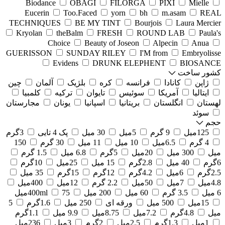
Biodance
OBAGI
FILORGA
PIXI
Mielle
Eucerin
Too.Faced
yorn
bh
m.asam
REAL
TECHNIQUES
BE MY TINT
Bourjois
Laura Mercier
Kryolan
theBalm
FRESH
ROUND LAB
Paula's
Choice
Beauty of Joseon
Alpecin
Anua
GUERISSON
SUNDAY RILEY
I'M from
Embryolisse
Evidens
DRUNK ELEPHENT
BIOSANCE
کشور ساخت
ژاپن
کانادا
فرانسه
کره
بلژیک
آلمان
چین
ایتالیا
آمریکا
سوئیس
تایوان
ترکیه
کلمبیا
لهستان
انگلستان
بریتانیا
اسپانیا
یونان
مجارستان
سوئد
حجم
125میل
9 گرم
5میل
30 میل
پک 4 تایی
3گرم
4 گرم
6.5میل
10 میل
11 میل
30 گرم
150
میل
300 میل
20میل
5گرم
6.8 میل
1.5 گرم
6گرم
40 میل
2.8گرم
15 میل
25میل
10گرم
2.5گرم
6میل
4.2گرم
12گرم
15گرم
35 میل
4.8میل
7میل
50میل
2.2 گرم
12میل
400میل
6 میل
3.5 گرم
60 میل
200 میل
75میل
400ml
15میل
500 میل
ورقه ای
250 میل
1.6گرم
5
میل
4.8گرم
7.2میل
8.75میل
9.9 میل
1.1گرم
1میل
1.3گرم
2.5میل
2گرم
3میل
236میل