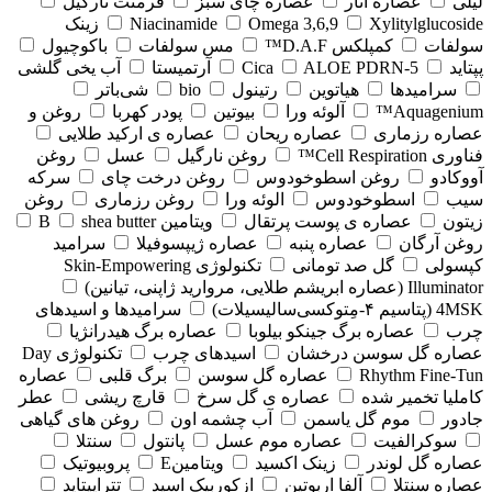
لیلی
عصاره انار
عصاره چای سبز
فرمنت نارگیل
Xylitylglucoside
Omega 3,6,9
Niacinamide
زینک
سولفات
کمپلکس D.A.F™
مس سولفات
باکوچیول
پپتاید
5-Cica
ALOE PDRN
آرتمیستا
آب یخی گلشی
سرامیدها
هیاتوین
رتینول
bio
شی‌باتر
Aquagenium™
آلوئه ورا
بیوتین
پودر کهربا
روغن و
عصاره رزماری
عصاره ریحان
عصاره ی ارکید طلایی
فناوری Cell Respiration™
روغن نارگیل
عسل
روغن
آووکادو
روغن اسطوخودوس
روغن درخت چای
سرکه
سیب
اسطوخودوس
الوئه ورا
روغن رزماری
روغن
زیتون
عصاره ی پوست پرتقال
ویتامین B
shea butter
روغن آرگان
عصاره پنبه
عصاره ژیپسوفیلا
سرامید
کپسولی
گل صد تومانی
تکنولوژی Skin-Empowering
Illuminator (عصاره ابریشم طلایی، مروارید ژاپنی، تیانین)
4MSK (پتاسیم ۴‑مِتوکسی‌سالیسیلات)
سرامیدها و اسیدهای
چرب
عصاره برگ جینکو بیلوبا
عصاره برگ هیدرانژیا
عصاره گل سوسن درخشان
اسیدهای چرب
تکنولوژی Day
Rhythm Fine‑Tun
عصاره گل سوسن
برگ قلبی
عصاره
کاملیا تخمیر شده
عصاره ی گل سرخ
قارچ ریشی
عطر
جادور
موم گل یاسمن
آب چشمه اون
روغن های گیاهی
سوکرالفیت
عصاره موم عسل
پانتول
سنتلا
عصاره گل لوندر
زینک اکسید
ویتامینE
پروبیوتیک
عصاره سنتلا
آلفا اربوتین
ازکوربیک اسید
تتراپپتاید