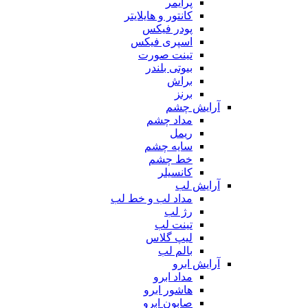
پرایمر
کانتور و هایلایتر
پودر فیکس
اسپری فیکس
تینت صورت
بیوتی بلندر
براش
برنز
آرایش چشم
مداد چشم
ریمل
سایه چشم
خط چشم
کانسیلر
آرایش لب
مداد لب و خط لب
رژ لب
تینت لب
لیپ گلاس
بالم لب
آرایش ابرو
مداد ابرو
هاشور ابرو
صابون ابرو