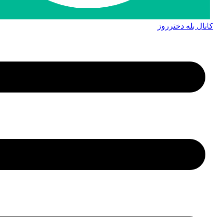
کانال بله دخترروز