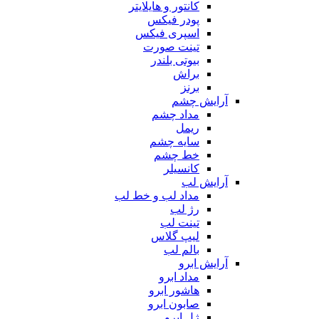
کانتور و هایلایتر
پودر فیکس
اسپری فیکس
تینت صورت
بیوتی بلندر
براش
برنز
آرایش چشم
مداد چشم
ریمل
سایه چشم
خط چشم
کانسیلر
آرایش لب
مداد لب و خط لب
رژ لب
تینت لب
لیپ گلاس
بالم لب
آرایش ابرو
مداد ابرو
هاشور ابرو
صابون ابرو
ژل ابرو