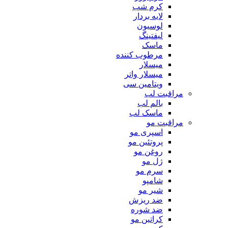
کرم شب
لایه بردار
لوسیون
لیفتینگ
ماسک
مرطوب کننده
میسلار
میسلار واتر
ویتامین سی
مراقبت لب
بالم لب
ماسک لب
مراقبت مو
اسپری مو
پروتئین مو
روغن مو
ژل مو
سرم مو
شامپو
شیر مو
ضد ریزش
ضد شوره
کراتین مو