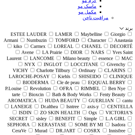
کرم مو
ماسک مو
مکمل مو
مراقبت ناخن
برند
ESTEE LAUDER
LAMER
Maybelline
Giorgio
Armani
Numbuzin
TOMFORD
Character
Anastasia
kiko
Carmex
LOREAL
CHANEL
DECORTÉ
Avene
LA Prairie
DIOR
NARS
Yves Saint
Laurent
LANCOME
Milano beauty
essence
MAC
NYX
INGLOT
LOCCITANE
Givenchy
VICHY
Charlotte Tillbury
Ordinary
CLARINS
LAROCHE-POSAY
Kiehls
SHISEIDO
CLINIQUE
BIODERMA
Cle de peau
EQQUAL BERRY
P.Louise
Revolution
OFRA
RIMMEL
Ben Nye
tarte
Bioxcin
Bath & Body Works
Fenty Beauty
AROMATICA
HUDA BEAUTY
GUERLIAN
cantu
LANEIGE
Dr.althea
Isntree
axis-y
CENTELLA
ISDIN
ZO SKIN HEALTH
Ogx
VICTORIA’S
SECRET
sisley
BENEFIT
Simple
L.A GIRL
SEPHORA
KERASTASE
SOME BY MI
Isadora
CeraVe
Murad
DR.JART
COSRX
Innisfree