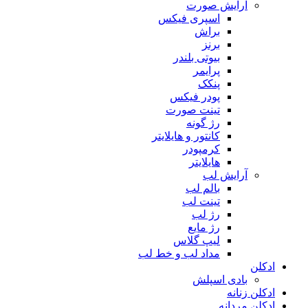
آرایش صورت
اسپری فیکس
براش
برنز
بیوتی بلندر
پرایمر
پنکک
پودر فیکس
تینت صورت
رژ گونه
کانتور و هایلایتر
کرمپودر
هایلایتر
آرایش لب
بالم لب
تینت لب
رژ لب
رژ مایع
لیپ گلاس
مداد لب و خط لب
ادکلن
بادی اسپلش
ادکلن زنانه
ادکلن مردانه