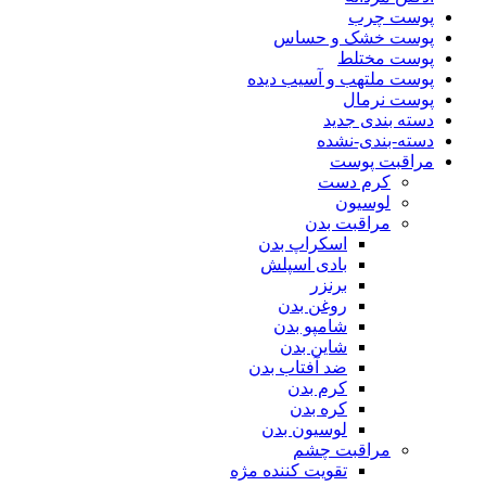
پوست چرب
پوست خشک و حساس
پوست مختلط
پوست ملتهب و آسیب دیده
پوست نرمال
دسته بندی جدید
دسته-بندی-نشده
مراقبت پوست
کرم دست
لوسیون
مراقبت بدن
اسکراپ بدن
بادی اسپلش
برنزر
روغن بدن
شامپو بدن
شاین بدن
ضد آفتاب بدن
کرم بدن
کره بدن
لوسیون بدن
مراقبت چشم
تقویت کننده مژه