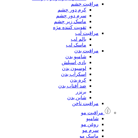
مراقبت چشم
کرم دور چشم
سرم دور چشم
ماسک زیر چشم
تقویت کننده مژه
مراقبت لب
بالم لب
ماسک لب
مراقبت بدن
شامپو بدن
بادی اسپلش
لوسیون بدن
اسکراپ بدن
کره بدن
ضد آفتاب بدن
برنزر
شاین بدن
مراقبت ناخن
مراقبت مو
شامپو
روغن مو
سرم مو
ماسک مو