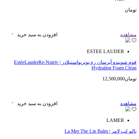
تومان
مشاهده
افزودن به سبد خرید
ESTEE LAUDER
فوم شوینده آبرسان ری‌نوتریواستیلادر | EstéeLauderRe-Nutriv
Hydrating Foam Clean
تومان12,500,000
مشاهده
افزودن به سبد خرید
LAMER
بالم لب لامر | La Mer The Lip Balm