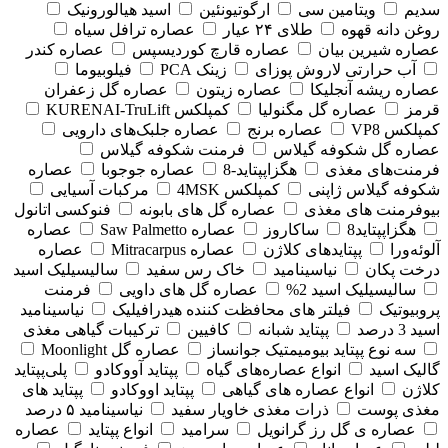
سدیم
ویتامین سی
ارگوتیونئین
اسید هیالورونیک
روغن دانه قهوه
طلای ۲۴ عیار
عصاره ترافل سیاه
عصاره شیرین بیان
عصاره قارچ کوردیسپس
عصاره کندر
آب حرارتی لاروش پوزای
زینک PCA
فیلوبیوما
عصاره ریشه آنجلیکا
عصاره زیتون
عصاره گل زعفران
قرمز
عصاره گل مگنولیا
کمپلکس KURENAI-TruLift
کمپلکس VP8
عصاره برنج
عصاره جلبک‌های دارویی
عصاره گل شکوفه گیلاس
فرمنت شکوفه گیلاس
فرمنت‌های مغذی
هگزاپپتاید-8
عصاره جوجوبا
عصاره
شکوفه گیلاس ژاپنی
کمپلکس 4MSK
مرکبات آسیایی
بیوفرمنت های مغذی
عصاره گل های بابونه
فنوکسی اتانول
هگزاپپتاید8
ساکاروز
عصاره Saw Palmetto
عصاره
آلوئه‌ورا
پپتایدهای کلاژن
عصاره Mitracarpus
عصاره
درخت پکان
نیاسینامید
خاک رس سفید
سالیسیلیک اسید
سالیسیلیک اسید 2%
عصاره گل های داویی
فرمنت
پروبیوتیک
فیلتر های محافظت کننده هیدرافیلیک
نیاسینامید
اسید 3 درصد
پپتاید شبانه
کافیین
ترکیبات گیاهی مغذی
سه نوع پپتاید بیومیمتیک جوانساز
عصاره گل Moonlight
گالیک اسید
انواع عصاره‌های گیاه
پپتاید آووکادو
پلی‌پپتاید
کلاژن
انواع عصاره های گیاهی
پپتاید اووکادو
پپتاید های
مغذی پوست
ذرات مغذی خاویار سفید
نیاسینامید ۵ درصد
عصاره ی گل رز گرانویل
سرامید
انواع پپتاید
عصاره