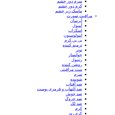
سرم دور چشم
کرم دور چشم
ماسک زیر چشم
مراقبت صورت
آبرسان
آمپول
اسکراپ
امولوسیون
بی بی کرم
ترمیم کننده
تونر
جوانساز
رتینول
روشن کننده
ست مراقبتی
سرم
شوینده
ضد آفتاب
ضد التهاب و قرمزی پوست
‌ضد جوش
ضد چروک
ضد لک
کرم
کرم روز