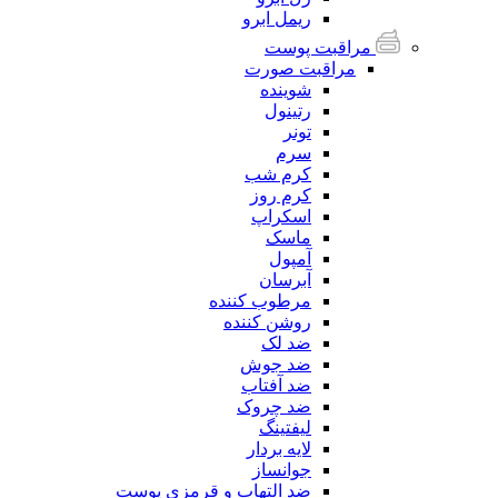
ریمل ابرو
مراقبت پوست
مراقبت صورت
شوینده
رتینول
تونر
سرم
کرم شب
کرم روز
اسکراپ
ماسک
آمپول
آبرسان
مرطوب کننده
روشن کننده
ضد لک
ضد جوش
ضد آفتاب
ضد چروک
لیفتینگ
لایه بردار
جوانساز
ضد التهاب و قرمزی پوست