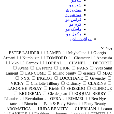
شامپو
شیر مو
ضد ریزش
ضد شوره
کراتین مو
کرم مو
ماسک مو
مکمل مو
مراقبت ناخن
برند
ESTEE LAUDER
LAMER
Maybelline
Giorgio
Armani
Numbuzin
TOMFORD
Character
Anastasia
kiko
Carmex
LOREAL
CHANEL
DECORTÉ
Avene
LA Prairie
DIOR
NARS
Yves Saint
Laurent
LANCOME
Milano beauty
essence
MAC
NYX
INGLOT
LOCCITANE
Givenchy
VICHY
Charlotte Tillbury
Ordinary
CLARINS
LAROCHE-POSAY
Kiehls
SHISEIDO
CLINIQUE
BIODERMA
Cle de peau
EQQUAL BERRY
P.Louise
Revolution
OFRA
RIMMEL
Ben Nye
tarte
Bioxcin
Bath & Body Works
Fenty Beauty
AROMATICA
HUDA BEAUTY
GUERLIAN
cantu
LANEIGE
Dr.althea
Isntree
axis-y
CENTELLA