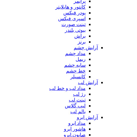
پرایمر
کانتور و هایلایتر
پودر فیکس
اسپری فیکس
تینت صورت
بیوتی بلندر
براش
برنز
آرایش چشم
مداد چشم
ریمل
سایه چشم
خط چشم
کانسیلر
آرایش لب
مداد لب و خط لب
رژ لب
تینت لب
لیپ گلاس
بالم لب
آرایش ابرو
مداد ابرو
هاشور ابرو
صابون ابرو