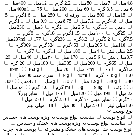
4.8میل
7میل
50میل
2.2 گرم
12میل
400میل
6 میل
3.5 گرم
60 میل
200 میل
75میل
400ml
15میل
500 میل
ورقه ای
250 میل
1.6گرم
5
میل
4.8گرم
7.2میل
8.75میل
9.9 میل
1.1گرم
1میل
1.3گرم
2.5میل
2گرم
3میل
236میل
25گرم
۱۰۰میل
1.15گرم
18گرم
8گرم
7.5گرم
5.2گرم
8.2گرم
236گرم
177میل
237ml
118میل
265میل
453گرم
524گرم
369گرم
2.5 میلی لیتر
4میل
100 میل
11گرم
7گرم
3.7میلی لیتر
5.6میل
170 میل
۳۰میل
40میل
20
میل
65گرم
200میل
385میل
180میل
20 گرم
1.2گرم
175میل
14ml
70 میل
16.8g
89ml
150گرم
17.35g
40ml
34g
سری جدید 400میل
240 میل
340g
1.9g
0.7 g
8میل
473میل
300
3 گرم
17.2g
19.8g
5g
ml
4.6 گرم
5.4میل
22 میل
198 میل
120میل
375 میل
سایز بزرگ
۴۰گرم
سایز مینی ۱۰ گرم
230 گرم
550 میل
150میلی لیتر
230میل
80 میل
118 میلی لیتر
نوع پوست
انواع پوست
مناسب انواع پوست به ویژه پوست های حساس
مناسب انواع پوست به ویژه پوست های خشک و حساس
انواع پوست حتی پوست های خشک و دهیدراته
پوست های چرب