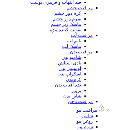
ضد التهاب و قرمزی پوست
مراقبت چشم
کرم دور چشم
سرم دور چشم
ماسک زیر چشم
تقویت کننده مژه
مراقبت لب
بالم لب
ماسک لب
مراقبت بدن
شامپو بدن
بادی اسپلش
لوسیون بدن
اسکراپ بدن
کره بدن
ضد آفتاب بدن
برنزر
شاین بدن
مراقبت ناخن
مراقبت مو
شامپو
روغن مو
سرم مو