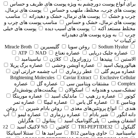
برای انواع پوست دورچشم به ویژه پوست های ظریف و حساس
پوست های چرب، مختلط، ملتهب و حساس
پوست های نرمال،
چرب و خشک
پوست های نرمال، خشک و دهیدراته
مناسب
پوست های نرمال، خشک و حساس
مناسب پوست های چرب و
مختلط مستعد آکنه
پوست های آسیب دیده
پوست های خیلی
چرب
به ویژه پوست های دهیدراته
ترکیبات
Sodium Hyalur
روغن سویا
گلیسیرین
Miracle Broth
عصاره جلبک دریایی
عصاره نعناع
NAD
ATP
الاستین
پپتیدها
رزوراترول
کلاژن
⁠نیاسینامید
هیالورونیک اسید
عصاره آویشن وحشی
عصاره برگ پریلا
عصاره مریم گلی
عطر رزماری
اب چشمه حرارتی اون
Brightening Molecules
Caviar Extract
Exclusive Cellular
Complex
مشتقات ویتامین سی
عصاره گل
عصاره
تمشک،سیب و هندوانه
اسکوالان
پیگمنت‌های پوشش‌دار
کوتور
عصاره رز هیپ
ماندلیک اسید
عصاره مورینگا
ویتامین E
عصاره گل یاس
عصاره لیمِتّا
عصاره تمر
هندی
انواع پروتئین‌های مغذی
روغن بادام شیرین
روغن
دانه انگور
شیر بادام
عصاره رزماری
عصاره لیمو
آب
اتشفان ویشی
پلی‌گلوتامیک اسید
پنتانول
هگزایلن
گلیکول
TRI-PEPTIDE32
کافئین
5% لاکتیک اسید
2٪
نیاسینامید
حاوی ویتامین B12
سرامید ها
سنتلا اسیاتیکا