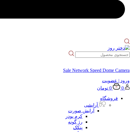
Sale Network Speed Dome Camera
ورود
| عضویت
0
0
تومان
فروشگاه
آرایشی
آرایش صورت
کرم پودر
رژ گونه
پنکک