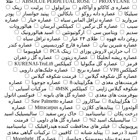
PROXYLANE
ABSOLUE PERPETUAL ROSE
طلا
عصاره ی کاکائو و آواکادو
بیزابولول
پرلیت
زینک
سیلیکا
عصاره دانه روکو
بایکالین
پپتید جوانساز
پودر
مروارید
عصاره ترافل الماس سیاه
عصاره خیار
عصاره
سیب
عصاره گل نرگس
کمپلکس آبرسان
هیالورونات
سدیم
ویتامین سی
ارگوتیونئین
اسید هیالورونیک
روغن دانه قهوه
طلای ۲۴ عیار
عصاره ترافل سیاه
عصاره شیرین بیان
عصاره قارچ کوردیسپس
عصاره کندر
آب حرارتی لاروش پوزای
زینک PCA
فیلوبیوما
عصاره ریشه آنجلیکا
عصاره زیتون
عصاره گل زعفران
قرمز
عصاره گل مگنولیا
کمپلکس KURENAI-TruLift
کمپلکس VP8
عصاره برنج
عصاره جلبک‌های دارویی
عصاره گل شکوفه گیلاس
فرمنت شکوفه گیلاس
فرمنت‌های مغذی
هگزاپپتاید-8
عصاره جوجوبا
عصاره
شکوفه گیلاس ژاپنی
کمپلکس 4MSK
مرکبات آسیایی
بیوفرمنت های مغذی
عصاره گل های بابونه
فنوکسی اتانول
هگزاپپتاید8
ساکاروز
عصاره Saw Palmetto
عصاره
آلوئه‌ورا
پپتایدهای کلاژن
عصاره Mitracarpus
عصاره
درخت پکان
نیاسینامید
خاک رس سفید
سالیسیلیک اسید
سالیسیلیک اسید 2%
عصاره گل های داویی
فرمنت
پروبیوتیک
فیلتر های محافظت کننده هیدرافیلیک
نیاسینامید
اسید 3 درصد
پپتاید شبانه
کافیین
ترکیبات گیاهی مغذی
سه نوع پپتاید بیومیمتیک جوانساز
عصاره گل Moonlight