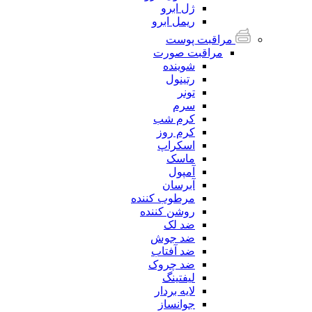
ژل ابرو
ریمل ابرو
مراقبت پوست
مراقبت صورت
شوینده
رتینول
تونر
سرم
کرم شب
کرم روز
اسکراپ
ماسک
آمپول
آبرسان
مرطوب کننده
روشن کننده
ضد لک
ضد جوش
ضد آفتاب
ضد چروک
لیفتینگ
لایه بردار
جوانساز