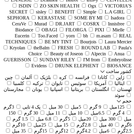
ISDIN
ZO SKIN HEALTH
Ogx
VICTORIA’S
SECRET
sisley
BENEFIT
Simple
L.A GIRL
SEPHORA
KERASTASE
SOME BY MI
Isadora
CeraVe
Murad
DR.JART
COSRX
Innisfree
Biodance
OBAGI
FILORGA
PIXI
Mielle
Eucerin
Too.Faced
yorn
bh
m.asam
REAL
TECHNIQUES
BE MY TINT
Bourjois
Laura Mercier
Kryolan
theBalm
FRESH
ROUND LAB
Paula's
Choice
Beauty of Joseon
Alpecin
Anua
GUERISSON
SUNDAY RILEY
I'M from
Embryolisse
Evidens
DRUNK ELEPHENT
BIOSANCE
کشور ساخت
ژاپن
کانادا
فرانسه
کره
بلژیک
آلمان
چین
ایتالیا
آمریکا
سوئیس
تایوان
ترکیه
کلمبیا
لهستان
انگلستان
بریتانیا
اسپانیا
یونان
مجارستان
سوئد
حجم
125میل
9 گرم
5میل
30 میل
پک 4 تایی
3گرم
4 گرم
6.5میل
10 میل
11 میل
30 گرم
150
میل
300 میل
20میل
5گرم
6.8 میل
1.5 گرم
6گرم
40 میل
2.8گرم
15 میل
25میل
10گرم
2.5گرم
6میل
4.2گرم
12گرم
15گرم
35 میل