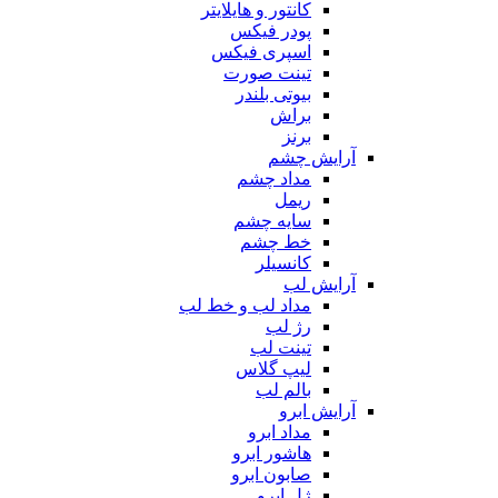
کانتور و هایلایتر
پودر فیکس
اسپری فیکس
تینت صورت
بیوتی بلندر
براش
برنز
آرایش چشم
مداد چشم
ریمل
سایه چشم
خط چشم
کانسیلر
آرایش لب
مداد لب و خط لب
رژ لب
تینت لب
لیپ گلاس
بالم لب
آرایش ابرو
مداد ابرو
هاشور ابرو
صابون ابرو
ژل ابرو