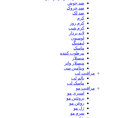
‌ضد جوش
ضد چروک
ضد لک
کرم
کرم روز
کرم شب
لایه بردار
لوسیون
لیفتینگ
ماسک
مرطوب کننده
میسلار
میسلار واتر
ویتامین سی
مراقبت لب
بالم لب
ماسک لب
مراقبت مو
اسپری مو
پروتئین مو
روغن مو
ژل مو
سرم مو