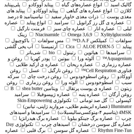
گالیک اسید
انواع عصاره‌های گیاه
پپتاید آووکادو
پلی‌پپتاید
کلاژن
انواع عصاره های گیاهی
پپتاید اووکادو
پپتاید های
مغذی پوست
ذرات مغذی خاویار سفید
نیاسینامید ۵ درصد
عصاره ی گل رز گرانویل
سرامید
انواع پپتاید
عصاره
لیلی
عصاره انار
عصاره چای سبز
فرمنت نارگیل
Xylitylglucoside
Omega 3,6,9
Niacinamide
زینک
سولفات
کمپلکس D.A.F™
مس سولفات
باکوچیول
پپتاید
5-Cica
ALOE PDRN
آرتمیستا
آب یخی گلشی
سرامیدها
هیاتوین
رتینول
bio
شی‌باتر
Aquagenium™
آلوئه ورا
بیوتین
پودر کهربا
روغن و
عصاره رزماری
عصاره ریحان
عصاره ی ارکید طلایی
فناوری Cell Respiration™
روغن نارگیل
عسل
روغن
آووکادو
روغن اسطوخودوس
روغن درخت چای
سرکه
سیب
اسطوخودوس
الوئه ورا
روغن رزماری
روغن
زیتون
عصاره ی پوست پرتقال
ویتامین B
shea butter
روغن آرگان
عصاره پنبه
عصاره ژیپسوفیلا
سرامید
کپسولی
گل صد تومانی
تکنولوژی Skin-Empowering
Illuminator (عصاره ابریشم طلایی، مروارید ژاپنی، تیانین)
4MSK (پتاسیم ۴‑مِتوکسی‌سالیسیلات)
سرامیدها و اسیدهای
چرب
عصاره برگ جینکو بیلوبا
عصاره برگ هیدرانژیا
عصاره گل سوسن درخشان
اسیدهای چرب
تکنولوژی Day
Rhythm Fine‑Tun
عصاره گل سوسن
برگ قلبی
عصاره