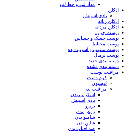
مداد لب و خط لب
ادکلن
بادی اسپلش
ادکلن زنانه
ادکلن مردانه
پوست چرب
پوست خشک و حساس
پوست مختلط
پوست ملتهب و آسیب دیده
پوست نرمال
دسته بندی جدید
دسته-بندی-نشده
مراقبت پوست
کرم دست
لوسیون
مراقبت بدن
اسکراپ بدن
بادی اسپلش
برنزر
روغن بدن
شامپو بدن
شاین بدن
ضد آفتاب بدن