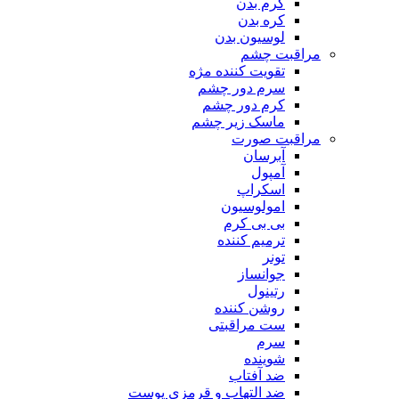
کرم بدن
کره بدن
لوسیون بدن
مراقبت چشم
تقویت کننده مژه
سرم دور چشم
کرم دور چشم
ماسک زیر چشم
مراقبت صورت
آبرسان
آمپول
اسکراپ
امولوسیون
بی بی کرم
ترمیم کننده
تونر
جوانساز
رتینول
روشن کننده
ست مراقبتی
سرم
شوینده
ضد آفتاب
ضد التهاب و قرمزی پوست