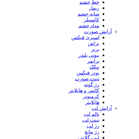
خط چشم
ریمل
سایه چشم
کانسیلر
مداد چشم
آرایش صورت
اسپری فیکس
براش
برنز
بیوتی بلندر
پرایمر
پنکک
پودر فیکس
تینت صورت
رژ گونه
کانتور و هایلایتر
کرمپودر
هایلایتر
آرایش لب
بالم لب
تینت لب
رژ لب
رژ مایع
لیپ گلاس