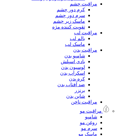
مراقبت چشم
کرم دور چشم
سرم دور چشم
ماسک زیر چشم
تقویت کننده مژه
مراقبت لب
بالم لب
ماسک لب
مراقبت بدن
شامپو بدن
بادی اسپلش
لوسیون بدن
اسکراپ بدن
کره بدن
ضد آفتاب بدن
برنزر
شاین بدن
مراقبت ناخن
مراقبت مو
شامپو
روغن مو
سرم مو
ماسک مو