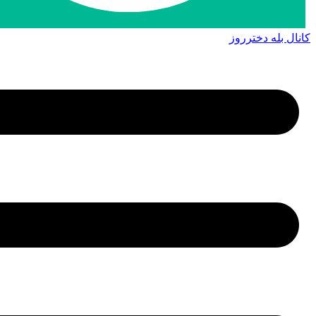
کانال بله دخترروز