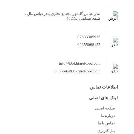
بندر عباس گلشهر مجتمع تجاری بندرعباس مال ،
طبقه همکف ، پلاک46
07633385936
09355068155
info@DokhtareRooz.com
Support@DokhtreRooz.com
اطلاعات تماس
لینک های اصلی
صفحه اصلی
درباره ما
تماس با ما
پنل کاربری