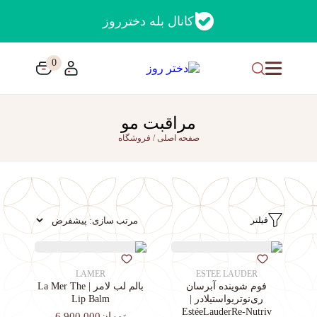
کانال بله دخترروز
0
مراقبت مو
صفحه اصلی
/
فروشگاه
فیلتر
LAMER
ESTEE LAUDER
فوم شوینده آبرسان
بالم لب لامر | La Mer The
ری‌نوتریواستیلادر |
Lip Balm
EstéeLauderRe-Nutriv
تومان6,900,000