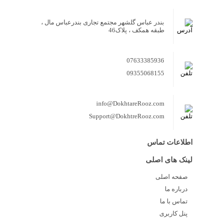
بندر عباس گلشهر مجتمع تجاری بندرعباس مال ،
طبقه همکف ، پلاک46
07633385936
09355068155
info@DokhtareRooz.com
Support@DokhtreRooz.com
اطلاعات تماس
لینک های اصلی
صفحه اصلی
درباره ما
تماس با ما
پنل کاربری