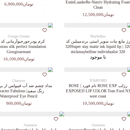
EstéeLauderRe-Nutriv Hydrating Foa
تومان6,900,000
Clean
تومان12,500,000
Giorgio Armani
Maybelline
ژ مایع مات سوپر استی‌ برندمیبلین کد
ous silk perfect foundation
320 | 320Super stay matte ink liquid lip
Giorgioarmani
stickmaybelline individualist 320
نا موجود
تومان16,100,000
Character
TOMFORD
رژلب ROSE EXP تام فورد | ROSE
مداد چشم ضد آب فبیولس از برن
EXPOSED LIP COLOR Tom Ford N
رنگ سفید| cter Fabulous
Waterproof Eye Pencil
west coast
تومان10,500,000
تومان900,000
Anastasia
Anastasia