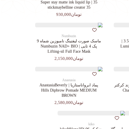
35 | Super stay matte ink liquid lip
stickmaybelline creator 35
تومان930,000
Numbuzin
کرم پودرجورجیوآرمانی کد 3.5 |
ماسک صورت لیفتینگ نامبوزین شماه 9
Lumin
پک 4 تایی | Numbuzin NAD+ BIO
Lifting-sil Full Face Mask
تومان2,150,000
Anastasia
د کرکتر
پماد ابرواناستازیا | AnastasiaBeverly
Chara
Hills Dipbrow Pomade MEDIUM
BROWN
تومان2,580,000
kiko