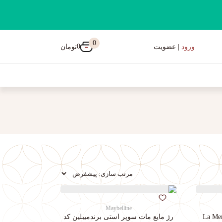
0
0
تومان
ورود
| عضویت
Maybelline
رژ مایع مات سوپر استی‌ برندمیبلین کد