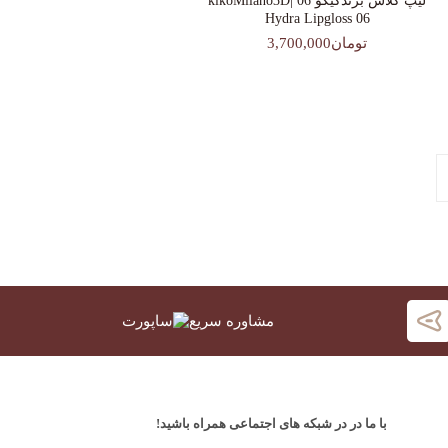
لیپ گلاس‌ برندکیکو 06 |kikoMilano3D
Hydra Lipgloss 06
تومان3,700,000
مشاوره سریع
با ما در در شبکه های اجتماعی همراه باشید!