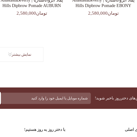
پماد ابرواناستازیا | AnastasiaBeverly
پماد ابرواناستازیا | AnastasiaBeverly
Hills Dipbrow Pomade AUBURN
Hills Dipbrow Pomade EBONY
تومان2,580,000
تومان2,580,000
نمایش بیشتر
بدون
‌های دخترروز باخبر شوید!
عنوان
(ضروری)
ی اصلی
با دختر روز به روز هستیم!