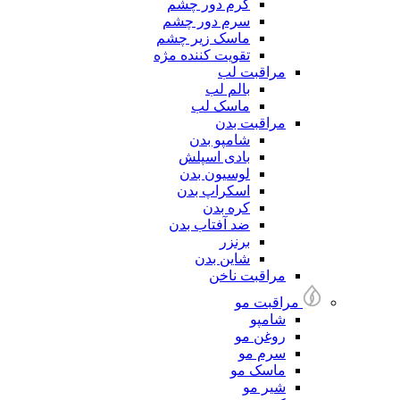
کرم دور چشم
سرم دور چشم
ماسک زیر چشم
تقویت کننده مژه
مراقبت لب
بالم لب
ماسک لب
مراقبت بدن
شامپو بدن
بادی اسپلش
لوسیون بدن
اسکراپ بدن
کره بدن
ضد آفتاب بدن
برنزر
شاین بدن
مراقبت ناخن
مراقبت مو
شامپو
روغن مو
سرم مو
ماسک مو
شیر مو