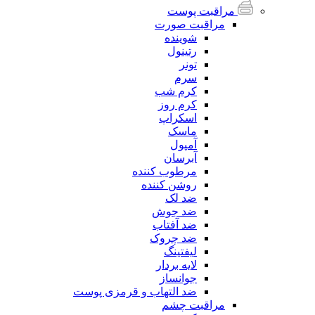
مراقبت پوست
مراقبت صورت
شوینده
رتینول
تونر
سرم
کرم شب
کرم روز
اسکراپ
ماسک
آمپول
آبرسان
مرطوب کننده
روشن کننده
ضد لک
ضد جوش
ضد آفتاب
ضد چروک
لیفتینگ
لایه بردار
جوانساز
ضد التهاب و قرمزی پوست
مراقبت چشم