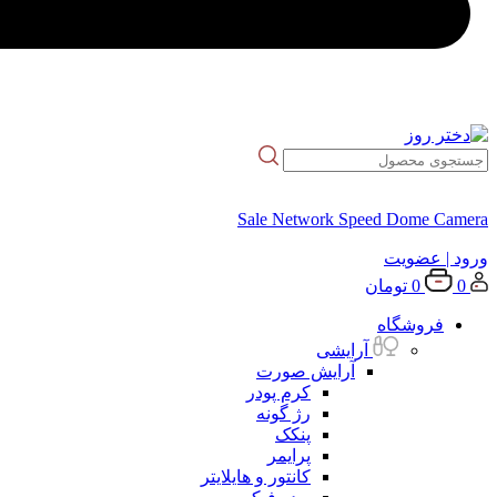
Sale Network Speed Dome Camera
ورود
| عضویت
0
0
تومان
فروشگاه
آرایشی
آرایش صورت
کرم پودر
رژ گونه
پنکک
پرایمر
کانتور و هایلایتر