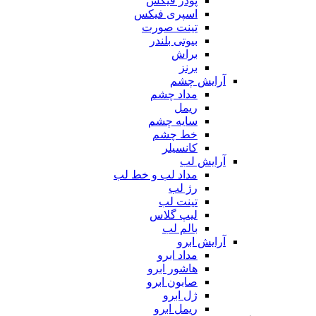
پودر فیکس
اسپری فیکس
تینت صورت
بیوتی بلندر
براش
برنز
آرایش چشم
مداد چشم
ریمل
سایه چشم
خط چشم
کانسیلر
آرایش لب
مداد لب و خط لب
رژ لب
تینت لب
لیپ گلاس
بالم لب
آرایش ابرو
مداد ابرو
هاشور ابرو
صابون ابرو
ژل ابرو
ریمل ابرو