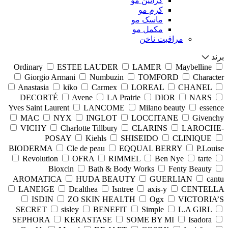
کراتین مو
کرم مو
ماسک مو
مکمل مو
مراقبت ناخن
برند
Ordinary
ESTEE LAUDER
LAMER
Maybelline
Giorgio Armani
Numbuzin
TOMFORD
Character
Anastasia
kiko
Carmex
LOREAL
CHANEL
DECORTÉ
Avene
LA Prairie
DIOR
NARS
Yves Saint Laurent
LANCOME
Milano beauty
essence
MAC
NYX
INGLOT
LOCCITANE
Givenchy
VICHY
Charlotte Tillbury
CLARINS
LAROCHE-
POSAY
Kiehls
SHISEIDO
CLINIQUE
BIODERMA
Cle de peau
EQQUAL BERRY
P.Louise
Revolution
OFRA
RIMMEL
Ben Nye
tarte
Bioxcin
Bath & Body Works
Fenty Beauty
AROMATICA
HUDA BEAUTY
GUERLIAN
cantu
LANEIGE
Dr.althea
Isntree
axis-y
CENTELLA
ISDIN
ZO SKIN HEALTH
Ogx
VICTORIA’S
SECRET
sisley
BENEFIT
Simple
L.A GIRL
SEPHORA
KERASTASE
SOME BY MI
Isadora