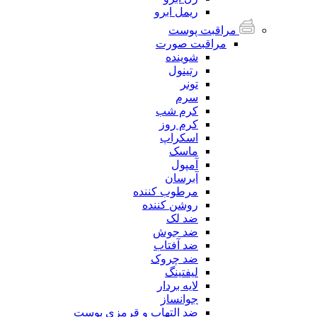
ریمل ابرو
مراقبت پوست
مراقبت صورت
شوینده
رتینول
تونر
سرم
کرم شب
کرم روز
اسکراپ
ماسک
آمپول
آبرسان
مرطوب کننده
روشن کننده
ضد لک
ضد جوش
ضد آفتاب
ضد چروک
لیفتینگ
لایه بردار
جوانساز
ضد التهاب و قرمزی پوست