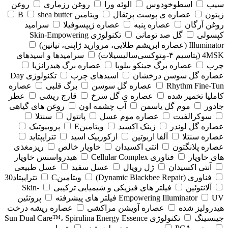
سیب
اسطوخودوس
الوئه ورا
روغن رزماری
روغن
زیتون
عصاره ی پوست پرتقال
ویتامین B
shea butter
روغن آرگان
عصاره پنبه
عصاره ژیپسوفیلا
سرامید
کپسولی
گل صد تومانی
تکنولوژی Skin-Empowering
Illuminator (عصاره ابریشم طلایی، مروارید ژاپنی، تیانین)
4MSK (پتاسیم ۴‑مِتوکسی‌سالیسیلات)
سرامیدها و اسیدهای
چرب
عصاره برگ جینکو بیلوبا
عصاره برگ هیدرانژیا
عصاره گل سوسن درخشان
اسیدهای چرب
تکنولوژی Day
Rhythm Fine‑Tun
عصاره گل سوسن
برگ قلبی
عصاره
کاملیا تخمیر شده
عصاره ی گل سرخ
قارچ ریشی
عطر
جادور
موم گل یاسمن
آب چشمه اون
روغن های گیاهی
سوکرالفیت
عصاره موم عسل
پانتول
سنتلا
عصاره گل لوندر
زینک اکسید
ویتامینE
پروبیوتیک
عصاره سنتلا
آلفا اربوتین
ازکوربیک اسید
تتراپپتاید
عصاره پلانگتون
انتی اکسیدان
خاویار خالص
ریزمغذی
های خاویار
فناوری Cellular Complex
هیدرواسنس خاویار
آنتی اکسیدان
ژل رویال
عسل سفید
عسل طبیعی
فناوری (‏Dynamic Blackbee Repair)
ویتامینC
تتراپپتاد30
آلانتوئین
فیلتر های فیزیکی و شیمیایی ترکیبی
Skin-
UV فیلتر های پیشرفته
Empowering Illuminator
پروتئین
هیدرولیز شده
عصاره آویشن مراکشی
عصاره ریشه درخت
جینسینگ
تکنولوژی Sun Dual Care™، Spirulina Energy Essence