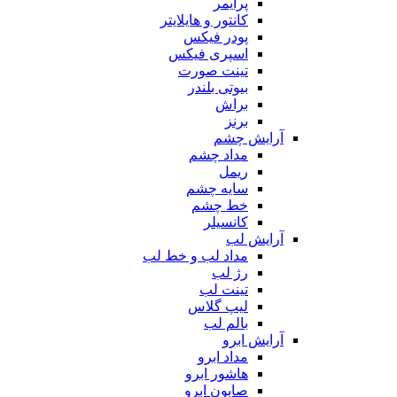
پرایمر
کانتور و هایلایتر
پودر فیکس
اسپری فیکس
تینت صورت
بیوتی بلندر
براش
برنز
آرایش چشم
مداد چشم
ریمل
سایه چشم
خط چشم
کانسیلر
آرایش لب
مداد لب و خط لب
رژ لب
تینت لب
لیپ گلاس
بالم لب
آرایش ابرو
مداد ابرو
هاشور ابرو
صابون ابرو