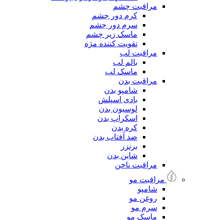
مراقبت چشم
کرم دور چشم
سرم دور چشم
ماسک زیر چشم
تقویت کننده مژه
مراقبت لب
بالم لب
ماسک لب
مراقبت بدن
شامپو بدن
بادی اسپلش
لوسیون بدن
اسکراپ بدن
کره بدن
ضد آفتاب بدن
برنزر
شاین بدن
مراقبت ناخن
مراقبت مو
شامپو
روغن مو
سرم مو
ماسک مو