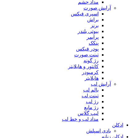
مداد چشم
آرایش صورت
اسپری فیکس
براش
برنز
بیوتی بلندر
پرایمر
پنکک
پودر فیکس
تینت صورت
رژ گونه
کانتور و هایلایتر
کرمپودر
هایلایتر
آرایش لب
بالم لب
تینت لب
رژ لب
رژ مایع
لیپ گلاس
مداد لب و خط لب
ادکلن
بادی اسپلش
ادکلن زنانه