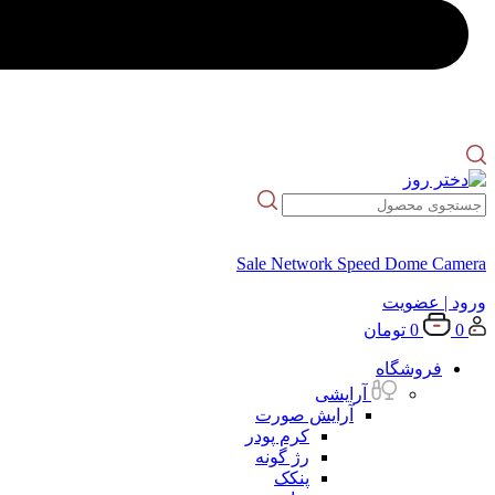
Sale Network Speed Dome Camera
ورود
| عضویت
0
0
تومان
فروشگاه
آرایشی
آرایش صورت
کرم پودر
رژ گونه
پنکک