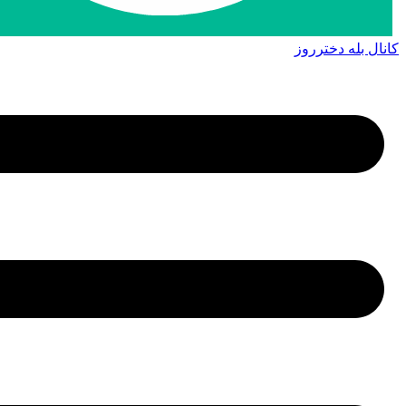
کانال بله دخترروز