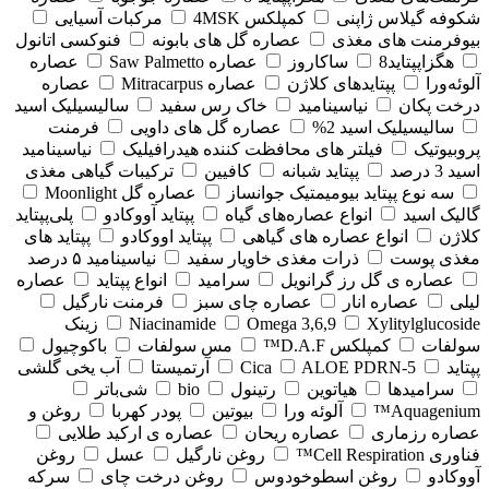
شکوفه گیلاس ژاپنی
کمپلکس 4MSK
مرکبات آسیایی
بیوفرمنت های مغذی
عصاره گل های بابونه
فنوکسی اتانول
هگزاپپتاید8
ساکاروز
عصاره Saw Palmetto
عصاره
آلوئه‌ورا
پپتایدهای کلاژن
عصاره Mitracarpus
عصاره
درخت پکان
نیاسینامید
خاک رس سفید
سالیسیلیک اسید
سالیسیلیک اسید 2%
عصاره گل های داویی
فرمنت
پروبیوتیک
فیلتر های محافظت کننده هیدرافیلیک
نیاسینامید
اسید 3 درصد
پپتاید شبانه
کافیین
ترکیبات گیاهی مغذی
سه نوع پپتاید بیومیمتیک جوانساز
عصاره گل Moonlight
گالیک اسید
انواع عصاره‌های گیاه
پپتاید آووکادو
پلی‌پپتاید
کلاژن
انواع عصاره های گیاهی
پپتاید اووکادو
پپتاید های
مغذی پوست
ذرات مغذی خاویار سفید
نیاسینامید ۵ درصد
عصاره ی گل رز گرانویل
سرامید
انواع پپتاید
عصاره
لیلی
عصاره انار
عصاره چای سبز
فرمنت نارگیل
Xylitylglucoside
Omega 3,6,9
Niacinamide
زینک
سولفات
کمپلکس D.A.F™
مس سولفات
باکوچیول
پپتاید
5-Cica
ALOE PDRN
آرتمیستا
آب یخی گلشی
سرامیدها
هیاتوین
رتینول
bio
شی‌باتر
Aquagenium™
آلوئه ورا
بیوتین
پودر کهربا
روغن و
عصاره رزماری
عصاره ریحان
عصاره ی ارکید طلایی
فناوری Cell Respiration™
روغن نارگیل
عسل
روغن
آووکادو
روغن اسطوخودوس
روغن درخت چای
سرکه