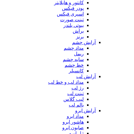
کانتور و هایلایتر
پودر فیکس
اسپری فیکس
تینت صورت
بیوتی بلندر
براش
برنز
آرایش چشم
مداد چشم
ریمل
سایه چشم
خط چشم
کانسیلر
آرایش لب
مداد لب و خط لب
رژ لب
تینت لب
لیپ گلاس
بالم لب
آرایش ابرو
مداد ابرو
هاشور ابرو
صابون ابرو
ژل ابرو