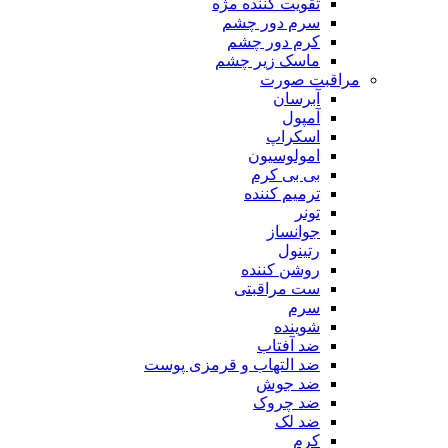
تقویت کننده مژه
سرم دور چشم
کرم دور چشم
ماسک زیر چشم
مراقبت صورت
آبرسان
آمپول
اسکراپ
امولوسیون
بی بی کرم
ترمیم کننده
تونر
جوانساز
رتینول
روشن کننده
ست مراقبتی
سرم
شوینده
ضد آفتاب
ضد التهاب و قرمزی پوست
‌ضد جوش
ضد چروک
ضد لک
کرم