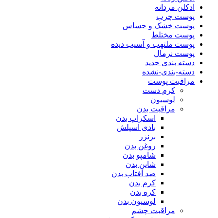
ادکلن مردانه
پوست چرب
پوست خشک و حساس
پوست مختلط
پوست ملتهب و آسیب دیده
پوست نرمال
دسته بندی جدید
دسته-بندی-نشده
مراقبت پوست
کرم دست
لوسیون
مراقبت بدن
اسکراپ بدن
بادی اسپلش
برنزر
روغن بدن
شامپو بدن
شاین بدن
ضد آفتاب بدن
کرم بدن
کره بدن
لوسیون بدن
مراقبت چشم