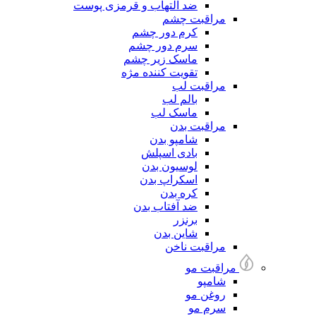
ضد التهاب و قرمزی پوست
مراقبت چشم
کرم دور چشم
سرم دور چشم
ماسک زیر چشم
تقویت کننده مژه
مراقبت لب
بالم لب
ماسک لب
مراقبت بدن
شامپو بدن
بادی اسپلش
لوسیون بدن
اسکراپ بدن
کره بدن
ضد آفتاب بدن
برنزر
شاین بدن
مراقبت ناخن
مراقبت مو
شامپو
روغن مو
سرم مو