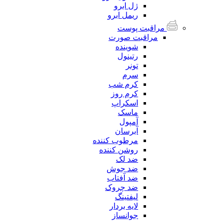
ژل ابرو
ریمل ابرو
مراقبت پوست
مراقبت صورت
شوینده
رتینول
تونر
سرم
کرم شب
کرم روز
اسکراپ
ماسک
آمپول
آبرسان
مرطوب کننده
روشن کننده
ضد لک
ضد جوش
ضد آفتاب
ضد چروک
لیفتینگ
لایه بردار
جوانساز