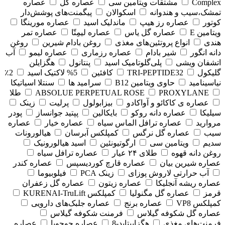
Complex
مشتقات ویتامین سی
عصاره گل
عصاره
تمشک،سیب و هندوانه
اسکوالان
پیگمنت‌های پوشش‌دار
کوتور
عصاره رز هیپ
ماندلیک اسید
عصاره مورینگا
ویتامین E
عصاره گل یاس
عصاره لیمِتّا
عصاره تمر
هندی
انواع پروتئین‌های مغذی
روغن بادام شیرین
روغن
دانه انگور
شیر بادام
عصاره رزماری
عصاره لیمو
آب
اتشفان ویشی
پلی‌گلوتامیک اسید
پنتانول
هگزایلن
گلیکول
TRI-PEPTIDE32
کافئین
5% لاکتیک اسید
2٪
نیاسینامید
حاوی ویتامین B12
سرامید ها
سنتلا اسیاتیکا
PROXYLANE
ABSOLUE PERPETUAL ROSE
طلا
عصاره ی کاکائو و آواکادو
بیزابولول
پرلیت
زینک
سیلیکا
عصاره دانه روکو
بایکالین
پپتید جوانساز
پودر
مروارید
عصاره ترافل الماس سیاه
عصاره خیار
عصاره
سیب
عصاره گل نرگس
کمپلکس آبرسان
هیالورونات
سدیم
ویتامین سی
ارگوتیونئین
اسید هیالورونیک
روغن دانه قهوه
طلای ۲۴ عیار
عصاره ترافل سیاه
عصاره شیرین بیان
عصاره قارچ کوردیسپس
عصاره کندر
آب حرارتی لاروش پوزای
زینک PCA
فیلوبیوما
عصاره ریشه آنجلیکا
عصاره زیتون
عصاره گل زعفران
قرمز
عصاره گل مگنولیا
کمپلکس KURENAI-TruLift
کمپلکس VP8
عصاره برنج
عصاره جلبک‌های دارویی
عصاره گل شکوفه گیلاس
فرمنت شکوفه گیلاس
فرمنت‌های مغذی
هگزاپپتاید-8
عصاره جوجوبا
عصاره