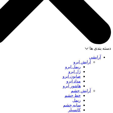
دسته بندی ها
آرایشی
آرایش ابرو
ریمل ابرو
ژل ابرو
صابون ابرو
مداد ابرو
هاشور ابرو
آرایش چشم
خط چشم
ریمل
سایه چشم
کانسیلر