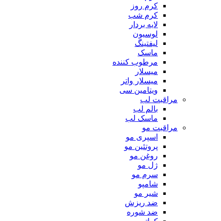
کرم روز
کرم شب
لایه بردار
لوسیون
لیفتینگ
ماسک
مرطوب کننده
میسلار
میسلار واتر
ویتامین سی
مراقبت لب
بالم لب
ماسک لب
مراقبت مو
اسپری مو
پروتئین مو
روغن مو
ژل مو
سرم مو
شامپو
شیر مو
ضد ریزش
ضد شوره