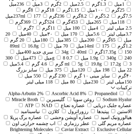
1میل
1.3گرم
2.5میل
2گرم
3میل
236میل
25گرم
۱۰۰میل
1.15گرم
18گرم
8گرم
7.5گرم
5.2گرم
8.2گرم
236گرم
177میل
237ml
118میل
265میل
453گرم
524گرم
369گرم
2.5 میلی لیتر
4میل
100 میل
11گرم
7گرم
3.7میلی لیتر
5.6میل
170 میل
۳۰میل
40میل
20
میل
65گرم
200میل
385میل
180میل
20 گرم
1.2گرم
175میل
14ml
70 میل
16.8g
89ml
150گرم
17.35g
40ml
34g
سری جدید 400میل
240 میل
340g
1.9g
0.7 g
8میل
473میل
300
3 گرم
17.2g
19.8g
5g
ml
4.6 گرم
5.4میل
22 میل
198 میل
120میل
375 میل
سایز بزرگ
۴۰گرم
سایز مینی ۱۰ گرم
230 گرم
550 میل
150میلی لیتر
230میل
80 میل
118 میلی لیتر
ترکیبات
Alpha-Arbutin 2%
Ascorbic Acid 8%
Propanediol
Sodium Hyalur
روغن سویا
گلیسیرین
Miracle Broth
عصاره جلبک دریایی
عصاره نعناع
NAD
ATP
الاستین
پپتیدها
رزوراترول
کلاژن
⁠نیاسینامید
هیالورونیک اسید
عصاره آویشن وحشی
عصاره برگ پریلا
عصاره مریم گلی
عطر رزماری
اب چشمه حرارتی اون
Brightening Molecules
Caviar Extract
Exclusive Cellular