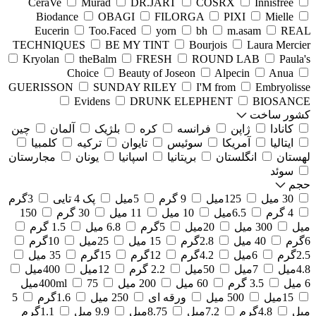
CeraVe
Murad
DR.JART
COSRX
Innisfree
Biodance
OBAGI
FILORGA
PIXI
Mielle
Eucerin
Too.Faced
yorn
bh
m.asam
REAL
TECHNIQUES
BE MY TINT
Bourjois
Laura Mercier
Kryolan
theBalm
FRESH
ROUND LAB
Paula's
Choice
Beauty of Joseon
Alpecin
Anua
GUERISSON
SUNDAY RILEY
I'M from
Embryolisse
Evidens
DRUNK ELEPHENT
BIOSANCE
کشور ساخت
کانادا
ژاپن
فرانسه
کره
بلژیک
آلمان
چین
ایتالیا
آمریکا
سوئیس
تایوان
ترکیه
کلمبیا
لهستان
انگلستان
بریتانیا
اسپانیا
یونان
مجارستان
سوئد
حجم
30 میل
125میل
9 گرم
5میل
پک 4 تایی
3گرم
4 گرم
6.5میل
10 میل
11 میل
30 گرم
150
میل
300 میل
20میل
5گرم
6.8 میل
1.5 گرم
6گرم
40 میل
2.8گرم
15 میل
25میل
10گرم
2.5گرم
6میل
4.2گرم
12گرم
15گرم
35 میل
4.8میل
7میل
50میل
2.2 گرم
12میل
400میل
6 میل
3.5 گرم
60 میل
200 میل
75میل
400ml
15میل
500 میل
ورقه ای
250 میل
1.6گرم
5
میل
4.8گرم
7.2میل
8.75میل
9.9 میل
1.1گرم