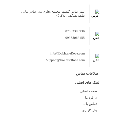
بندر عباس گلشهر مجتمع تجاری بندرعباس مال ،
طبقه همکف ، پلاک46
07633385936
09355068155
info@DokhtareRooz.com
Support@DokhtreRooz.com
اطلاعات تماس
لینک های اصلی
صفحه اصلی
درباره ما
تماس با ما
پنل کاربری