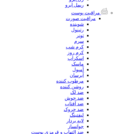
ریمل ابرو
مراقبت پوست
مراقبت صورت
شوینده
رتینول
تونر
سرم
کرم شب
کرم روز
اسکراپ
ماسک
آمپول
آبرسان
مرطوب کننده
روشن کننده
ضد لک
ضد جوش
ضد آفتاب
ضد چروک
لیفتینگ
لایه بردار
جوانساز
ضد التهاب و قرمزی پوست