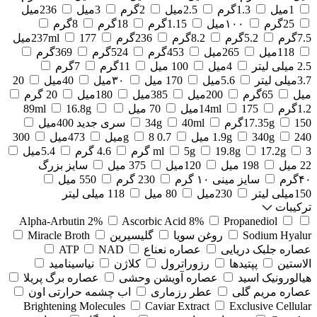
1میل
1.3گرم
2.5میل
2گرم
3میل
236میل
25گرم
۱۰۰میل
1.15گرم
18گرم
8گرم
7.5گرم
5.2گرم
8.2گرم
236گرم
177میل
237ml
118میل
265میل
453گرم
524گرم
369گرم
2.5 میلی لیتر
4میل
100 میل
11گرم
7گرم
3.7میلی لیتر
5.6میل
170 میل
۳۰میل
40میل
20
میل
65گرم
200میل
385میل
180میل
20 گرم
1.2گرم
175میل
14ml
70 میل
16.8g
89ml
150گرم
17.35g
40ml
34g
سری جدید 400میل
240 میل
340g
1.9g
0.7 g
8میل
473میل
300
3 گرم
17.2g
19.8g
5g
ml
4.6 گرم
5.4میل
22 میل
198 میل
120میل
375 میل
سایز بزرگ
۴۰گرم
سایز مینی ۱۰ گرم
230 گرم
550 میل
150میلی لیتر
230میل
80 میل
118 میلی لیتر
ترکیبات
Alpha-Arbutin 2%
Ascorbic Acid 8%
Propanediol
Sodium Hyalur
روغن سویا
گلیسیرین
Miracle Broth
عصاره جلبک دریایی
عصاره نعناع
NAD
ATP
الاستین
پپتیدها
رزوراترول
کلاژن
⁠نیاسینامید
هیالورونیک اسید
عصاره آویشن وحشی
عصاره برگ پریلا
عصاره مریم گلی
عطر رزماری
اب چشمه حرارتی اون
Brightening Molecules
Caviar Extract
Exclusive Cellular