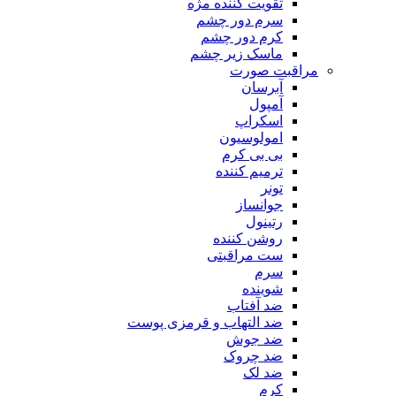
تقویت کننده مژه
سرم دور چشم
کرم دور چشم
ماسک زیر چشم
مراقبت صورت
آبرسان
آمپول
اسکراپ
امولوسیون
بی بی کرم
ترمیم کننده
تونر
جوانساز
رتینول
روشن کننده
ست مراقبتی
سرم
شوینده
ضد آفتاب
ضد التهاب و قرمزی پوست
‌ضد جوش
ضد چروک
ضد لک
کرم