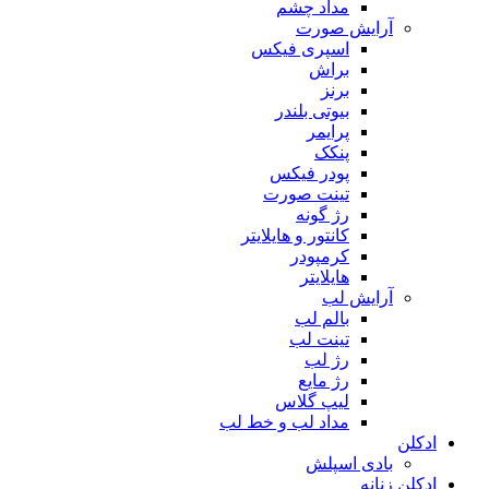
مداد چشم
آرایش صورت
اسپری فیکس
براش
برنز
بیوتی بلندر
پرایمر
پنکک
پودر فیکس
تینت صورت
رژ گونه
کانتور و هایلایتر
کرمپودر
هایلایتر
آرایش لب
بالم لب
تینت لب
رژ لب
رژ مایع
لیپ گلاس
مداد لب و خط لب
ادکلن
بادی اسپلش
ادکلن زنانه