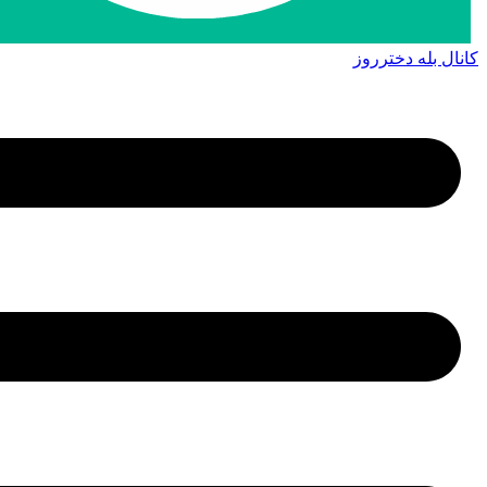
کانال بله دخترروز