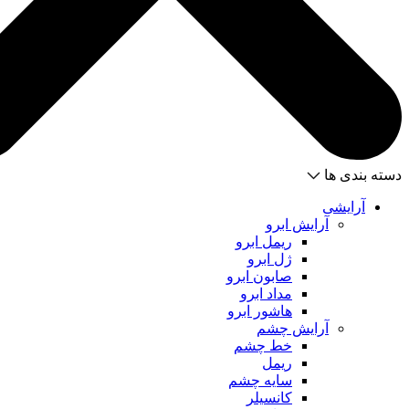
دسته بندی ها
آرایشی
آرایش ابرو
ریمل ابرو
ژل ابرو
صابون ابرو
مداد ابرو
هاشور ابرو
آرایش چشم
خط چشم
ریمل
سایه چشم
کانسیلر