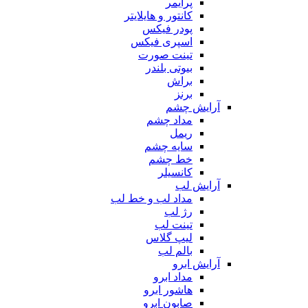
پرایمر
کانتور و هایلایتر
پودر فیکس
اسپری فیکس
تینت صورت
بیوتی بلندر
براش
برنز
آرایش چشم
مداد چشم
ریمل
سایه چشم
خط چشم
کانسیلر
آرایش لب
مداد لب و خط لب
رژ لب
تینت لب
لیپ گلاس
بالم لب
آرایش ابرو
مداد ابرو
هاشور ابرو
صابون ابرو