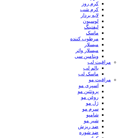
کرم روز
کرم شب
لایه بردار
لوسیون
لیفتینگ
ماسک
مرطوب کننده
میسلار
میسلار واتر
ویتامین سی
مراقبت لب
بالم لب
ماسک لب
مراقبت مو
اسپری مو
پروتئین مو
روغن مو
ژل مو
سرم مو
شامپو
شیر مو
ضد ریزش
ضد شوره