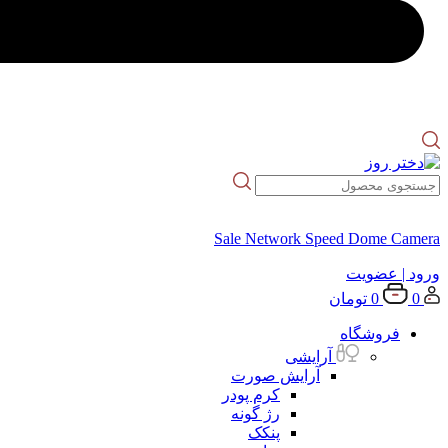
Sale Network Speed Dome Camera
ورود
| عضویت
0
0
تومان
فروشگاه
آرایشی
آرایش صورت
کرم پودر
رژ گونه
پنکک