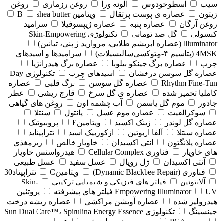
سیب
اسطوخودوس
الوئه ورا
روغن رزماری
روغن
زیتون
عصاره ی پوست پرتقال
ویتامین B
shea butter
روغن آرگان
عصاره پنبه
عصاره ژیپسوفیلا
سرامید
کپسولی
گل صد تومانی
تکنولوژی Skin-Empowering
Illuminator (عصاره ابریشم طلایی، مروارید ژاپنی، تیانین)
4MSK (پتاسیم ۴‑مِتوکسی‌سالیسیلات)
سرامیدها و اسیدهای
چرب
عصاره برگ جینکو بیلوبا
عصاره برگ هیدرانژیا
عصاره گل سوسن درخشان
اسیدهای چرب
تکنولوژی Day
Rhythm Fine‑Tun
عصاره گل سوسن
برگ قلبی
عصاره
کاملیا تخمیر شده
عصاره ی گل سرخ
قارچ ریشی
عطر
جادور
موم گل یاسمن
آب چشمه اون
روغن های گیاهی
سوکرالفیت
عصاره موم عسل
پانتول
سنتلا
عصاره گل لوندر
زینک اکسید
ویتامینE
پروبیوتیک
عصاره سنتلا
آلفا اربوتین
ازکوربیک اسید
تتراپپتاید
عصاره پلانگتون
انتی اکسیدان
خاویار خالص
ریزمغذی
های خاویار
فناوری Cellular Complex
هیدرواسنس خاویار
آنتی اکسیدان
ژل رویال
عسل سفید
عسل طبیعی
فناوری (‏Dynamic Blackbee Repair)
ویتامینC
تتراپپتاد30
آلانتوئین
فیلتر های فیزیکی و شیمیایی ترکیبی
Skin-
UV فیلتر های پیشرفته
Empowering Illuminator
پروتئین
هیدرولیز شده
عصاره آویشن مراکشی
عصاره ریشه درخت
جینسینگ
تکنولوژی Sun Dual Care™، Spirulina Energy Essence