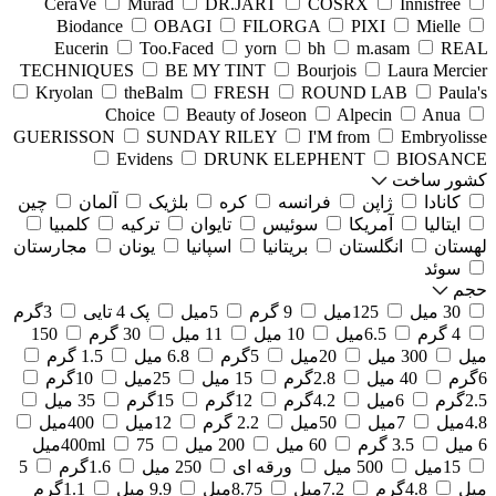
CeraVe
Murad
DR.JART
COSRX
Innisfree
Biodance
OBAGI
FILORGA
PIXI
Mielle
Eucerin
Too.Faced
yorn
bh
m.asam
REAL
TECHNIQUES
BE MY TINT
Bourjois
Laura Mercier
Kryolan
theBalm
FRESH
ROUND LAB
Paula's
Choice
Beauty of Joseon
Alpecin
Anua
GUERISSON
SUNDAY RILEY
I'M from
Embryolisse
Evidens
DRUNK ELEPHENT
BIOSANCE
کشور ساخت
کانادا
ژاپن
فرانسه
کره
بلژیک
آلمان
چین
ایتالیا
آمریکا
سوئیس
تایوان
ترکیه
کلمبیا
لهستان
انگلستان
بریتانیا
اسپانیا
یونان
مجارستان
سوئد
حجم
30 میل
125میل
9 گرم
5میل
پک 4 تایی
3گرم
4 گرم
6.5میل
10 میل
11 میل
30 گرم
150
میل
300 میل
20میل
5گرم
6.8 میل
1.5 گرم
6گرم
40 میل
2.8گرم
15 میل
25میل
10گرم
2.5گرم
6میل
4.2گرم
12گرم
15گرم
35 میل
4.8میل
7میل
50میل
2.2 گرم
12میل
400میل
6 میل
3.5 گرم
60 میل
200 میل
75میل
400ml
15میل
500 میل
ورقه ای
250 میل
1.6گرم
5
میل
4.8گرم
7.2میل
8.75میل
9.9 میل
1.1گرم