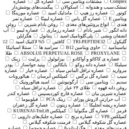
Complex
مشتقات ویتامین سی
عصاره گل
عصاره
تمشک،سیب و هندوانه
اسکوالان
پیگمنت‌های پوشش‌دار
کوتور
عصاره رز هیپ
ماندلیک اسید
عصاره مورینگا
ویتامین E
عصاره گل یاس
عصاره لیمِتّا
عصاره تمر
هندی
انواع پروتئین‌های مغذی
روغن بادام شیرین
روغن
دانه انگور
شیر بادام
عصاره رزماری
عصاره لیمو
آب
اتشفان ویشی
پلی‌گلوتامیک اسید
پنتانول
هگزایلن
گلیکول
TRI-PEPTIDE32
کافئین
5% لاکتیک اسید
2٪
نیاسینامید
حاوی ویتامین B12
سرامید ها
سنتلا اسیاتیکا
PROXYLANE
ABSOLUE PERPETUAL ROSE
طلا
عصاره ی کاکائو و آواکادو
بیزابولول
پرلیت
زینک
سیلیکا
عصاره دانه روکو
بایکالین
پپتید جوانساز
پودر
مروارید
عصاره ترافل الماس سیاه
عصاره خیار
عصاره
سیب
عصاره گل نرگس
کمپلکس آبرسان
هیالورونات
سدیم
ویتامین سی
ارگوتیونئین
اسید هیالورونیک
روغن دانه قهوه
طلای ۲۴ عیار
عصاره ترافل سیاه
عصاره شیرین بیان
عصاره قارچ کوردیسپس
عصاره کندر
آب حرارتی لاروش پوزای
زینک PCA
فیلوبیوما
عصاره ریشه آنجلیکا
عصاره زیتون
عصاره گل زعفران
قرمز
عصاره گل مگنولیا
کمپلکس KURENAI-TruLift
کمپلکس VP8
عصاره برنج
عصاره جلبک‌های دارویی
عصاره گل شکوفه گیلاس
فرمنت شکوفه گیلاس
فرمنت‌های مغذی
هگزاپپتاید-8
عصاره جوجوبا
عصاره