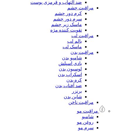
ضد التهاب و قرمزی پوست
مراقبت چشم
کرم دور چشم
سرم دور چشم
ماسک زیر چشم
تقویت کننده مژه
مراقبت لب
بالم لب
ماسک لب
مراقبت بدن
شامپو بدن
بادی اسپلش
لوسیون بدن
اسکراپ بدن
کره بدن
ضد آفتاب بدن
برنزر
شاین بدن
مراقبت ناخن
مراقبت مو
شامپو
روغن مو
سرم مو