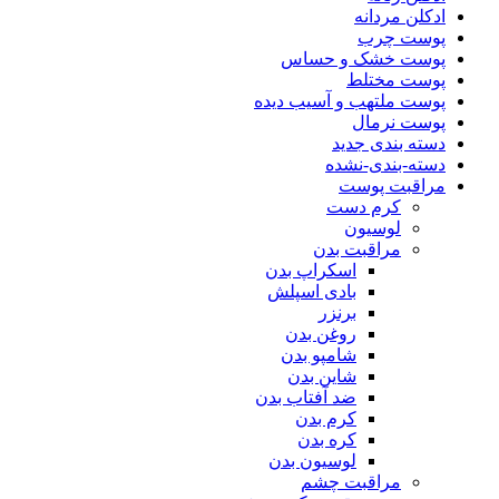
ادکلن مردانه
پوست چرب
پوست خشک و حساس
پوست مختلط
پوست ملتهب و آسیب دیده
پوست نرمال
دسته بندی جدید
دسته-بندی-نشده
مراقبت پوست
کرم دست
لوسیون
مراقبت بدن
اسکراپ بدن
بادی اسپلش
برنزر
روغن بدن
شامپو بدن
شاین بدن
ضد آفتاب بدن
کرم بدن
کره بدن
لوسیون بدن
مراقبت چشم