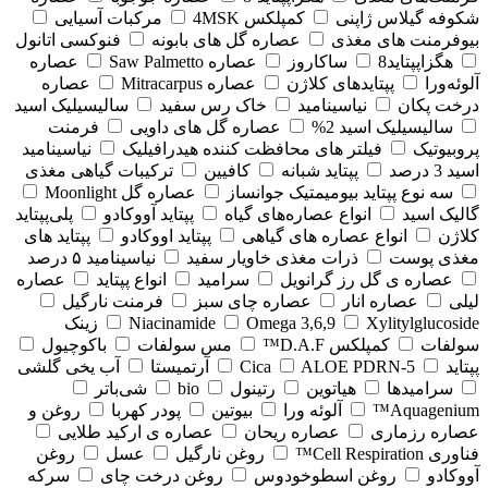
شکوفه گیلاس ژاپنی
کمپلکس 4MSK
مرکبات آسیایی
بیوفرمنت های مغذی
عصاره گل های بابونه
فنوکسی اتانول
هگزاپپتاید8
ساکاروز
عصاره Saw Palmetto
عصاره
آلوئه‌ورا
پپتایدهای کلاژن
عصاره Mitracarpus
عصاره
درخت پکان
نیاسینامید
خاک رس سفید
سالیسیلیک اسید
سالیسیلیک اسید 2%
عصاره گل های داویی
فرمنت
پروبیوتیک
فیلتر های محافظت کننده هیدرافیلیک
نیاسینامید
اسید 3 درصد
پپتاید شبانه
کافیین
ترکیبات گیاهی مغذی
سه نوع پپتاید بیومیمتیک جوانساز
عصاره گل Moonlight
گالیک اسید
انواع عصاره‌های گیاه
پپتاید آووکادو
پلی‌پپتاید
کلاژن
انواع عصاره های گیاهی
پپتاید اووکادو
پپتاید های
مغذی پوست
ذرات مغذی خاویار سفید
نیاسینامید ۵ درصد
عصاره ی گل رز گرانویل
سرامید
انواع پپتاید
عصاره
لیلی
عصاره انار
عصاره چای سبز
فرمنت نارگیل
Xylitylglucoside
Omega 3,6,9
Niacinamide
زینک
سولفات
کمپلکس D.A.F™
مس سولفات
باکوچیول
پپتاید
5-Cica
ALOE PDRN
آرتمیستا
آب یخی گلشی
سرامیدها
هیاتوین
رتینول
bio
شی‌باتر
Aquagenium™
آلوئه ورا
بیوتین
پودر کهربا
روغن و
عصاره رزماری
عصاره ریحان
عصاره ی ارکید طلایی
فناوری Cell Respiration™
روغن نارگیل
عسل
روغن
آووکادو
روغن اسطوخودوس
روغن درخت چای
سرکه