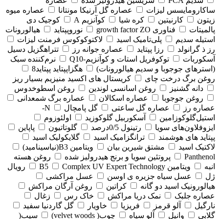
سدیم PCA
سریسین هیدرولیز شده
عصاره
ساکارومایسس لیزات
عصاره گل آرنیکا مونتانا
عصاره میوه
زیتون
کارنیتین
کره شیا
کوآنزیم A
کوجیک دی
پالمیتات
فناوری growth factor ZO
نوروپپتاید
هیالورونات
استیله سدیم
پلی‌تامیک اسید
لاکتوکوکوس فرمنت لیزات
رز ذ گرانولد
رزا پپتاید
عصاره جوانه رز
تتراهگزیل دسیل
آسکوربات
توکوفریل استات و کوآنزیم-Q10
نرم‌کننده سبک
(استرهای جوجوبا و سدیم هیالورونات)
هگزاپپتاید پپتاید8
روغن برگ درخت چای
کریستال های اکسید منیزیم بسیار ریز
دانه گشنیز
روغن اسانسی لوندین
روغن اسطوخدوس
روغن جوجوبا
عصاره اسکالان
عصاره برگ شمعدانی
عصاره رز
عصاره گل ساعتی
گل پامچال
N-
استیل‌گلوکوزامین
آسکوربیل گلوکوزید
اولئوزوم
ایزوفلاون‌های سویا
رتینول 0/5درصد
گلوتاتیون
پاپاین
پپتاید های هوشمند
ترانگزامیک اسید
گلایکولیک اسید
لاکتیک اسید
مشتق شیرین بیان
ویتامین B3(نیاسینامید)
Panthenol
پروتئین سویا و برنج هیدرولیز شده
روغن هسته
انبه
ویتامین B5
Complex UV Expert Technology
رویال
ژل
عسل سیاه جزیره ی اوسن
عسل مراکشی
هیالورونیک اسید دو گانه
کراتین
روغن آرگان مراکش
عصاره جلبک
نمک دریا مراکش
خاک رس
زغال
نارگیل
آلو قرمز
فریزیا
خاویار
گل گاردنیا سفید
گلابی
وانیل
آلو سیاه
چوب( velvet woods)
سیب(