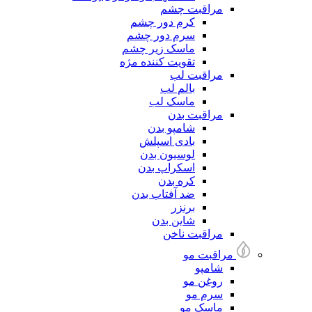
مراقبت چشم
کرم دور چشم
سرم دور چشم
ماسک زیر چشم
تقویت کننده مژه
مراقبت لب
بالم لب
ماسک لب
مراقبت بدن
شامپو بدن
بادی اسپلش
لوسیون بدن
اسکراپ بدن
کره بدن
ضد آفتاب بدن
برنزر
شاین بدن
مراقبت ناخن
مراقبت مو
شامپو
روغن مو
سرم مو
ماسک مو