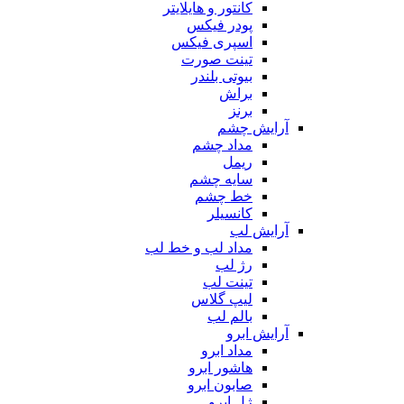
کانتور و هایلایتر
پودر فیکس
اسپری فیکس
تینت صورت
بیوتی بلندر
براش
برنز
آرایش چشم
مداد چشم
ریمل
سایه چشم
خط چشم
کانسیلر
آرایش لب
مداد لب و خط لب
رژ لب
تینت لب
لیپ گلاس
بالم لب
آرایش ابرو
مداد ابرو
هاشور ابرو
صابون ابرو
ژل ابرو