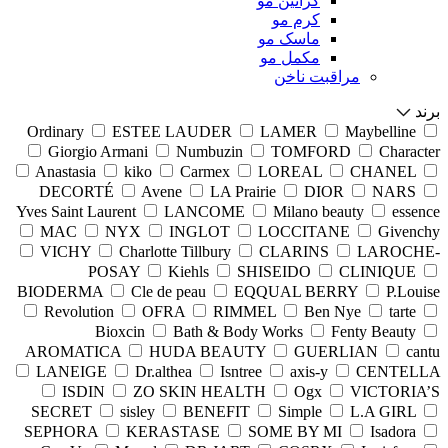
کراتین مو
کرم مو
ماسک مو
مکمل مو
مراقبت ناخن
برند
Ordinary
ESTEE LAUDER
LAMER
Maybelline
Giorgio Armani
Numbuzin
TOMFORD
Character
Anastasia
kiko
Carmex
LOREAL
CHANEL
DECORTÉ
Avene
LA Prairie
DIOR
NARS
Yves Saint Laurent
LANCOME
Milano beauty
essence
MAC
NYX
INGLOT
LOCCITANE
Givenchy
VICHY
Charlotte Tillbury
CLARINS
LAROCHE-
POSAY
Kiehls
SHISEIDO
CLINIQUE
BIODERMA
Cle de peau
EQQUAL BERRY
P.Louise
Revolution
OFRA
RIMMEL
Ben Nye
tarte
Bioxcin
Bath & Body Works
Fenty Beauty
AROMATICA
HUDA BEAUTY
GUERLIAN
cantu
LANEIGE
Dr.althea
Isntree
axis-y
CENTELLA
ISDIN
ZO SKIN HEALTH
Ogx
VICTORIA’S
SECRET
sisley
BENEFIT
Simple
L.A GIRL
SEPHORA
KERASTASE
SOME BY MI
Isadora