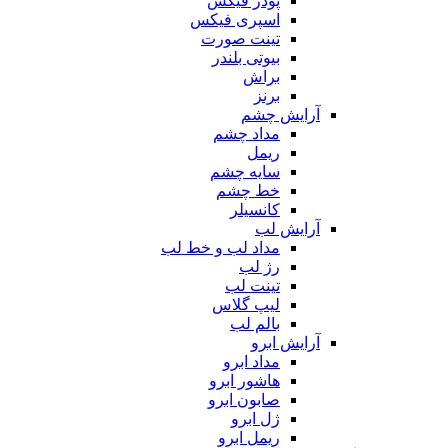
پودر فیکس
اسپری فیکس
تینت صورت
بیوتی بلندر
براش
برنز
آرایش چشم
مداد چشم
ریمل
سایه چشم
خط چشم
کانسیلر
آرایش لب
مداد لب و خط لب
رژ لب
تینت لب
لیپ گلاس
بالم لب
آرایش ابرو
مداد ابرو
هاشور ابرو
صابون ابرو
ژل ابرو
ریمل ابرو