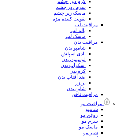
کرم دور چشم
سرم دور چشم
ماسک زیر چشم
تقویت کننده مژه
مراقبت لب
بالم لب
ماسک لب
مراقبت بدن
شامپو بدن
بادی اسپلش
لوسیون بدن
اسکراپ بدن
کره بدن
ضد آفتاب بدن
برنزر
شاین بدن
مراقبت ناخن
مراقبت مو
شامپو
روغن مو
سرم مو
ماسک مو
شیر مو