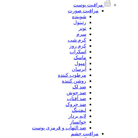
مراقبت پوست
مراقبت صورت
شوینده
رتینول
تونر
سرم
کرم شب
کرم روز
اسکراپ
ماسک
آمپول
آبرسان
مرطوب کننده
روشن کننده
ضد لک
ضد جوش
ضد آفتاب
ضد چروک
لیفتینگ
لایه بردار
جوانساز
ضد التهاب و قرمزی پوست
مراقبت چشم