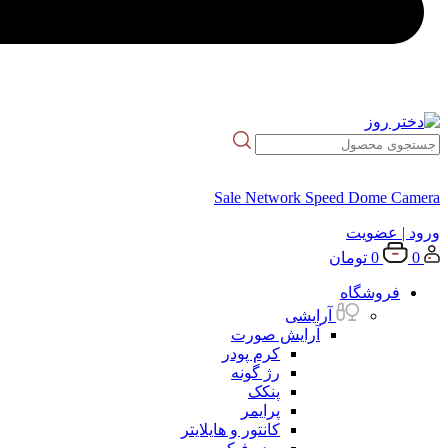
Sale Network Speed Dome Camera
ورود
| عضویت
0
0
تومان
فروشگاه
آرایشی
آرایش صورت
کرم پودر
رژ گونه
پنکک
پرایمر
کانتور و هایلایتر