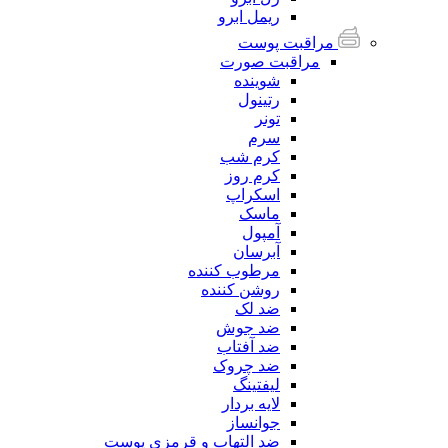
ریمل ابرو
مراقبت پوست
مراقبت صورت
شوینده
رتینول
تونر
سرم
کرم شب
کرم روز
اسکراپ
ماسک
آمپول
آبرسان
مرطوب کننده
روشن کننده
ضد لک
ضد جوش
ضد آفتاب
ضد چروک
لیفتینگ
لایه بردار
جوانساز
ضد التهاب و قرمزی پوست