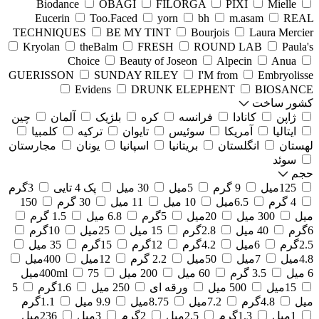
Biodance
OBAGI
FILORGA
PIXI
Mielle
Eucerin
Too.Faced
yorn
bh
m.asam
REAL
TECHNIQUES
BE MY TINT
Bourjois
Laura Mercier
Kryolan
theBalm
FRESH
ROUND LAB
Paula's
Choice
Beauty of Joseon
Alpecin
Anua
GUERISSON
SUNDAY RILEY
I'M from
Embryolisse
Evidens
DRUNK ELEPHENT
BIOSANCE
کشور ساخت
ژاپن
کانادا
فرانسه
کره
بلژیک
آلمان
چین
ایتالیا
آمریکا
سوئیس
تایوان
ترکیه
کلمبیا
لهستان
انگلستان
بریتانیا
اسپانیا
یونان
مجارستان
سوئد
حجم
125میل
9 گرم
5میل
30 میل
پک 4 تایی
3گرم
4 گرم
6.5میل
10 میل
11 میل
30 گرم
150
میل
300 میل
20میل
5گرم
6.8 میل
1.5 گرم
6گرم
40 میل
2.8گرم
15 میل
25میل
10گرم
2.5گرم
6میل
4.2گرم
12گرم
15گرم
35 میل
4.8میل
7میل
50میل
2.2 گرم
12میل
400میل
6 میل
3.5 گرم
60 میل
200 میل
75میل
400ml
15میل
500 میل
ورقه ای
250 میل
1.6گرم
5
میل
4.8گرم
7.2میل
8.75میل
9.9 میل
1.1گرم
1میل
1.3گرم
2.5میل
2گرم
3میل
236میل