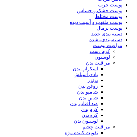
پوست چرب
پوست خشک و حساس
پوست مختلط
پوست ملتهب و آسیب دیده
پوست نرمال
دسته بندی جدید
دسته-بندی-نشده
مراقبت پوست
کرم دست
لوسیون
مراقبت بدن
اسکراپ بدن
بادی اسپلش
برنزر
روغن بدن
شامپو بدن
شاین بدن
ضد آفتاب بدن
کرم بدن
کره بدن
لوسیون بدن
مراقبت چشم
تقویت کننده مژه