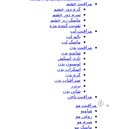
مراقبت چشم
کرم دور چشم
سرم دور چشم
ماسک زیر چشم
تقویت کننده مژه
مراقبت لب
بالم لب
ماسک لب
مراقبت بدن
شامپو بدن
بادی اسپلش
لوسیون بدن
اسکراپ بدن
کره بدن
ضد آفتاب بدن
برنزر
شاین بدن
مراقبت ناخن
مراقبت مو
شامپو
روغن مو
سرم مو
ماسک مو