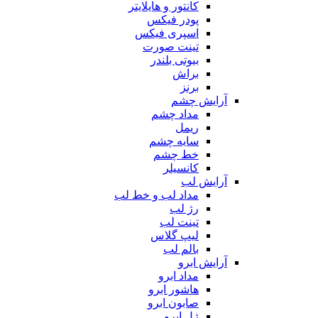
کانتور و هایلایتر
پودر فیکس
اسپری فیکس
تینت صورت
بیوتی بلندر
براش
برنز
آرایش چشم
مداد چشم
ریمل
سایه چشم
خط چشم
کانسیلر
آرایش لب
مداد لب و خط لب
رژ لب
تینت لب
لیپ گلاس
بالم لب
آرایش ابرو
مداد ابرو
هاشور ابرو
صابون ابرو
ژل ابرو