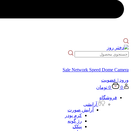
Sale Network Speed Dome Camera
ورود
| عضویت
0
0
تومان
فروشگاه
آرایشی
آرایش صورت
کرم پودر
رژ گونه
پنکک