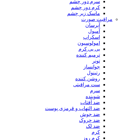
سرم دور چشم
کرم دور چشم
ماسک زیر چشم
مراقبت صورت
آبرسان
آمپول
اسکراپ
امولوسیون
بی بی کرم
ترمیم کننده
تونر
جوانساز
رتینول
روشن کننده
ست مراقبتی
سرم
شوینده
ضد آفتاب
ضد التهاب و قرمزی پوست
‌ضد جوش
ضد چروک
ضد لک
کرم
کرم روز