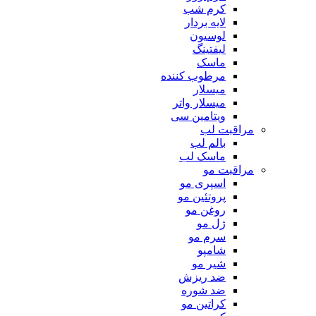
کرم شب
لایه بردار
لوسیون
لیفتینگ
ماسک
مرطوب کننده
میسلار
میسلار واتر
ویتامین سی
مراقبت لب
بالم لب
ماسک لب
مراقبت مو
اسپری مو
پروتئین مو
روغن مو
ژل مو
سرم مو
شامپو
شیر مو
ضد ریزش
ضد شوره
کراتین مو