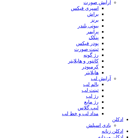
آرایش صورت
اسپری فیکس
براش
برنز
بیوتی بلندر
پرایمر
پنکک
پودر فیکس
تینت صورت
رژ گونه
کانتور و هایلایتر
کرمپودر
هایلایتر
آرایش لب
بالم لب
تینت لب
رژ لب
رژ مایع
لیپ گلاس
مداد لب و خط لب
ادکلن
بادی اسپلش
ادکلن زنانه
ادکلن مردانه