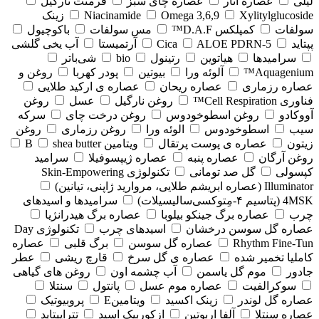
لیلی
عصاره انار
عصاره چای سبز
فرمنت نارگیل
Xylitylglucoside
Omega 3,6,9
Niacinamide
زینک
سولفات
کمپلکس D.A.F™
مس سولفات
باکوچیول
پپتاید
5-Cica
ALOE PDRN
آرتمیستا
آب یخی گلشی
سرامیدها
هیاتوین
رتینول
bio
شی‌باتر
Aquagenium™
آلوئه ورا
بیوتین
پودر کهربا
روغن و
عصاره رزماری
عصاره ریحان
عصاره ی ارکید طلایی
فناوری Cell Respiration™
روغن نارگیل
عسل
روغن
آووکادو
روغن اسطوخودوس
روغن درخت چای
سرکه
سیب
اسطوخودوس
الوئه ورا
روغن رزماری
روغن
زیتون
عصاره ی پوست پرتقال
ویتامین B
shea butter
روغن آرگان
عصاره پنبه
عصاره ژیپسوفیلا
سرامید
کپسولی
گل صد تومانی
تکنولوژی Skin-Empowering
Illuminator (عصاره ابریشم طلایی، مروارید ژاپنی، تیانین)
4MSK (پتاسیم ۴‑مِتوکسی‌سالیسیلات)
سرامیدها و اسیدهای
چرب
عصاره برگ جینکو بیلوبا
عصاره برگ هیدرانژیا
عصاره گل سوسن درخشان
اسیدهای چرب
تکنولوژی Day
Rhythm Fine‑Tun
عصاره گل سوسن
برگ قلبی
عصاره
کاملیا تخمیر شده
عصاره ی گل سرخ
قارچ ریشی
عطر
جادور
موم گل یاسمن
آب چشمه اون
روغن های گیاهی
سوکرالفیت
عصاره موم عسل
پانتول
سنتلا
عصاره گل لوندر
زینک اکسید
ویتامینE
پروبیوتیک
عصاره سنتلا
آلفا اربوتین
ازکوربیک اسید
تتراپپتاید