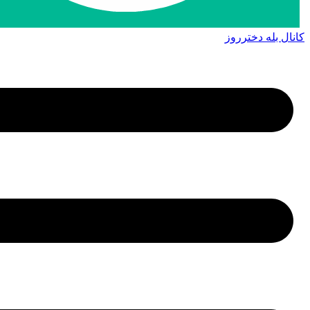
کانال بله دخترروز