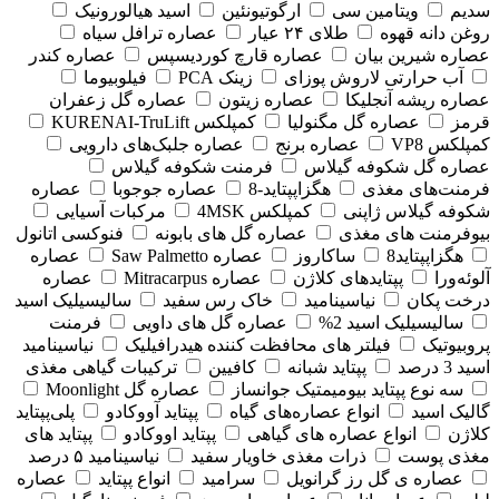
سدیم
ویتامین سی
ارگوتیونئین
اسید هیالورونیک
روغن دانه قهوه
طلای ۲۴ عیار
عصاره ترافل سیاه
عصاره شیرین بیان
عصاره قارچ کوردیسپس
عصاره کندر
آب حرارتی لاروش پوزای
زینک PCA
فیلوبیوما
عصاره ریشه آنجلیکا
عصاره زیتون
عصاره گل زعفران
قرمز
عصاره گل مگنولیا
کمپلکس KURENAI-TruLift
کمپلکس VP8
عصاره برنج
عصاره جلبک‌های دارویی
عصاره گل شکوفه گیلاس
فرمنت شکوفه گیلاس
فرمنت‌های مغذی
هگزاپپتاید-8
عصاره جوجوبا
عصاره
شکوفه گیلاس ژاپنی
کمپلکس 4MSK
مرکبات آسیایی
بیوفرمنت های مغذی
عصاره گل های بابونه
فنوکسی اتانول
هگزاپپتاید8
ساکاروز
عصاره Saw Palmetto
عصاره
آلوئه‌ورا
پپتایدهای کلاژن
عصاره Mitracarpus
عصاره
درخت پکان
نیاسینامید
خاک رس سفید
سالیسیلیک اسید
سالیسیلیک اسید 2%
عصاره گل های داویی
فرمنت
پروبیوتیک
فیلتر های محافظت کننده هیدرافیلیک
نیاسینامید
اسید 3 درصد
پپتاید شبانه
کافیین
ترکیبات گیاهی مغذی
سه نوع پپتاید بیومیمتیک جوانساز
عصاره گل Moonlight
گالیک اسید
انواع عصاره‌های گیاه
پپتاید آووکادو
پلی‌پپتاید
کلاژن
انواع عصاره های گیاهی
پپتاید اووکادو
پپتاید های
مغذی پوست
ذرات مغذی خاویار سفید
نیاسینامید ۵ درصد
عصاره ی گل رز گرانویل
سرامید
انواع پپتاید
عصاره