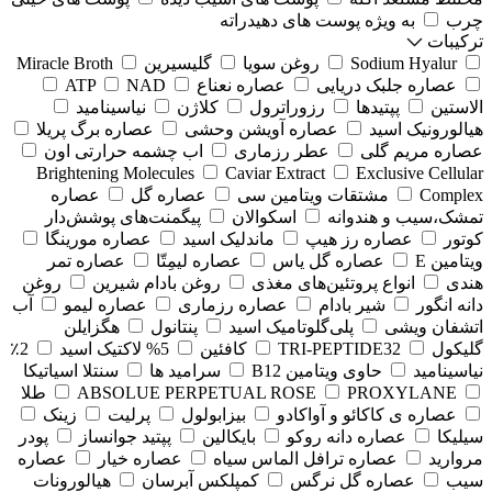
چرب
به ویژه پوست های دهیدراته
ترکیبات
Sodium Hyalur
روغن سویا
گلیسیرین
Miracle Broth
عصاره جلبک دریایی
عصاره نعناع
NAD
ATP
الاستین
پپتیدها
رزوراترول
کلاژن
⁠نیاسینامید
هیالورونیک اسید
عصاره آویشن وحشی
عصاره برگ پریلا
عصاره مریم گلی
عطر رزماری
اب چشمه حرارتی اون
Brightening Molecules
Caviar Extract
Exclusive Cellular
Complex
مشتقات ویتامین سی
عصاره گل
عصاره
تمشک،سیب و هندوانه
اسکوالان
پیگمنت‌های پوشش‌دار
کوتور
عصاره رز هیپ
ماندلیک اسید
عصاره مورینگا
ویتامین E
عصاره گل یاس
عصاره لیمِتّا
عصاره تمر
هندی
انواع پروتئین‌های مغذی
روغن بادام شیرین
روغن
دانه انگور
شیر بادام
عصاره رزماری
عصاره لیمو
آب
اتشفان ویشی
پلی‌گلوتامیک اسید
پنتانول
هگزایلن
گلیکول
TRI-PEPTIDE32
کافئین
5% لاکتیک اسید
2٪
نیاسینامید
حاوی ویتامین B12
سرامید ها
سنتلا اسیاتیکا
PROXYLANE
ABSOLUE PERPETUAL ROSE
طلا
عصاره ی کاکائو و آواکادو
بیزابولول
پرلیت
زینک
سیلیکا
عصاره دانه روکو
بایکالین
پپتید جوانساز
پودر
مروارید
عصاره ترافل الماس سیاه
عصاره خیار
عصاره
سیب
عصاره گل نرگس
کمپلکس آبرسان
هیالورونات