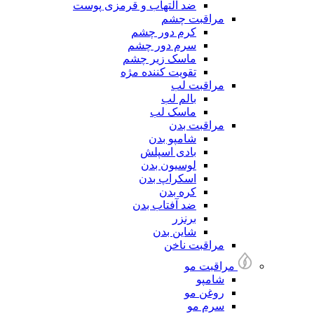
ضد التهاب و قرمزی پوست
مراقبت چشم
کرم دور چشم
سرم دور چشم
ماسک زیر چشم
تقویت کننده مژه
مراقبت لب
بالم لب
ماسک لب
مراقبت بدن
شامپو بدن
بادی اسپلش
لوسیون بدن
اسکراپ بدن
کره بدن
ضد آفتاب بدن
برنزر
شاین بدن
مراقبت ناخن
مراقبت مو
شامپو
روغن مو
سرم مو