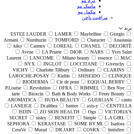
کرم مو
ماسک مو
مکمل مو
مراقبت ناخن
برند
ESTEE LAUDER
LAMER
Maybelline
Giorgio
Armani
Numbuzin
TOMFORD
Character
Anastasia
kiko
Carmex
LOREAL
CHANEL
DECORTÉ
Avene
LA Prairie
DIOR
NARS
Yves Saint
Laurent
LANCOME
Milano beauty
essence
MAC
NYX
INGLOT
LOCCITANE
Givenchy
VICHY
Charlotte Tillbury
Ordinary
CLARINS
LAROCHE-POSAY
Kiehls
SHISEIDO
CLINIQUE
BIODERMA
Cle de peau
EQQUAL BERRY
P.Louise
Revolution
OFRA
RIMMEL
Ben Nye
tarte
Bioxcin
Bath & Body Works
Fenty Beauty
AROMATICA
HUDA BEAUTY
GUERLIAN
cantu
LANEIGE
Dr.althea
Isntree
axis-y
CENTELLA
ISDIN
ZO SKIN HEALTH
Ogx
VICTORIA’S
SECRET
sisley
BENEFIT
Simple
L.A GIRL
SEPHORA
KERASTASE
SOME BY MI
Isadora
CeraVe
Murad
DR.JART
COSRX
Innisfree