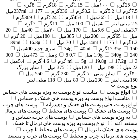
25گرم
۱۰۰میل
1.15گرم
18گرم
8گرم
7.5گرم
5.2گرم
8.2گرم
236گرم
177میل
237ml
118میل
265میل
453گرم
524گرم
369گرم
2.5 میلی لیتر
4میل
100 میل
11گرم
7گرم
3.7میلی لیتر
5.6میل
170 میل
۳۰میل
40میل
20
میل
65گرم
200میل
385میل
180میل
20 گرم
1.2گرم
175میل
14ml
70 میل
16.8g
89ml
150گرم
17.35g
40ml
34g
سری جدید 400میل
240 میل
340g
1.9g
0.7 g
8میل
473میل
300
3 گرم
17.2g
19.8g
5g
ml
4.6 گرم
5.4میل
22 میل
198 میل
120میل
375 میل
سایز بزرگ
۴۰گرم
سایز مینی ۱۰ گرم
230 گرم
550 میل
150میلی لیتر
230میل
80 میل
118 میلی لیتر
نوع پوست
انواع پوست
مناسب انواع پوست به ویژه پوست های حساس
مناسب انواع پوست به ویژه پوست های خشک و حساس
انواع پوست حتی پوست های خشک و دهیدراته
پوست های چرب
پوست های خشک
پوست های مختلط
پوست های نرمال
به ویژه پوست های حساس
پوست های چرب،حساس و
مستعد آکنه
انواع پوست به ویژه پوست های نرمال تا خشک
پوست های خشک تا نرمال
پوست های مختلط تا چرب
پوست های نرمال، چرب و مختلط
پوست های چرب و مستعد