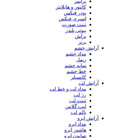
پرایمر
کانتور و هایلایتر
پودر فیکس
اسپری فیکس
تینت صورت
بیوتی بلندر
براش
برنز
آرایش چشم
مداد چشم
ریمل
سایه چشم
خط چشم
کانسیلر
آرایش لب
مداد لب و خط لب
رژ لب
تینت لب
لیپ گلاس
بالم لب
آرایش ابرو
مداد ابرو
هاشور ابرو
صابون ابرو