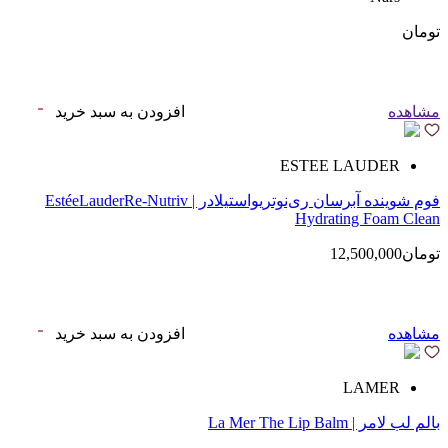
تومان
مشاهده
افزودن به سبد خرید
ESTEE LAUDER
فوم شوینده آبرسان ری‌نوتریواستیلادر | EstéeLauderRe-Nutriv
Hydrating Foam Clean
تومان12,500,000
مشاهده
افزودن به سبد خرید
LAMER
بالم لب لامر | La Mer The Lip Balm