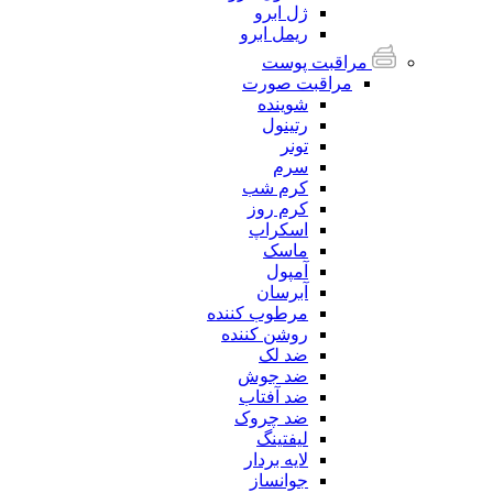
ژل ابرو
ریمل ابرو
مراقبت پوست
مراقبت صورت
شوینده
رتینول
تونر
سرم
کرم شب
کرم روز
اسکراپ
ماسک
آمپول
آبرسان
مرطوب کننده
روشن کننده
ضد لک
ضد جوش
ضد آفتاب
ضد چروک
لیفتینگ
لایه بردار
جوانساز