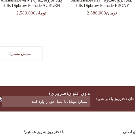
پماد ابرواناستازیا | AnastasiaBeverly
پماد ابرواناستازیا | AnastasiaBeverly
Hills Dipbrow Pomade AUBURN
Hills Dipbrow Pomade EBONY
تومان2,580,000
تومان2,580,000
نمایش بیشتر
بدون عنوان
(ضروری)
‌های دخترروز باخبر شوید!
ی اصلی
با دختر روز به روز هستیم!