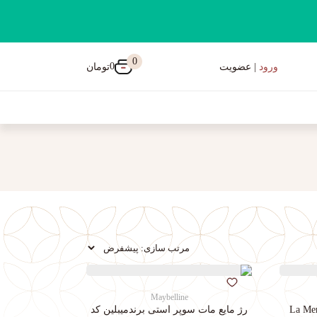
0
0
تومان
ورود
| عضویت
Maybelline
رژ مایع مات سوپر استی‌ برندمیبلین کد