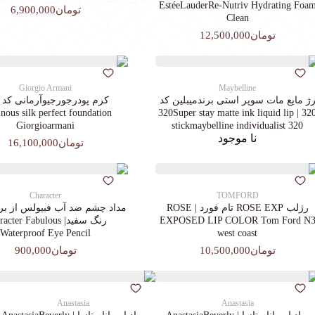
EstéeLauderRe-Nutriv Hydrating Foa
تومان6,900,000
Clean
تومان12,500,000
Giorgio Armani
Maybelline
ژ مایع مات سوپر استی‌ برندمیبلین کد
ous silk perfect foundation
320 | 320Super stay matte ink liquid lip
Giorgioarmani
stickmaybelline individualist 320
نا موجود
تومان16,100,000
Character
TOMFORD
رژلب ROSE EXP تام فورد | ROSE
مداد چشم ضد آب فبیولس از برن
EXPOSED LIP COLOR Tom Ford N
رنگ سفید| cter Fabulous
Waterproof Eye Pencil
west coast
تومان10,500,000
تومان900,000
Anastasia
Anastasia