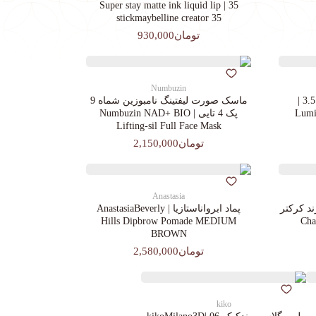
35 | Super stay matte ink liquid lip
stickmaybelline creator 35
تومان930,000
Numbuzin
کرم پودرجورجیوآرمانی کد 3.5 |
ماسک صورت لیفتینگ نامبوزین شماه 9
Lumin
پک 4 تایی | Numbuzin NAD+ BIO
Lifting-sil Full Face Mask
تومان2,150,000
Anastasia
د کرکتر
پماد ابرواناستازیا | AnastasiaBeverly
Chara
Hills Dipbrow Pomade MEDIUM
BROWN
تومان2,580,000
kiko