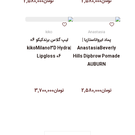
تومان2,580,000
تومان2,580,000
kiko
Anastasia
پماد ابرواناستازیا |
لیپ گلاس‌ برندکیکو 06
|kikoMilano3D Hydra
AnastasiaBeverly
Lipgloss 06
Hills Dipbrow Pomade
AUBURN
تومان2,580,000
تومان3,700,000