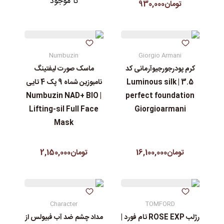
نا موجود
تومان930,000
Numbuzin
Giorgio Armani
کرم پودرجورجیوآرمانی کد
ماسک صورت لیفتینگ
3.5 | Luminous silk
نامبوزین شماه 9 پک 4 تایی
| Numbuzin NAD+ BIO
perfect foundation
Lifting-sil Full Face
Giorgioarmani
Mask
تومان16,100,000
تومان2,150,000
Character
TOMFORD
رژلب ROSE EXP تام فورد |
مداد چشم ضد آب فبیولس از