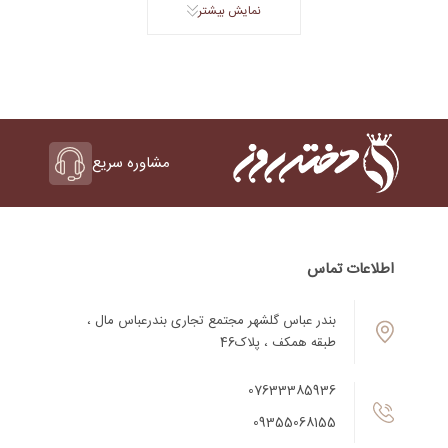
نمایش بیشتر
مشاوره سریع
اطلاعات تماس
بندر عباس گلشهر مجتمع تجاری بندرعباس مال ،
طبقه همکف ، پلاک46
07633385936
09355068155