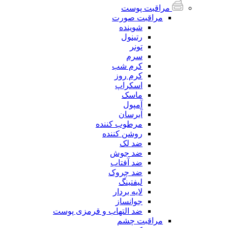
مراقبت پوست
مراقبت صورت
شوینده
رتینول
تونر
سرم
کرم شب
کرم روز
اسکراپ
ماسک
آمپول
آبرسان
مرطوب کننده
روشن کننده
ضد لک
ضد جوش
ضد آفتاب
ضد چروک
لیفتینگ
لایه بردار
جوانساز
ضد التهاب و قرمزی پوست
مراقبت چشم