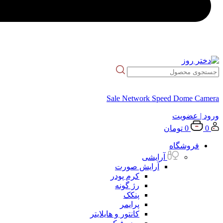
Sale Network Speed Dome Camera
ورود
| عضویت
0
0
تومان
فروشگاه
آرایشی
آرایش صورت
کرم پودر
رژ گونه
پنکک
پرایمر
کانتور و هایلایتر