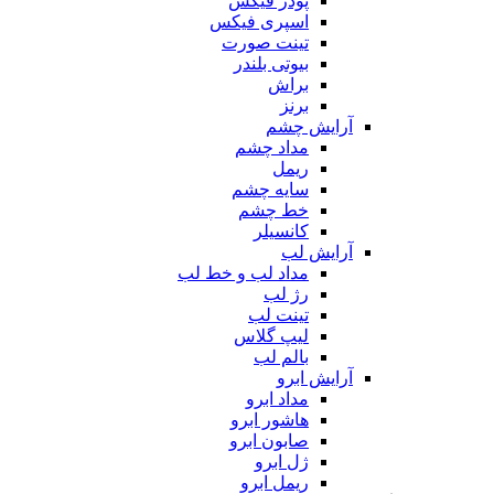
پودر فیکس
اسپری فیکس
تینت صورت
بیوتی بلندر
براش
برنز
آرایش چشم
مداد چشم
ریمل
سایه چشم
خط چشم
کانسیلر
آرایش لب
مداد لب و خط لب
رژ لب
تینت لب
لیپ گلاس
بالم لب
آرایش ابرو
مداد ابرو
هاشور ابرو
صابون ابرو
ژل ابرو
ریمل ابرو