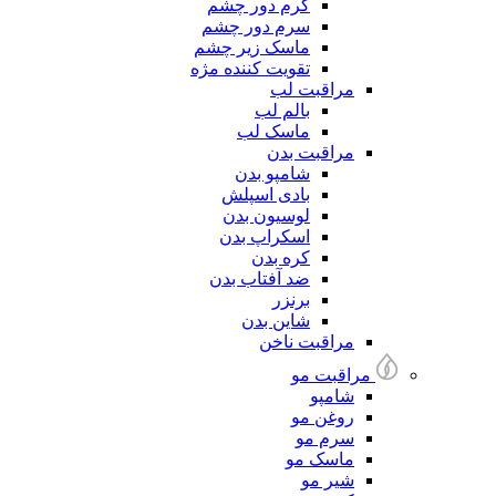
کرم دور چشم
سرم دور چشم
ماسک زیر چشم
تقویت کننده مژه
مراقبت لب
بالم لب
ماسک لب
مراقبت بدن
شامپو بدن
بادی اسپلش
لوسیون بدن
اسکراپ بدن
کره بدن
ضد آفتاب بدن
برنزر
شاین بدن
مراقبت ناخن
مراقبت مو
شامپو
روغن مو
سرم مو
ماسک مو
شیر مو