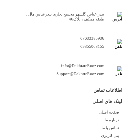
بندر عباس گلشهر مجتمع تجاری بندرعباس مال ،
طبقه همکف ، پلاک46
07633385936
09355068155
info@DokhtareRooz.com
Support@DokhtreRooz.com
اطلاعات تماس
لینک های اصلی
صفحه اصلی
درباره ما
تماس با ما
پنل کاربری