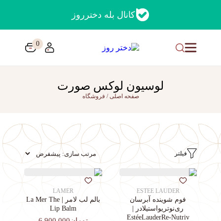
کانال بله دخترروز
0
لوسیون لوکس صورت
صفحه اصلی
/
فروشگاه
فیلتر
LAMER
ESTEE LAUDER
فوم شوینده آبرسان
بالم لب لامر | La Mer The
ری‌نوتریواستیلادر |
Lip Balm
EstéeLauderRe-Nutriv
تومان6,900,000