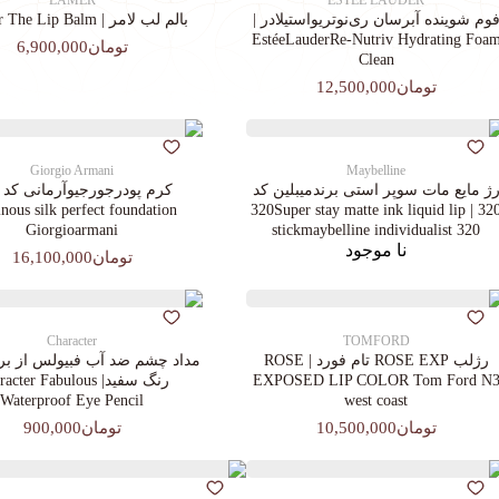
LAMER
ESTEE LAUDER
وم شوینده آبرسان ری‌نوتریواستیلادر |
بالم لب لامر | La Mer The Lip Balm
EstéeLauderRe-Nutriv Hydrating Foa
تومان6,900,000
Clean
تومان12,500,000
Giorgio Armani
Maybelline
ژ مایع مات سوپر استی‌ برندمیبلین کد
ous silk perfect foundation
320 | 320Super stay matte ink liquid lip
Giorgioarmani
stickmaybelline individualist 320
نا موجود
تومان16,100,000
Character
TOMFORD
رژلب ROSE EXP تام فورد | ROSE
مداد چشم ضد آب فبیولس از برن
EXPOSED LIP COLOR Tom Ford N
رنگ سفید| cter Fabulous
Waterproof Eye Pencil
west coast
تومان10,500,000
تومان900,000