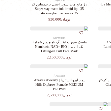
Maybelline
رژ مایع مات سوپر استی‌ برندمیبلین کد
35 | Super stay matte ink liquid lip
stickmaybelline creator 35
تومان930,000
Numbuzin
کرم پودرجورجیوآرمانی کد 3.5 |
ماسک صورت لیفتینگ نامبوزین شماه 9
Lumin
پک 4 تایی | Numbuzin NAD+ BIO
Lifting-sil Full Face Mask
تومان2,150,000
Anastasia
د کرکتر
پماد ابرواناستازیا | AnastasiaBeverly
Chara
Hills Dipbrow Pomade MEDIUM
BROWN
تومان2,580,000