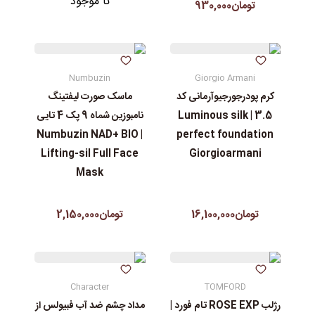
نا موجود
تومان930,000
Numbuzin
Giorgio Armani
کرم پودرجورجیوآرمانی کد
ماسک صورت لیفتینگ
3.5 | Luminous silk
نامبوزین شماه 9 پک 4 تایی
| Numbuzin NAD+ BIO
perfect foundation
Lifting-sil Full Face
Giorgioarmani
Mask
تومان16,100,000
تومان2,150,000
Character
TOMFORD
رژلب ROSE EXP تام فورد |
مداد چشم ضد آب فبیولس از