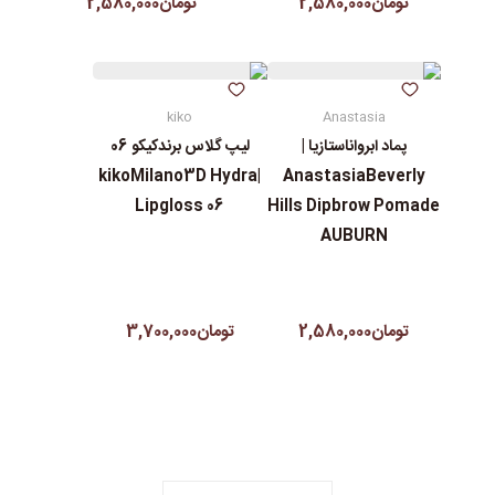
تومان2,580,000
تومان2,580,000
kiko
Anastasia
پماد ابرواناستازیا |
لیپ گلاس‌ برندکیکو 06
|kikoMilano3D Hydra
AnastasiaBeverly
Lipgloss 06
Hills Dipbrow Pomade
AUBURN
تومان2,580,000
تومان3,700,000