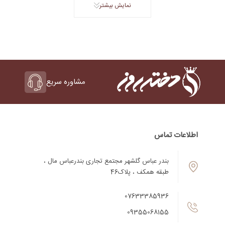
نمایش بیشتر
مشاوره سریع
اطلاعات تماس
بندر عباس گلشهر مجتمع تجاری بندرعباس مال ،
طبقه همکف ، پلاک46
07633385936
09355068155