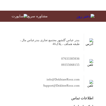
مشاوره سریع
بندر عباس گلشهر مجتمع تجاری بندرعباس مال ،
طبقه همکف ، پلاک46
07633385936
09355068155
info@DokhtareRooz.com
Support@DokhtreRooz.com
اطلاعات تماس