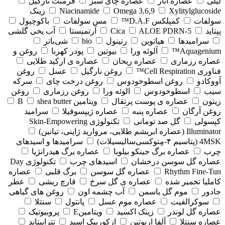
لیلی
عصاره انار
عصاره چای سبز
فرمنت نارگیل
Xylitylglucoside
Omega 3,6,9
Niacinamide
زینک
سولفات
کمپلکس D.A.F™
مس سولفات
باکوچیول
پپتاید
5-Cica
ALOE PDRN
آرتمیستا
آب یخی گلشی
سرامیدها
هیاتوین
رتینول
bio
شی‌باتر
Aquagenium™
آلوئه ورا
بیوتین
پودر کهربا
روغن و
عصاره رزماری
عصاره ریحان
عصاره ی ارکید طلایی
فناوری Cell Respiration™
روغن نارگیل
عسل
روغن
آووکادو
روغن اسطوخودوس
روغن درخت چای
سرکه
سیب
اسطوخودوس
الوئه ورا
روغن رزماری
روغن
زیتون
عصاره ی پوست پرتقال
ویتامین B
shea butter
روغن آرگان
عصاره پنبه
عصاره ژیپسوفیلا
سرامید
کپسولی
گل صد تومانی
تکنولوژی Skin-Empowering
Illuminator (عصاره ابریشم طلایی، مروارید ژاپنی، تیانین)
4MSK (پتاسیم ۴‑مِتوکسی‌سالیسیلات)
سرامیدها و اسیدهای
چرب
عصاره برگ جینکو بیلوبا
عصاره برگ هیدرانژیا
عصاره گل سوسن درخشان
اسیدهای چرب
تکنولوژی Day
Rhythm Fine‑Tun
عصاره گل سوسن
برگ قلبی
عصاره
کاملیا تخمیر شده
عصاره ی گل سرخ
قارچ ریشی
عطر
جادور
موم گل یاسمن
آب چشمه اون
روغن های گیاهی
سوکرالفیت
عصاره موم عسل
پانتول
سنتلا
عصاره گل لوندر
زینک اکسید
ویتامینE
پروبیوتیک
عصاره سنتلا
آلفا اربوتین
ازکوربیک اسید
تتراپپتاید