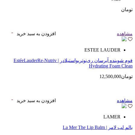
تومان
مشاهده
افزودن به سبد خرید
ESTEE LAUDER
فوم شوینده آبرسان ری‌نوتریواستیلادر | EstéeLauderRe-Nutriv
Hydrating Foam Clean
تومان12,500,000
مشاهده
افزودن به سبد خرید
LAMER
بالم لب لامر | La Mer The Lip Balm