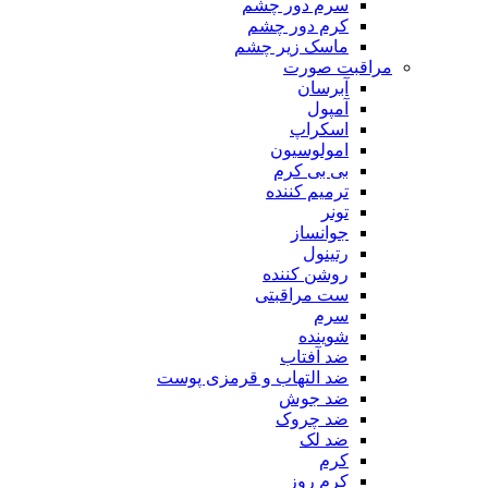
سرم دور چشم
کرم دور چشم
ماسک زیر چشم
مراقبت صورت
آبرسان
آمپول
اسکراپ
امولوسیون
بی بی کرم
ترمیم کننده
تونر
جوانساز
رتینول
روشن کننده
ست مراقبتی
سرم
شوینده
ضد آفتاب
ضد التهاب و قرمزی پوست
‌ضد جوش
ضد چروک
ضد لک
کرم
کرم روز