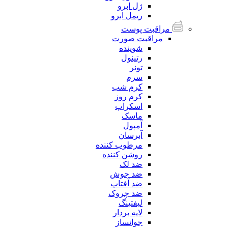
ژل ابرو
ریمل ابرو
مراقبت پوست
مراقبت صورت
شوینده
رتینول
تونر
سرم
کرم شب
کرم روز
اسکراپ
ماسک
آمپول
آبرسان
مرطوب کننده
روشن کننده
ضد لک
ضد جوش
ضد آفتاب
ضد چروک
لیفتینگ
لایه بردار
جوانساز