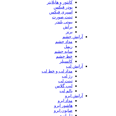
کانتور و هایلایتر
پودر فیکس
اسپری فیکس
تینت صورت
بیوتی بلندر
براش
برنز
آرایش چشم
مداد چشم
ریمل
سایه چشم
خط چشم
کانسیلر
آرایش لب
مداد لب و خط لب
رژ لب
تینت لب
لیپ گلاس
بالم لب
آرایش ابرو
مداد ابرو
هاشور ابرو
صابون ابرو
ژل ابرو