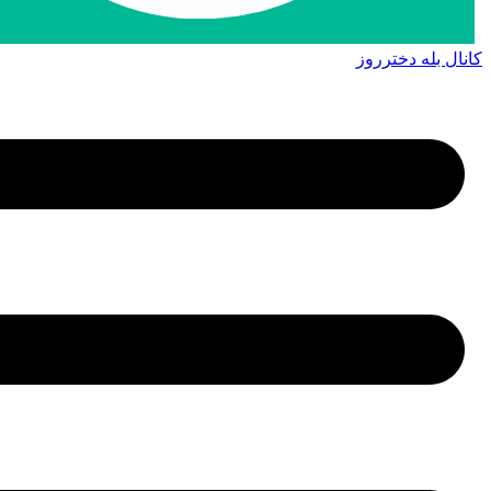
کانال بله دخترروز