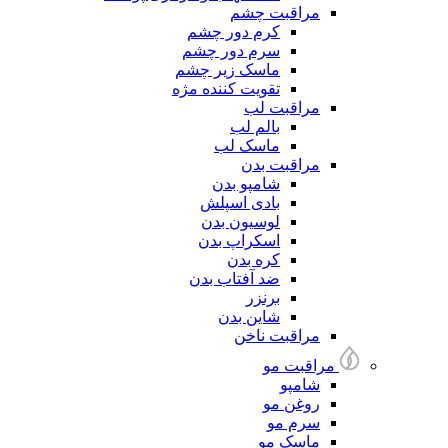
مراقبت چشم
کرم دور چشم
سرم دور چشم
ماسک زیر چشم
تقویت کننده مژه
مراقبت لب
بالم لب
ماسک لب
مراقبت بدن
شامپو بدن
بادی اسپلش
لوسیون بدن
اسکراپ بدن
کره بدن
ضد آفتاب بدن
برنزر
شاین بدن
مراقبت ناخن
مراقبت مو
شامپو
روغن مو
سرم مو
ماسک مو