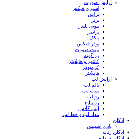
آرایش صورت
اسپری فیکس
براش
برنز
بیوتی بلندر
پرایمر
پنکک
پودر فیکس
تینت صورت
رژ گونه
کانتور و هایلایتر
کرمپودر
هایلایتر
آرایش لب
بالم لب
تینت لب
رژ لب
رژ مایع
لیپ گلاس
مداد لب و خط لب
ادکلن
بادی اسپلش
ادکلن زنانه
ادکلن مردانه