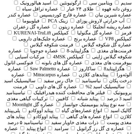
سدیم
ویتامین سی
ارگوتیونئین
اسید هیالورونیک
روغن دانه قهوه
طلای ۲۴ عیار
عصاره ترافل سیاه
عصاره شیرین بیان
عصاره قارچ کوردیسپس
عصاره کندر
آب حرارتی لاروش پوزای
زینک PCA
فیلوبیوما
عصاره ریشه آنجلیکا
عصاره زیتون
عصاره گل زعفران
قرمز
عصاره گل مگنولیا
کمپلکس KURENAI-TruLift
کمپلکس VP8
عصاره برنج
عصاره جلبک‌های دارویی
عصاره گل شکوفه گیلاس
فرمنت شکوفه گیلاس
فرمنت‌های مغذی
هگزاپپتاید-8
عصاره جوجوبا
عصاره
شکوفه گیلاس ژاپنی
کمپلکس 4MSK
مرکبات آسیایی
بیوفرمنت های مغذی
عصاره گل های بابونه
فنوکسی اتانول
هگزاپپتاید8
ساکاروز
عصاره Saw Palmetto
عصاره
آلوئه‌ورا
پپتایدهای کلاژن
عصاره Mitracarpus
عصاره
درخت پکان
نیاسینامید
خاک رس سفید
سالیسیلیک اسید
سالیسیلیک اسید 2%
عصاره گل های داویی
فرمنت
پروبیوتیک
فیلتر های محافظت کننده هیدرافیلیک
نیاسینامید
اسید 3 درصد
پپتاید شبانه
کافیین
ترکیبات گیاهی مغذی
سه نوع پپتاید بیومیمتیک جوانساز
عصاره گل Moonlight
گالیک اسید
انواع عصاره‌های گیاه
پپتاید آووکادو
پلی‌پپتاید
کلاژن
انواع عصاره های گیاهی
پپتاید اووکادو
پپتاید های
مغذی پوست
ذرات مغذی خاویار سفید
نیاسینامید ۵ درصد
عصاره ی گل رز گرانویل
سرامید
انواع پپتاید
عصاره