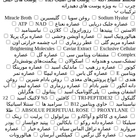
چرب
به ویژه پوست های دهیدراته
ترکیبات
Sodium Hyalur
روغن سویا
گلیسیرین
Miracle Broth
عصاره جلبک دریایی
عصاره نعناع
NAD
ATP
الاستین
پپتیدها
رزوراترول
کلاژن
⁠نیاسینامید
هیالورونیک اسید
عصاره آویشن وحشی
عصاره برگ پریلا
عصاره مریم گلی
عطر رزماری
اب چشمه حرارتی اون
Brightening Molecules
Caviar Extract
Exclusive Cellular
Complex
مشتقات ویتامین سی
عصاره گل
عصاره
تمشک،سیب و هندوانه
اسکوالان
پیگمنت‌های پوشش‌دار
کوتور
عصاره رز هیپ
ماندلیک اسید
عصاره مورینگا
ویتامین E
عصاره گل یاس
عصاره لیمِتّا
عصاره تمر
هندی
انواع پروتئین‌های مغذی
روغن بادام شیرین
روغن
دانه انگور
شیر بادام
عصاره رزماری
عصاره لیمو
آب
اتشفان ویشی
پلی‌گلوتامیک اسید
پنتانول
هگزایلن
گلیکول
TRI-PEPTIDE32
کافئین
5% لاکتیک اسید
2٪
نیاسینامید
حاوی ویتامین B12
سرامید ها
سنتلا اسیاتیکا
PROXYLANE
ABSOLUE PERPETUAL ROSE
طلا
عصاره ی کاکائو و آواکادو
بیزابولول
پرلیت
زینک
سیلیکا
عصاره دانه روکو
بایکالین
پپتید جوانساز
پودر
مروارید
عصاره ترافل الماس سیاه
عصاره خیار
عصاره
سیب
عصاره گل نرگس
کمپلکس آبرسان
هیالورونات