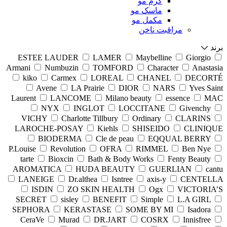
کرم مو
ماسک مو
مکمل مو
مراقبت ناخن
برند
ESTEE LAUDER
LAMER
Maybelline
Giorgio
Armani
Numbuzin
TOMFORD
Character
Anastasia
kiko
Carmex
LOREAL
CHANEL
DECORTÉ
Avene
LA Prairie
DIOR
NARS
Yves Saint
Laurent
LANCOME
Milano beauty
essence
MAC
NYX
INGLOT
LOCCITANE
Givenchy
VICHY
Charlotte Tillbury
Ordinary
CLARINS
LAROCHE-POSAY
Kiehls
SHISEIDO
CLINIQUE
BIODERMA
Cle de peau
EQQUAL BERRY
P.Louise
Revolution
OFRA
RIMMEL
Ben Nye
tarte
Bioxcin
Bath & Body Works
Fenty Beauty
AROMATICA
HUDA BEAUTY
GUERLIAN
cantu
LANEIGE
Dr.althea
Isntree
axis-y
CENTELLA
ISDIN
ZO SKIN HEALTH
Ogx
VICTORIA’S
SECRET
sisley
BENEFIT
Simple
L.A GIRL
SEPHORA
KERASTASE
SOME BY MI
Isadora
CeraVe
Murad
DR.JART
COSRX
Innisfree