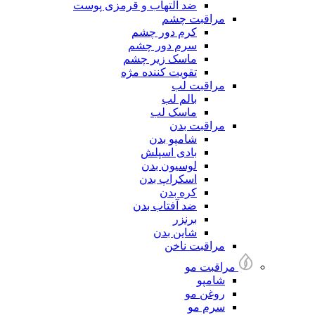
ضد التهاب و قرمزی پوست
مراقبت چشم
کرم دور چشم
سرم دور چشم
ماسک زیر چشم
تقویت کننده مژه
مراقبت لب
بالم لب
ماسک لب
مراقبت بدن
شامپو بدن
بادی اسپلش
لوسیون بدن
اسکراپ بدن
کره بدن
ضد آفتاب بدن
برنزر
شاین بدن
مراقبت ناخن
مراقبت مو
شامپو
روغن مو
سرم مو