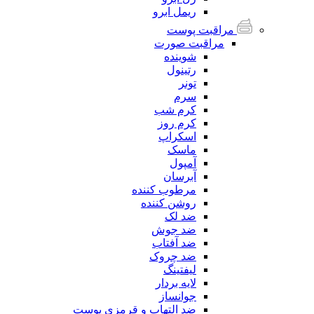
ریمل ابرو
مراقبت پوست
مراقبت صورت
شوینده
رتینول
تونر
سرم
کرم شب
کرم روز
اسکراپ
ماسک
آمپول
آبرسان
مرطوب کننده
روشن کننده
ضد لک
ضد جوش
ضد آفتاب
ضد چروک
لیفتینگ
لایه بردار
جوانساز
ضد التهاب و قرمزی پوست