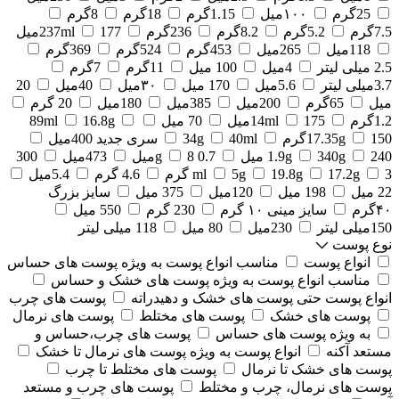
25گرم
۱۰۰میل
1.15گرم
18گرم
8گرم
7.5گرم
5.2گرم
8.2گرم
236گرم
177میل
237ml
118میل
265میل
453گرم
524گرم
369گرم
2.5 میلی لیتر
4میل
100 میل
11گرم
7گرم
3.7میلی لیتر
5.6میل
170 میل
۳۰میل
40میل
20
میل
65گرم
200میل
385میل
180میل
20 گرم
1.2گرم
175میل
14ml
70 میل
16.8g
89ml
150گرم
17.35g
40ml
34g
سری جدید 400میل
240 میل
340g
1.9g
0.7 g
8میل
473میل
300
3 گرم
17.2g
19.8g
5g
ml
4.6 گرم
5.4میل
22 میل
198 میل
120میل
375 میل
سایز بزرگ
۴۰گرم
سایز مینی ۱۰ گرم
230 گرم
550 میل
150میلی لیتر
230میل
80 میل
118 میلی لیتر
نوع پوست
انواع پوست
مناسب انواع پوست به ویژه پوست های حساس
مناسب انواع پوست به ویژه پوست های خشک و حساس
انواع پوست حتی پوست های خشک و دهیدراته
پوست های چرب
پوست های خشک
پوست های مختلط
پوست های نرمال
به ویژه پوست های حساس
پوست های چرب،حساس و
مستعد آکنه
انواع پوست به ویژه پوست های نرمال تا خشک
پوست های خشک تا نرمال
پوست های مختلط تا چرب
پوست های نرمال، چرب و مختلط
پوست های چرب و مستعد