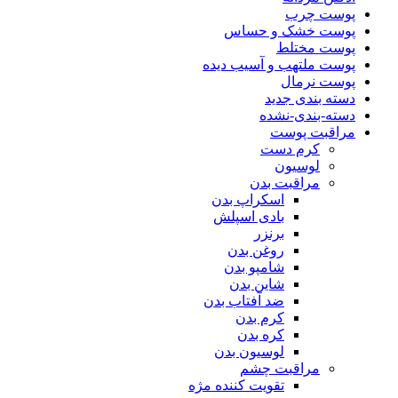
پوست چرب
پوست خشک و حساس
پوست مختلط
پوست ملتهب و آسیب دیده
پوست نرمال
دسته بندی جدید
دسته-بندی-نشده
مراقبت پوست
کرم دست
لوسیون
مراقبت بدن
اسکراپ بدن
بادی اسپلش
برنزر
روغن بدن
شامپو بدن
شاین بدن
ضد آفتاب بدن
کرم بدن
کره بدن
لوسیون بدن
مراقبت چشم
تقویت کننده مژه