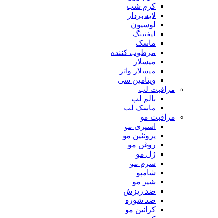
کرم شب
لایه بردار
لوسیون
لیفتینگ
ماسک
مرطوب کننده
میسلار
میسلار واتر
ویتامین سی
مراقبت لب
بالم لب
ماسک لب
مراقبت مو
اسپری مو
پروتئین مو
روغن مو
ژل مو
سرم مو
شامپو
شیر مو
ضد ریزش
ضد شوره
کراتین مو