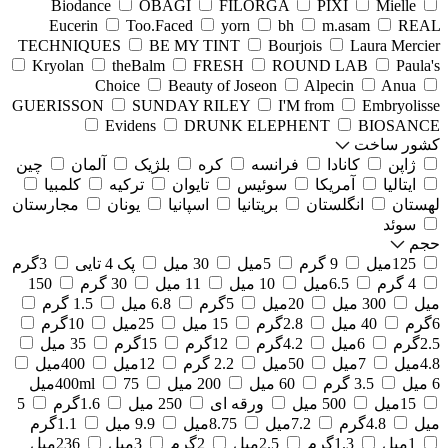
Biodance
OBAGI
FILORGA
PIXI
Mielle
Eucerin
Too.Faced
yorn
bh
m.asam
REAL
TECHNIQUES
BE MY TINT
Bourjois
Laura Mercier
Kryolan
theBalm
FRESH
ROUND LAB
Paula's
Choice
Beauty of Joseon
Alpecin
Anua
GUERISSON
SUNDAY RILEY
I'M from
Embryolisse
Evidens
DRUNK ELEPHENT
BIOSANCE
کشور ساخت
ژاپن
کانادا
فرانسه
کره
بلژیک
آلمان
چین
ایتالیا
آمریکا
سوئیس
تایوان
ترکیه
کلمبیا
لهستان
انگلستان
بریتانیا
اسپانیا
یونان
مجارستان
سوئد
حجم
125میل
9 گرم
5میل
30 میل
پک 4 تایی
3گرم
4 گرم
6.5میل
10 میل
11 میل
30 گرم
150
میل
300 میل
20میل
5گرم
6.8 میل
1.5 گرم
6گرم
40 میل
2.8گرم
15 میل
25میل
10گرم
2.5گرم
6میل
4.2گرم
12گرم
15گرم
35 میل
4.8میل
7میل
50میل
2.2 گرم
12میل
400میل
6 میل
3.5 گرم
60 میل
200 میل
75میل
400ml
15میل
500 میل
ورقه ای
250 میل
1.6گرم
5
میل
4.8گرم
7.2میل
8.75میل
9.9 میل
1.1گرم
1میل
1.3گرم
2.5میل
2گرم
3میل
236میل