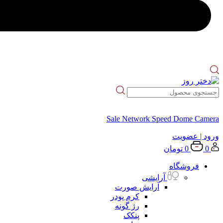
Sale Network Speed Dome Camera
ورود
| عضویت
0
0
تومان
فروشگاه
آرایشی
آرایش صورت
کرم پودر
رژ گونه
پنکک