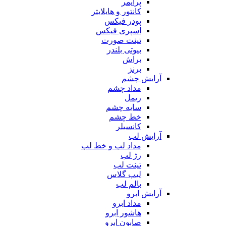
پرایمر
کانتور و هایلایتر
پودر فیکس
اسپری فیکس
تینت صورت
بیوتی بلندر
براش
برنز
آرایش چشم
مداد چشم
ریمل
سایه چشم
خط چشم
کانسیلر
آرایش لب
مداد لب و خط لب
رژ لب
تینت لب
لیپ گلاس
بالم لب
آرایش ابرو
مداد ابرو
هاشور ابرو
صابون ابرو