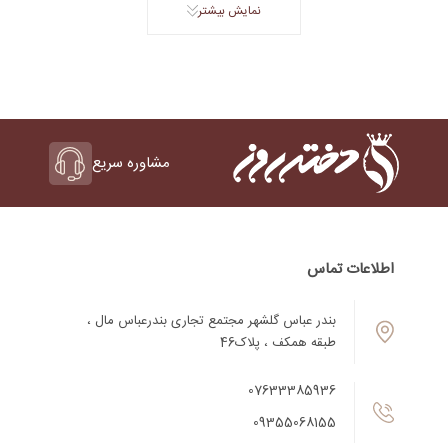
نمایش بیشتر
مشاوره سریع
اطلاعات تماس
بندر عباس گلشهر مجتمع تجاری بندرعباس مال ،
طبقه همکف ، پلاک46
07633385936
09355068155