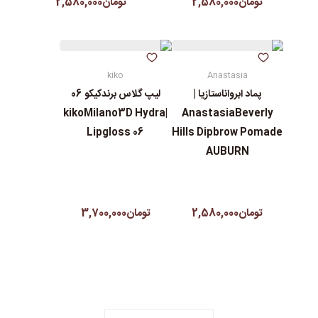
تومان2,580,000
تومان2,580,000
kiko
Anastasia
پماد ابرواناستازیا |
لیپ گلاس‌ برندکیکو 06
|kikoMilano3D Hydra
AnastasiaBeverly
Lipgloss 06
Hills Dipbrow Pomade
AUBURN
تومان2,580,000
تومان3,700,000