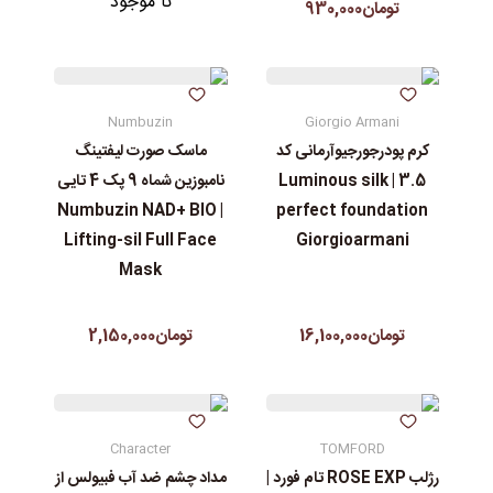
نا موجود
تومان930,000
Numbuzin
Giorgio Armani
کرم پودرجورجیوآرمانی کد
ماسک صورت لیفتینگ
3.5 | Luminous silk
نامبوزین شماه 9 پک 4 تایی
| Numbuzin NAD+ BIO
perfect foundation
Lifting-sil Full Face
Giorgioarmani
Mask
تومان16,100,000
تومان2,150,000
Character
TOMFORD
رژلب ROSE EXP تام فورد |
مداد چشم ضد آب فبیولس از