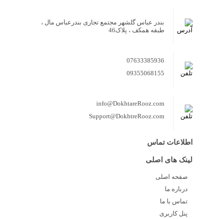
بندر عباس گلشهر مجتمع تجاری بندرعباس مال ،
طبقه همکف ، پلاک46
07633385936
09355068155
info@DokhtareRooz.com
Support@DokhtreRooz.com
اطلاعات تماس
لینک های اصلی
صفحه اصلی
درباره ما
تماس با ما
پنل کاربری