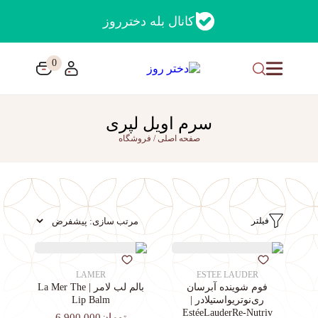
کانال بله دخترروز
0
سرم اویل لپری
صفحه اصلی
/
فروشگاه
فیلتر
LAMER
ESTEE LAUDER
فوم شوینده آبرسان
بالم لب لامر | La Mer The
ری‌نوتریواستیلادر |
Lip Balm
EstéeLauderRe-Nutriv
تومان6,900,000